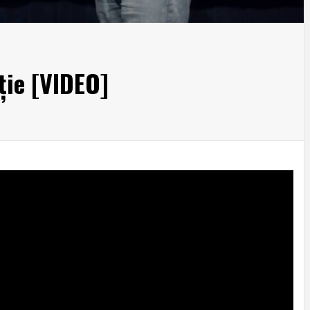
ție [VIDEO]