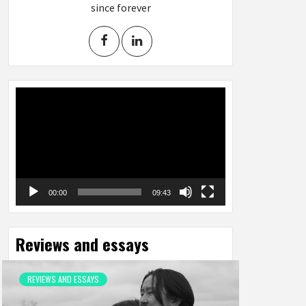
since forever
Video
Player
00:00
09:43
Reviews and essays
REVIEWS AND ESSAYS