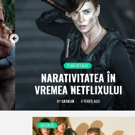
PLAN-DETALIU
NARATIVITATEA ÎN
VREMEA NETFLIXULUI
BY
CATALIN
6 YEARS AGO
RECENZII