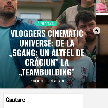
PLAN-DETALIU
VLOGGERS CINEMATIC
UNIVERSE: DE LA
„5GANG: UN ALTFEL DE
CRĂCIUN” LA
„TEAMBUILDING”
BY
CATALIN
3 YEARS AGO
Cautare