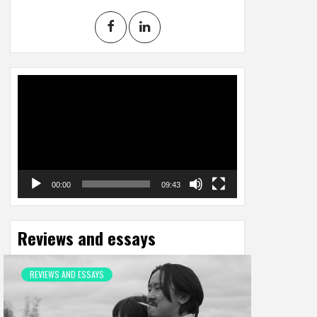
Video
Player
00:00
09:43
Reviews and essays
REVIEWS AND ESSAYS