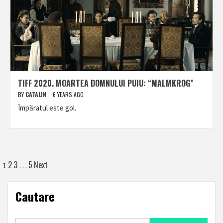
TIFF 2020. MOARTEA DOMNULUI PUIU: “MALMKROG”
BY
CATALIN
6 YEARS AGO
Împăratul este gol.
Posts
2
3
5
Next
1
…
pagination
Cautare