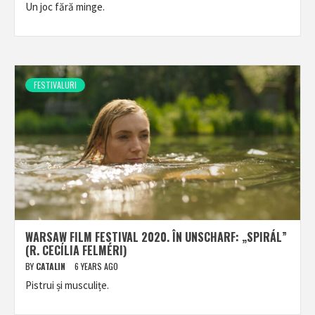
Un joc fără minge.
FESTIVALURI
WARSAW FILM FESTIVAL 2020. ÎN UNSCHARF: „SPIRÁL”
(R. CECÍLIA FELMÉRI)
BY
CATALIN
6 YEARS AGO
Pistrui și musculițe.