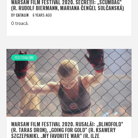
WARSAW FILM FESTIVAL 2020. SECREȚII: „SCUMBAG”
(R. RUDOLF BIERMANN, MARIANA ČENGEL SOLČANSKÁ)
BY
CATALIN
6 YEARS AGO
O troacă.
FESTIVALURI
WARSAW FILM FESTIVAL 2020. RUSALĂI: „BLINDFOLD”
(R. TARAS DRON), „GOING FOR GOLD” (R. KSAWERY
SZCZEPANIK), „MY FAVORITE WAR” (R. ILZE