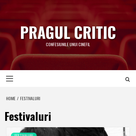
Skip
to
content
PRAGUL CRITIC
CONFESIUNILE UNUI CINEFIL
Primary
Menu
HOME
FESTIVALURI
Festivaluri
FESTIVALURI