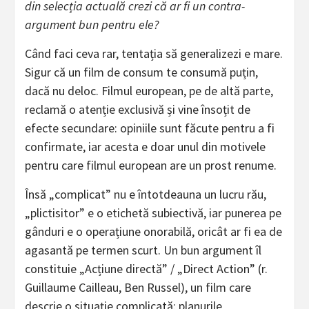
din selecția actuală crezi că ar fi un contra-
argument bun pentru ele?
Când faci ceva rar, tentația să generalizezi e mare.
Sigur că un film de consum te consumă puțin,
dacă nu deloc. Filmul european, pe de altă parte,
reclamă o atenție exclusivă și vine însoțit de
efecte secundare: opiniile sunt făcute pentru a fi
confirmate, iar acesta e doar unul din motivele
pentru care filmul european are un prost renume.
Însă „complicat” nu e întotdeauna un lucru rău,
„plictisitor” e o etichetă subiectivă, iar punerea pe
gânduri e o operațiune onorabilă, oricât ar fi ea de
agasantă pe termen scurt. Un bun argument îl
constituie „Acțiune directă” / „Direct Action” (r.
Guillaume Cailleau, Ben Russel), un film care
descrie o situație complicată: planurile