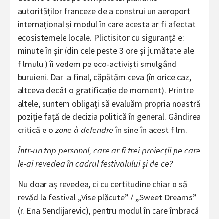
autorităților franceze de a construi un aeroport
internațional și modul în care acesta ar fi afectat
ecosistemele locale. Plictisitor cu siguranță e:
minute în șir (din cele peste 3 ore și jumătate ale
filmului) îi vedem pe eco-activiști smulgând
buruieni. Dar la final, căpătăm ceva (în orice caz,
altceva decât o gratificație de moment). Printre
altele, suntem obligați să evaluăm propria noastră
poziție față de decizia politică în general. Gândirea
critică e o
zone à defendre
în sine în acest film.
Într-un top personal, care ar fi trei proiecții pe care
le-ai revedea în cadrul festivalului și de ce?
Nu doar aș revedea, ci cu certitudine chiar o să
revăd la festival „Vise plăcute” / „Sweet Dreams”
(r. Ena Sendijarevic), pentru modul în care îmbracă