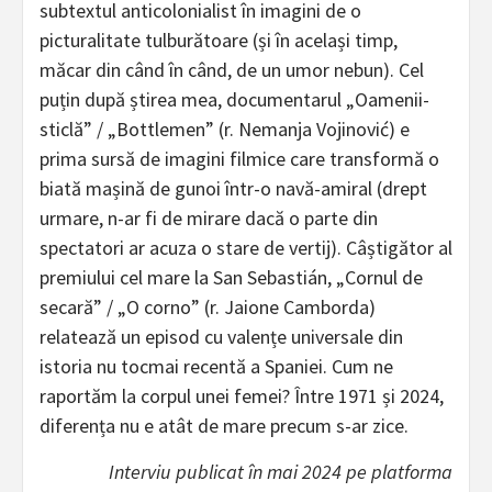
subtextul anticolonialist în imagini de o
picturalitate tulburătoare (și în același timp,
măcar din când în când, de un umor nebun). Cel
puțin după știrea mea, documentarul „Oamenii-
sticlă” / „Bottlemen” (r. Nemanja Vojinović) e
prima sursă de imagini filmice care transformă o
biată mașină de gunoi într-o navă-amiral (drept
urmare, n-ar fi de mirare dacă o parte din
spectatori ar acuza o stare de vertij). Câștigător al
premiului cel mare la San Sebastián, „Cornul de
secară” / „O corno” (r. Jaione Camborda)
relatează un episod cu valențe universale din
istoria nu tocmai recentă a Spaniei. Cum ne
raportăm la corpul unei femei? Între 1971 și 2024,
diferența nu e atât de mare precum s-ar zice.
Interviu publicat în mai 2024 pe platforma