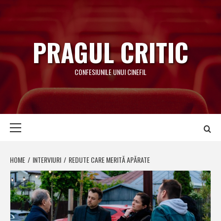
Skip
to
content
PRAGUL CRITIC
CONFESIUNILE UNUI CINEFIL
Primary
Menu
HOME
INTERVIURI
REDUTE CARE MERITĂ APĂRATE