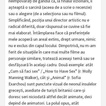
neîmpovărați de gândul că, la finalul vizionării, îi
așteaptă o sarcină (aceea de a scrie o recenzie)
sau o alegere (de a selecționa sau nu filmul).
Simplificând, poziția unui director artistic nu e
radical diferită, doar răspunsul se cuvine să fie
mai elaborat. Întâmplarea face că preferințele
mele acoperă un areal extins, drept urmare, nimic
nu e exclus din capul locului. Dimpotrivă, nu m-am
ferit de situațiile în care mai multe filme au
personaje similare, tratează aceeași temă sau se
desfășoară în același cadru. Două exemple: atât
„Cum să faci sex” / „How to Have Sex” (r. Molly
Manning Walker), cât și „Animal” (r. Sofia
Exarchou) sunt punctate vizual de neonul insulelor
grecești, asediate de turiști britanici care-și
doresc seri niciodată altfel decât animate, deci
depind de animatori. La polul opus, atât