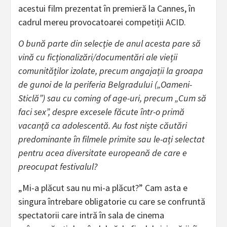
acestui film prezentat în premieră la Cannes, în
cadrul mereu provocatoarei competiții ACID.⁠
O bună parte din selecție de anul acesta pare să
vină cu ficționalizări/documentări ale vieții
comunităților izolate, precum angajații la groapa
de gunoi de la periferia Belgradului („Oameni-
Sticlă”) sau cu coming of age-uri, precum „Cum să
faci sex”, despre excesele făcute într-o primă
vacanță ca adolescentă. Au fost niște căutări
predominante în filmele primite sau le-ați selectat
pentru acea diversitate europeană de care e
preocupat festivalul?
„Mi-a plăcut sau nu mi-a plăcut?” Cam asta e
singura întrebare obligatorie cu care se confruntă
spectatorii care intră în sala de cinema