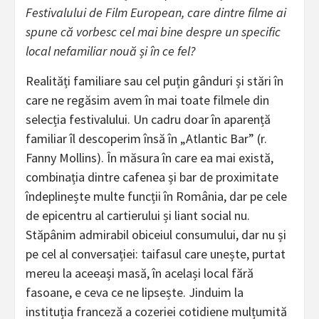
Festivalului de Film European, care dintre filme ai
spune că vorbesc cel mai bine despre un specific
local nefamiliar nouă și în ce fel?
Realități familiare sau cel puțin gânduri și stări în
care ne regăsim avem în mai toate filmele din
selecția festivalului. Un cadru doar în aparență
familiar îl descoperim însă în „Atlantic Bar” (r.
Fanny Mollins). În măsura în care ea mai există,
combinația dintre cafenea și bar de proximitate
îndeplinește multe funcții în România, dar pe cele
de epicentru al cartierului și liant social nu.
Stăpânim admirabil obiceiul consumului, dar nu și
pe cel al conversației: taifasul care unește, purtat
mereu la aceeași masă, în același local fără
fasoane, e ceva ce ne lipsește. Jinduim la
instituția franceză a cozeriei cotidiene mulțumită