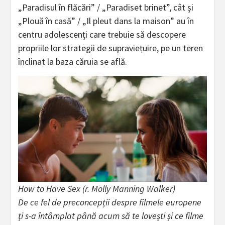
„Paradisul în flăcări” / „Paradiset brinet”, cât și
„Plouă în casă” / „Il pleut dans la maison” au în
centru adolescenți care trebuie să descopere
propriile lor strategii de supraviețuire, pe un teren
înclinat la baza căruia se află.
How to Have Sex (r. Molly Manning Walker)
De ce fel de preconcepții despre filmele europene
ți s-a întâmplat până acum să te lovești și ce filme