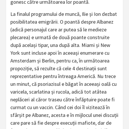
gonesc către următoarea lor poantă.
La finalul programului de muncă, Ilie și Ion dezbat
posibilitatea emigrării. O poantă despre Albanez
(adică personajul care ar putea să le medieze
plecarea) e urmată de două poante construite
după același tipar, una după alta. Miami și New
York sunt incluse apoi în aceeași enumerare cu
Amsterdam și Berlin, pentru ca, în următoarea
propoziție, să rezulte că cele 4 destinații sunt
reprezentative pentru întreaga Americă. Nu trece
un minut, că psoriazisul e băgat în aceeași oală cu
varicela, scarlatina și rucola, adică tot atâtea
neplăceri al căror traseu către înfăptuire poate fi
curmat cu un vaccin. Când cei doi îl vizitează în
sfârșit pe Albanez, acesta e în mijlocul unei discuții
care pare să fie despre execuții mafiote, dar de