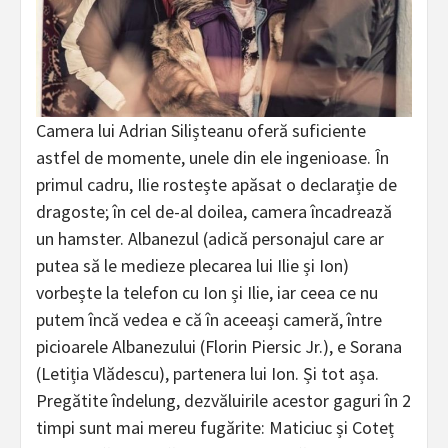
Camera lui Adrian Silișteanu oferă suficiente
astfel de momente, unele din ele ingenioase. În
primul cadru, Ilie rostește apăsat o declarație de
dragoste; în cel de-al doilea, camera încadrează
un hamster. Albanezul (adică personajul care ar
putea să le medieze plecarea lui Ilie și Ion)
vorbește la telefon cu Ion și Ilie, iar ceea ce nu
putem încă vedea e că în aceeași cameră, între
picioarele Albanezului (Florin Piersic Jr.), e Sorana
(Letiția Vlădescu), partenera lui Ion. Și tot așa.
Pregătite îndelung, dezvăluirile acestor gaguri în 2
timpi sunt mai mereu fugărite: Maticiuc și Coteț