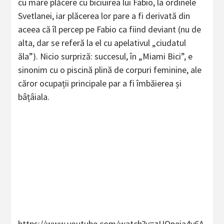
cu mare plăcere cu biciuirea lui Fabio, la ordinele
Svetlanei, iar plăcerea lor pare a fi derivată din
aceea că îl percep pe Fabio ca fiind deviant (nu de
alta, dar se referă la el cu apelativul „ciudatul
ăla”). Nicio surpriză: succesul, în „Miami Bici”, e
sinonim cu o piscină plină de corpuri feminine, ale
căror ocupații principale par a fi îmbăierea și
bâțâiala.
https://www.youtube.com/watch?v=zUOneia4y6A