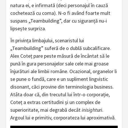
natura ei, e infirmată (deci personajul în cauză
cochetează cu coma). N-o fi având foarte mult
suspans „Teambuilding”, dar cu siguranță nu-i
lipsește surpriza.
În privința limbajului, scenaristul lui
„Teambuilding” suferă de o dublă subcalificare.
Alex Coteț pare peste măsură de încântat să le
pună în gura personajelor sale cele mai groase
înjurături ale limbii române. Ocazional, organelor li
se pune o fundă, care e un supliment lingvistic
disonant, căci provine din terminologia business.
Atâta doar că, din trecutul lui într-o corporație,
Coteț a extras certitudini și un complex de
superioritate, mai degrabă decât
inisight
uri.
Argoul lui e primitiv, corporateza lui aproximativă.