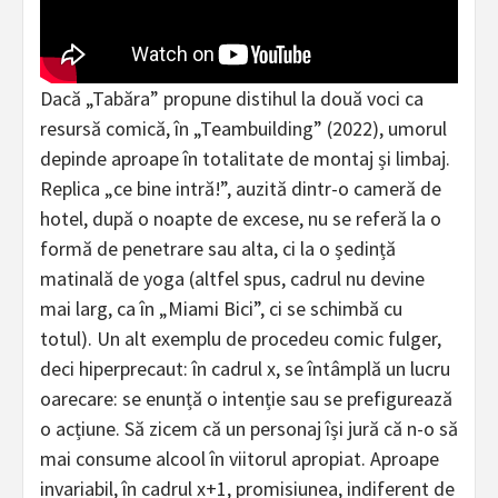
Dacă „Tabăra” propune distihul la două voci ca
resursă comică, în „Teambuilding” (2022), umorul
depinde aproape în totalitate de montaj și limbaj.
Replica „ce bine intră!”, auzită dintr-o cameră de
hotel, după o noapte de excese, nu se referă la o
formă de penetrare sau alta, ci la o ședință
matinală de yoga (altfel spus, cadrul nu devine
mai larg, ca în „Miami Bici”, ci se schimbă cu
totul). Un alt exemplu de procedeu comic fulger,
deci hiperprecaut: în cadrul x, se întâmplă un lucru
oarecare: se enunță o intenție sau se prefigurează
o acțiune. Să zicem că un personaj își jură că n-o să
mai consume alcool în viitorul apropiat. Aproape
invariabil, în cadrul x+1, promisiunea, indiferent de