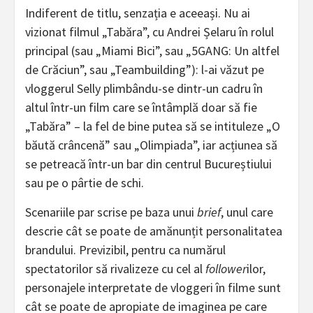
Indiferent de titlu, senzația e aceeași. Nu ai
vizionat filmul „Tabăra”, cu Andrei Șelaru în rolul
principal (sau „Miami Bici”, sau „5GANG: Un altfel
de Crăciun”, sau „Teambuilding”): l-ai văzut pe
vloggerul Selly plimbându-se dintr-un cadru în
altul într-un film care se întâmplă doar să fie
„Tabăra” – la fel de bine putea să se intituleze „O
băută crâncenă” sau „Olimpiada”, iar acțiunea să
se petreacă într-un bar din centrul Bucureștiului
sau pe o pârtie de schi.
Scenariile par scrise pe baza unui
brief
, unul care
descrie cât se poate de amănunțit personalitatea
brandului. Previzibil, pentru ca numărul
spectatorilor să rivalizeze cu cel al
follower
ilor,
personajele interpretate de vloggeri în filme sunt
cât se poate de apropiate de imaginea pe care