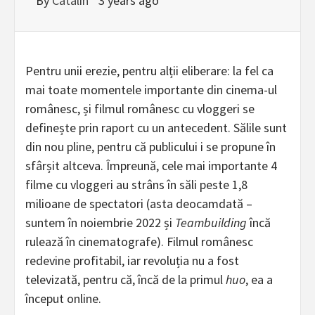
By
Catalin
3 years ago
Pentru unii erezie, pentru alții eliberare: la fel ca
mai toate momentele importante din cinema-ul
românesc, și filmul românesc cu vloggeri se
definește prin raport cu un antecedent. Sălile sunt
din nou pline, pentru că publicului i se propune în
sfârșit altceva. Împreună, cele mai importante 4
filme cu vloggeri au strâns în săli peste 1,8
milioane de spectatori (asta deocamdată –
suntem în noiembrie 2022 și
Teambuilding
încă
rulează în cinematografe). Filmul românesc
redevine profitabil, iar revoluția nu a fost
televizată, pentru că, încă de la primul
huo
, ea a
început online.