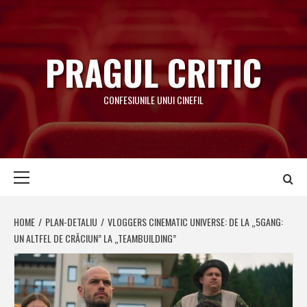
Skip
to
content
PRAGUL CRITIC
CONFESIUNILE UNUI CINEFIL
Primary
Menu
HOME
PLAN-DETALIU
VLOGGERS CINEMATIC UNIVERSE: DE LA „5GANG:
UN ALTFEL DE CRĂCIUN” LA „TEAMBUILDING”