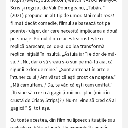
Scris și regizat de Vali Dobrogeanu, „Tabăra”
(2021) propune un alt tip de umor. Mai mult
roast
filmat decât comedie, filmul se bazează tot pe
poante-fulger, dar care necesită implicarea a două
personaje. Primul dintre acestea rostește o
replică oarecare, cel de-al doilea transformă
replica inițială în insultă. „Ăstuia iar îi e dor de mă-
sa. / „Nu, dar o să vreau s-o sun pe mă-ta aia, că
sigur îi e dor de mine.” „Sunt antrenat în artele
întunericului / Am văzut că ești prost ca noaptea.”
„Mă camuflam. / Da, te văd că ești cam umflat.”
„Îți vine să crezi că gagică-mii nu-i plac (micii în
crustă de Crispy Strips)? / Nu-mi vine să cred că ai
gagică.” Și tot așa.
Cu toate acestea, din film nu lipsesc situațiile sau
replicile cu bătaie lungă. Un exemplu îl avem în