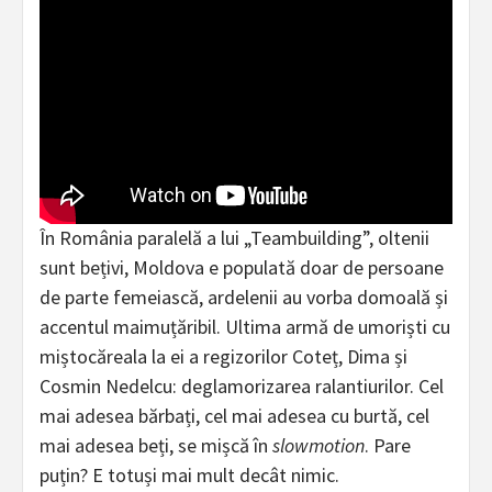
În România paralelă a lui „Teambuilding”, oltenii
sunt bețivi, Moldova e populată doar de persoane
de parte femeiască, ardelenii au vorba domoală și
accentul maimuțăribil. Ultima armă de umoriști cu
miștocăreala la ei a regizorilor Coteț, Dima și
Cosmin Nedelcu: deglamorizarea ralantiurilor. Cel
mai adesea bărbați, cel mai adesea cu burtă, cel
mai adesea beți, se mișcă în
slowmotion
. Pare
puțin? E totuși mai mult decât nimic.