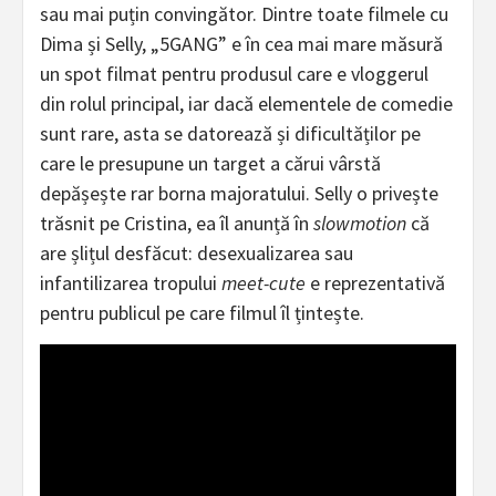
sau mai puțin convingător. Dintre toate filmele cu
Dima și Selly, „5GANG” e în cea mai mare măsură
un spot filmat pentru produsul care e vloggerul
din rolul principal, iar dacă elementele de comedie
sunt rare, asta se datorează și dificultăților pe
care le presupune un target a cărui vârstă
depășește rar borna majoratului. Selly o privește
trăsnit pe Cristina, ea îl anunță în
slowmotion
că
are șlițul desfăcut: desexualizarea sau
infantilizarea tropului
meet-cute
e reprezentativă
pentru publicul pe care filmul îl țintește.