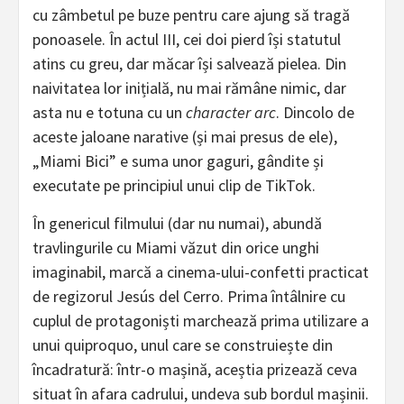
cu zâmbetul pe buze pentru care ajung să tragă
ponoasele. În actul III, cei doi pierd își statutul
atins cu greu, dar măcar își salvează pielea. Din
naivitatea lor inițială, nu mai rămâne nimic, dar
asta nu e totuna cu un
character arc
. Dincolo de
aceste jaloane narative (și mai presus de ele),
„Miami Bici” e suma unor gaguri, gândite și
executate pe principiul unui clip de TikTok.
În genericul filmului (dar nu numai), abundă
travlingurile cu Miami văzut din orice unghi
imaginabil, marcă a cinema-ului-confetti practicat
de regizorul Jesús del Cerro. Prima întâlnire cu
cuplul de protagoniști marchează prima utilizare a
unui quiproquo, unul care se construiește din
încadratură: într-o mașină, aceștia prizează ceva
situat în afara cadrului, undeva sub bordul mașinii.