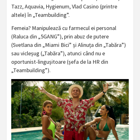
Tazz, Aquavia, Hygienum, Vlad Casino (printre
altele) în „Teambuilding”.
Femeia? Manipulează cu farmecul ei personal
(Raluca din „5GANG”), prin abuz de putere
(Svetlana din „Miami Bici” și Alinuța din „Tabăra”)
sau vicleșug („Tabăra”), atunci când nu e
oportunist-lingușitoare (șefa de la HR din
„Teambuilding”).