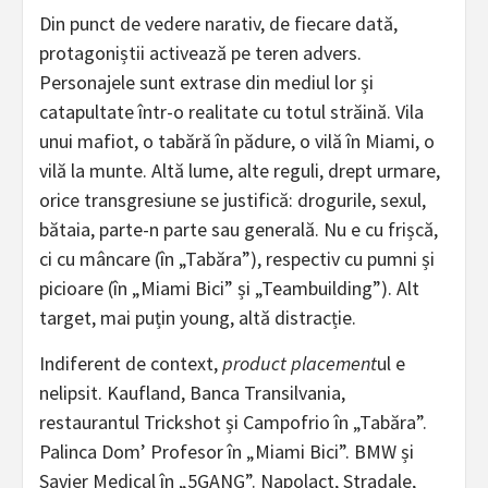
Din punct de vedere narativ, de fiecare dată,
protagoniștii activează pe teren advers.
Personajele sunt extrase din mediul lor și
catapultate într-o realitate cu totul străină. Vila
unui mafiot, o tabără în pădure, o vilă în Miami, o
vilă la munte. Altă lume, alte reguli, drept urmare,
orice transgresiune se justifică: drogurile, sexul,
bătaia, parte-n parte sau generală. Nu e cu frișcă,
ci cu mâncare (în „Tabăra”), respectiv cu pumni și
picioare (în „Miami Bici” și „Teambuilding”). Alt
target, mai puțin young, altă distracție.
Indiferent de context,
product placement
ul e
nelipsit. Kaufland, Banca Transilvania,
restaurantul Trickshot și Campofrio în „Tabăra”.
Palinca Dom’ Profesor în „Miami Bici”. BMW și
Savier Medical în „5GANG”. Napolact, Stradale,