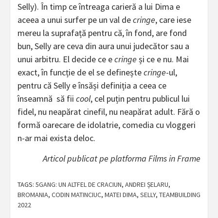
Selly). În timp ce întreaga carieră a lui Dima e
aceea a unui surfer pe un val de
cringe
, care iese
mereu la suprafață pentru că, în fond, are fond
bun, Selly are ceva din aura unui judecător sau a
unui arbitru. El decide ce e
cringe
și ce e nu. Mai
exact, în funcție de el se definește
cringe
-ul,
pentru că Selly e însăși definiția a ceea ce
înseamnă să fii
cool
, cel puțin pentru publicul lui
fidel, nu neapărat cinefil, nu neapărat adult. Fără o
formă oarecare de idolatrie, comedia cu vloggeri
n-ar mai exista deloc.
Articol publicat pe platforma Films in Frame
TAGS:
5GANG: UN ALTFEL DE CRACIUN
,
ANDREI ȘELARU
,
BROMANIA
,
CODIN MATINCIUC
,
MATEI DIMA
,
SELLY
,
TEAMBUILDING
2022