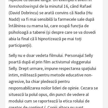
foreshadowing
ul de la minutul 16, când Rafael
(David Dobrincu) se arată convins că Nadia (Hu
Nadd) va fi mai sensibilă la farmecele sale după
întâlnirea cu mama lui, care ocupă funcția de
psiholoagă a taberei (și despre care se va dovedi
abia la final că îi hipnotizează pe mai toți
participanții).
Selly nu e doar vedeta filmului. Personajul Selly
poartă după el prin film activismul vloggerului
Selly. Drept urmare, impune respectarea spațiului
intim, militează pentru metode educative non-
agresive, ba chiar pledează pentru
responsabilizarea noilor lideri de opinie. Cezara se
situează la polul opus, din punct de vedere al
modului cum se raportează la etica rolului de
creator de conținut („Copiii altora nu sunt