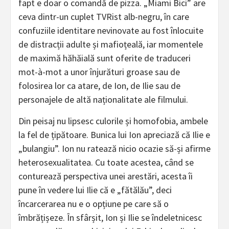
fapt e doar o comandă de pizza. „Miami Bici” are
ceva dintr-un cuplet TVRist alb-negru, în care
confuziile identitare nevinovate au fost înlocuite
de distracții adulte și mafioțeală, iar momentele
de maximă hăhăială sunt oferite de traduceri
mot-à-mot a unor înjurături groase sau de
folosirea lor ca atare, de Ion, de Ilie sau de
personajele de altă naționalitate ale filmului.
Din peisaj nu lipsesc culorile și homofobia, ambele
la fel de țipătoare. Bunica lui Ion apreciază că Ilie e
„bulangiu”. Ion nu ratează nicio ocazie să-și afirme
heterosexualitatea. Cu toate acestea, când se
conturează perspectiva unei arestări, acesta îi
pune în vedere lui Ilie că e „fătălău”, deci
încarcerarea nu e o opțiune pe care să o
îmbrățișeze. În sfârșit, Ion și Ilie se îndeletnicesc