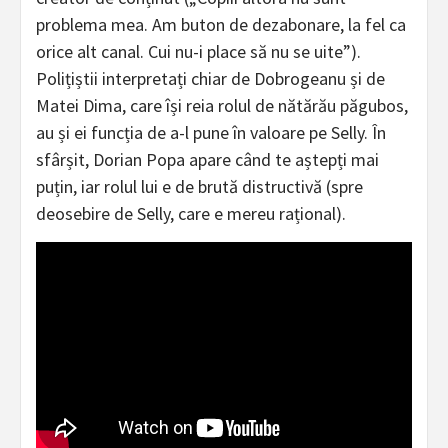
problema mea. Am buton de dezabonare, la fel ca
orice alt canal. Cui nu-i place să nu se uite”).
Polițiștii interpretați chiar de Dobrogeanu și de
Matei Dima, care își reia rolul de nătărău păgubos,
au și ei funcția de a-l pune în valoare pe Selly. În
sfârșit, Dorian Popa apare când te aștepți mai
puțin, iar rolul lui e de brută distructivă (spre
deosebire de Selly, care e mereu rațional).