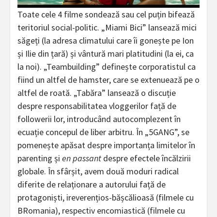
Toate cele 4 filme sondează sau cel puțin bifează
teritoriul social-politic. „Miami Bici” lansează mici
săgeți (la adresa climatului care îi gonește pe Ion
și Ilie din țară) și vântură mari platitudini (la ei, ca
la noi). „Teambuilding” definește corporatistul ca
fiind un altfel de hamster, care se extenuează pe o
altfel de roată. „Tabăra” lansează o discuție
despre responsabilitatea vloggerilor față de
followerii lor, introducând autocomplezent în
ecuație concepul de liber arbitru. În „5GANG”, se
pomenește apăsat despre importanța limitelor în
parenting și
en passant
despre efectele încălzirii
globale. În sfârșit, avem două moduri radical
diferite de relaționare a autorului față de
protagoniști, ireverențios-bășcălioasă (filmele cu
BRomania), respectiv encomiastică (filmele cu