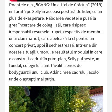
Poantele din „5GANG: Un altfel de Crăciun” (2019)
ni-l arată pe Selly în aceeași postură de lider, cu un
plus de exasperare. Răbdarea vedetei e pusă la
grea încercare de colegii săi, care risipesc
iresponsabil resursele trupei, respectiv de membrii
unui clan mafiot, care apelează la el pentru un
concert privat, apoi îl sechestrează. Într-una din
aceste situații, umorul e rezultatul modului în care
e construit cadrul: în prim-plan, Selly pufnește, în
fundal, colegii lui sunt tăvăliți serios de
bodyguarzii unui club. Adâncimea cadrului, acolo
unde o aștepți mai puțin.