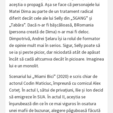
aceștia o propagă. Așa se face că personajele lui
Matei Dima au parte de un tratament radical
diferit decât cele ale lui Selly din „5GANG” și
„Tabăra”. Dacă n-ar fi bășcălioasă, BRomania
(persona creată de Dima) n-ar mai fi deloc.
Dimpotrivă, Andrei Șelaru își ia rolul de formator
de opinie mult mai în serios. Sigur, Selly poate să
se ia și peste picior, dar niciodată atât de apăsat
încât să cadă altcumva decât în picioare. Imaginea
lui e un monolit.
Scenariul lui „Miami Bici” (2020) e scris chiar de
actorul Codin Maticiuc, împreună cu comicul Alex
Coteț. În actul I, sătui de privațiuni, Ilie și Ion decid
să emigreze în SUA. În actul II, aceștia se
înșurubează din ce în ce mai viguros în osatura
unei mafii de buzunar, alegere păguboasă făcută