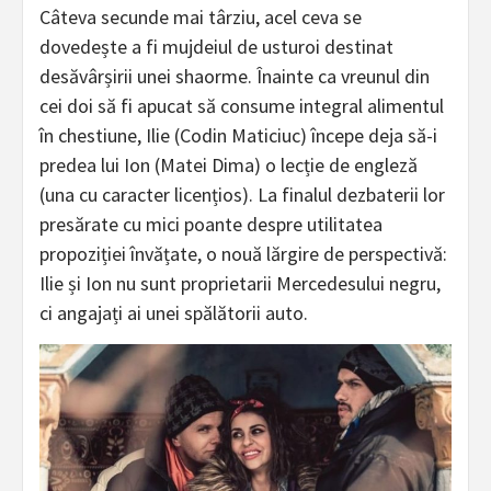
Câteva secunde mai târziu, acel ceva se
dovedește a fi mujdeiul de usturoi destinat
desăvârșirii unei shaorme. Înainte ca vreunul din
cei doi să fi apucat să consume integral alimentul
în chestiune, Ilie (Codin Maticiuc) începe deja să-i
predea lui Ion (Matei Dima) o lecție de engleză
(una cu caracter licențios). La finalul dezbaterii lor
presărate cu mici poante despre utilitatea
propoziției învățate, o nouă lărgire de perspectivă:
Ilie și Ion nu sunt proprietarii Mercedesului negru,
ci angajați ai unei spălătorii auto.