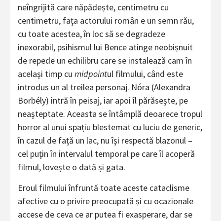
neîngrijită care năpădește, centimetru cu
centimetru, fața actorului român e un semn rău,
cu toate acestea, în loc să se degradeze
inexorabil, psihismul lui Bence atinge neobișnuit
de repede un echilibru care se instalează cam în
același timp cu
midpoint
ul filmului, când este
introdus un al treilea personaj. Nóra (Alexandra
Borbély) intră în peisaj, iar apoi îl părăsește, pe
neașteptate. Aceasta se întâmplă deoarece tropul
horror al unui spațiu blestemat cu luciu de generic,
în cazul de față un lac, nu își respectă blazonul –
cel puțin în intervalul temporal pe care îl acoperă
filmul, lovește o dată și gata.
Eroul filmului înfruntă toate aceste cataclisme
afective cu o privire preocupată și cu ocazionale
accese de ceva ce ar putea fi exasperare, dar se