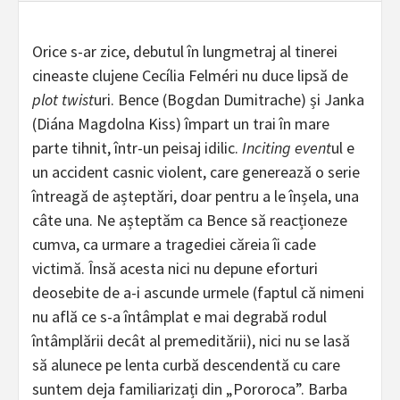
Orice s-ar zice, debutul în lungmetraj al tinerei
cineaste clujene Cecília Felméri nu duce lipsă de
plot twist
uri. Bence (Bogdan Dumitrache) și Janka
(Diána Magdolna Kiss) împart un trai în mare
parte tihnit, într-un peisaj idilic.
Inciting event
ul e
un accident casnic violent, care generează o serie
întreagă de așteptări, doar pentru a le înșela, una
câte una. Ne așteptăm ca Bence să reacționeze
cumva, ca urmare a tragediei căreia îi cade
victimă. Însă acesta nici nu depune eforturi
deosebite de a-i ascunde urmele (faptul că nimeni
nu află ce s-a întâmplat e mai degrabă rodul
întâmplării decât al premeditării), nici nu se lasă
să alunece pe lenta curbă descendentă cu care
suntem deja familiarizați din „Pororoca”. Barba