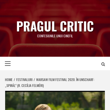
Skip
to
content
PRAGUL CRITIC
CONFESIUNILE UNUI CINEFIL
Primary
Menu
HOME
FESTIVALURI
WARSAW FILM FESTIVAL 2020. ÎN UNSCHARF:
„SPIRÁL” (R. CECÍLIA FELMÉRI)