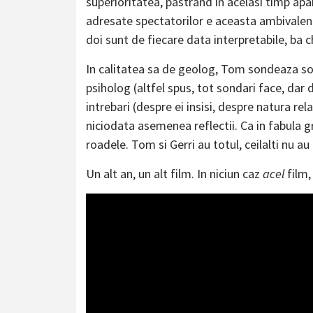
superioritatea, pastrand in acelasi timp apa
adresate spectatorilor e aceasta ambivalenta
doi sunt de fiecare data interpretabile, ba 
In calitatea sa de geolog, Tom sondeaza solul
psiholog (altfel spus, tot sondari face, dar d
intrebari (despre ei insisi, despre natura rel
niciodata asemenea reflectii. Ca in fabula grei
roadele. Tom si Gerri au totul, ceilalti nu au
Un alt an, un alt film. In niciun caz
acel
film,