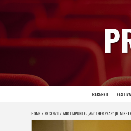
Skip
to
content
P
RECENZII
FESTIVA
HOME
RECENZII
ANOTIMPURILE: „ANOTHER YEAR” (R. MIKE L