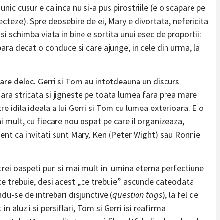
 unic cusur e ca inca nu si-a pus pirostriile (e o scapare pe
cteze). Spre deosebire de ei, Mary e divortata, nefericita
a-si schimba viata in bine e sortita unui esec de proportii:
ara decat o conduce si care ajunge, in cele din urma, la
 are deloc. Gerri si Tom au intotdeauna un discurs
ara stricata si jigneste pe toata lumea fara prea mare
re idila ideala a lui Gerri si Tom cu lumea exterioara. E o
mai mult, cu fiecare nou ospat pe care il organizeaza,
rent ca invitati sunt Mary, Ken (Peter Wight) sau Ronnie
 trei oaspeti pun si mai mult in lumina eterna perfectiune
 ce trebuie, desi acest „ce trebuie” ascunde cateodata
du-se de intrebari disjunctive (
question tags
), la fel de
n aluzii si persiflari, Tom si Gerri isi reafirma