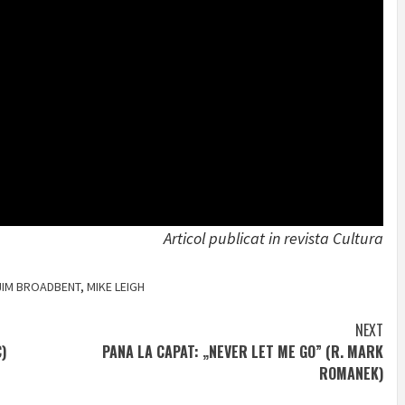
Articol publicat in revista Cultura
JIM BROADBENT
,
MIKE LEIGH
NEXT
)
PANA LA CAPAT: „NEVER LET ME GO” (R. MARK
ROMANEK)