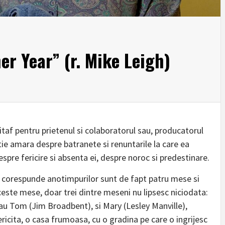
r Year” (r. Mike Leigh)
pitaf pentru prietenul si colaboratorul sau, producatorul
ie amara despre batranete si renuntarile la care ea
spre fericire si absenta ei, despre noroc si predestinare.
a corespunde anotimpurilor sunt de fapt patru mese si
ceste mese, doar trei dintre meseni nu lipsesc niciodata:
sau Tom (Jim Broadbent), si Mary (Lesley Manville),
fericita, o casa frumoasa, cu o gradina pe care o ingrijesc