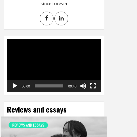
since forever
Video
Player
00:00
09:43
Reviews and essays
REVIEWS AND ESSAYS