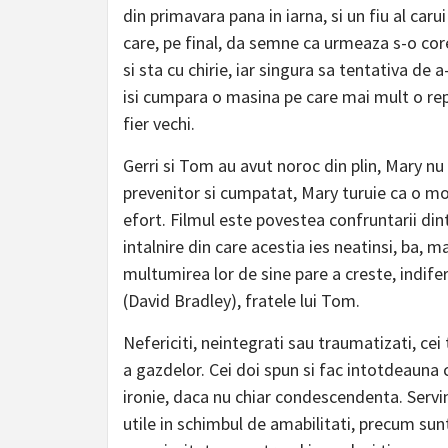
din primavara pana in iarna, si un fiu al carui
care, pe final, da semne ca urmeaza s-o core
si sta cu chirie, iar singura sa tentativa de 
isi cumpara o masina pe care mai mult o rep
fier vechi.
Gerri si Tom au avut noroc din plin, Mary nu
prevenitor si cumpatat, Mary turuie ca o mo
efort. Filmul este povestea confruntarii dint
intalnire din care acestia ies neatinsi, ba, 
multumirea lor de sine pare a creste, indife
(David Bradley), fratele lui Tom.
Nefericiti, neintegrati sau traumatizati, cei
a gazdelor. Cei doi spun si fac intotdeauna
ironie, daca nu chiar condescendenta. Servin
utile in schimbul de amabilitati, precum sunt i