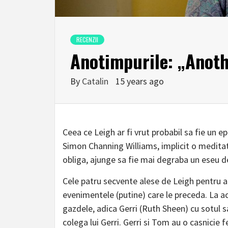
RECENZII
Anotimpurile: „Anothe
By
Catalin
15 years ago
Ceea ce Leigh ar fi vrut probabil sa fie un e
Simon Channing Williams, implicit o meditat
obliga, ajunge sa fie mai degraba un eseu de
Cele patru secvente alese de Leigh pentru 
evenimentele (putine) care le preceda. La a
gazdele, adica Gerri (Ruth Sheen) cu sotul 
colega lui Gerri. Gerri si Tom au o casnicie 