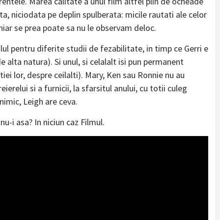
rentele. Marea calitate a unui film altfel plin de ocheade
, niciodata pe deplin spulberata: micile rautati ale celor
chiar se prea poate sa nu le observam deloc.
 pentru diferite studii de fezabilitate, in timp ce Gerri e
e alta natura). Si unul, si celalalt isi pun permanent
atiei lor, despre ceilalti). Mary, Ken sau Ronnie nu au
erelui si a furnicii, la sfarsitul anului, cu totii culeg
 nimic, Leigh are ceva.
 nu-i asa? In niciun caz Filmul.