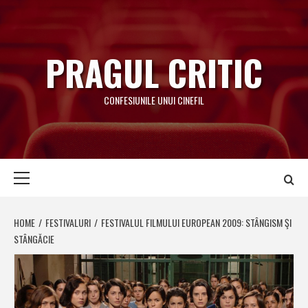
Skip
to
content
PRAGUL CRITIC
CONFESIUNILE UNUI CINEFIL
Primary
Menu
HOME
FESTIVALURI
FESTIVALUL FILMULUI EUROPEAN 2009: STÂNGISM ŞI
STÂNGĂCIE