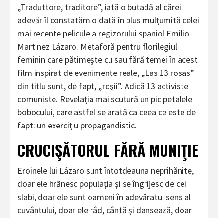
„Traduttore, traditore”, iată o butadă al cărei
adevăr îl constatăm o dată în plus mulţumită celei
mai recente pelicule a regizorului spaniol Emilio
Martinez Lázaro. Metaforă pentru florilegiul
feminin care pătimeşte cu sau fără temei în acest
film inspirat de evenimente reale, „Las 13 rosas”
din titlu sunt, de fapt, „roşii”. Adică 13 activiste
comuniste. Revelaţia mai scutură un pic petalele
bobocului, care astfel se arată ca ceea ce este de
fapt: un exerciţiu propagandistic.
CRUCIŞĂTORUL FĂRĂ MUNIŢIE
Eroinele lui Lázaro sunt întotdeauna neprihănite,
doar ele hrănesc populaţia și se îngrijesc de cei
slabi, doar ele sunt oameni în adevăratul sens al
cuvântului, doar ele râd, cântă şi dansează, doar