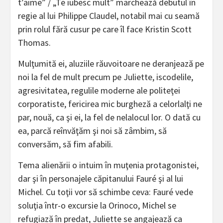
t’aime” / „Te iubesc mult” marchează debutul în
regie al lui Philippe Claudel, notabil mai cu seamă
prin rolul fără cusur pe care îl face Kristin Scott
Thomas.
Mulţumită ei, aluziile răuvoitoare ne deranjează pe
noi la fel de mult precum pe Juliette, iscodelile,
agresivitatea, regulile moderne ale politeţei
corporatiste, fericirea mic burgheză a celorlalţi ne
par, nouă, ca şi ei, la fel de nelalocul lor. O dată cu
ea, parcă reînvăţăm şi noi să zâmbim, să
conversăm, să fim afabili.
Tema alienării o intuim în muţenia protagonistei,
dar şi în personajele căpitanului Fauré şi al lui
Michel. Cu toţii vor să schimbe ceva: Fauré vede
soluţia într-o excursie la Orinoco, Michel se
refugiază în predat, Juliette se angajează ca