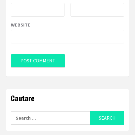
WEBSITE
Cautare
Search
for: