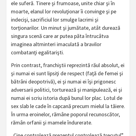
ele suferă. Tinere şi frumoase, unite chiar şi în
moarte, elanul lor revoluţionar îi convinge şi pe
indecişi, sacrificiul lor smulge lacrimi şi
torţionarilor. Un minut şi jumătate, atât durează
singura scenă care ar putea păta întrucâtva
imaginea altminteri imaculată a bravilor
combatanţi egalitarişti.
Prin contrast, franchiştii reprezintă răul absolut, ei
şi numai ei sunt lipsiţi de respect (faţă de femei şi
bătrâni deopotrivă), ei şi numai ei îşi prigonesc
adversarii politici, torturează şi manipulează, ei şi
numai ei scriu istoria după bunul lor plac. Lotul de
sex slab le cade în capcană precum mielul la tăiere.
În urma eroinelor, rămâne poporul recunoscător,
rămân orfanii şi mamele îndurerate.
„Cine controlează prezentul controlează trecutul”,