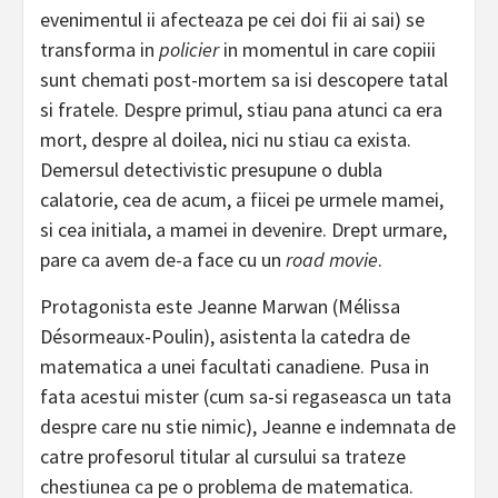
evenimentul ii afecteaza pe cei doi fii ai sai) se
transforma in
policier
in momentul in care copiii
sunt chemati post-mortem sa isi descopere tatal
si fratele. Despre primul, stiau pana atunci ca era
mort, despre al doilea, nici nu stiau ca exista.
Demersul detectivistic presupune o dubla
calatorie, cea de acum, a fiicei pe urmele mamei,
si cea initiala, a mamei in devenire. Drept urmare,
pare ca avem de-a face cu un
road movie
.
Protagonista este Jeanne Marwan (Mélissa
Désormeaux-Poulin), asistenta la catedra de
matematica a unei facultati canadiene. Pusa in
fata acestui mister (cum sa-si regaseasca un tata
despre care nu stie nimic), Jeanne e indemnata de
catre profesorul titular al cursului sa trateze
chestiunea ca pe o problema de matematica.