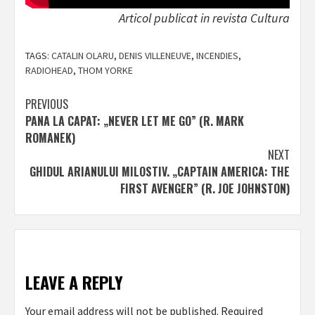
Articol publicat in revista Cultura
TAGS:
CATALIN OLARU
,
DENIS VILLENEUVE
,
INCENDIES
,
RADIOHEAD
,
THOM YORKE
Post
PREVIOUS
PANA LA CAPAT: „NEVER LET ME GO” (R. MARK
navigation
ROMANEK)
NEXT
GHIDUL ARIANULUI MILOSTIV. „CAPTAIN AMERICA: THE
FIRST AVENGER” (R. JOE JOHNSTON)
LEAVE A REPLY
Your email address will not be published.
Required