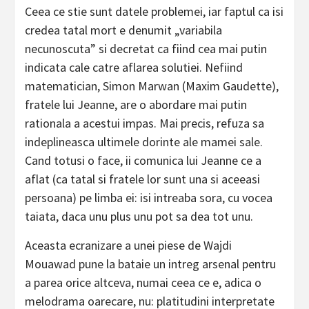
Ceea ce stie sunt datele problemei, iar faptul ca isi
credea tatal mort e denumit „variabila
necunoscuta” si decretat ca fiind cea mai putin
indicata cale catre aflarea solutiei. Nefiind
matematician, Simon Marwan (Maxim Gaudette),
fratele lui Jeanne, are o abordare mai putin
rationala a acestui impas. Mai precis, refuza sa
indeplineasca ultimele dorinte ale mamei sale.
Cand totusi o face, ii comunica lui Jeanne ce a
aflat (ca tatal si fratele lor sunt una si aceeasi
persoana) pe limba ei: isi intreaba sora, cu vocea
taiata, daca unu plus unu pot sa dea tot unu.
Aceasta ecranizare a unei piese de Wajdi
Mouawad pune la bataie un intreg arsenal pentru
a parea orice altceva, numai ceea ce e, adica o
melodrama oarecare, nu: platitudini interpretate