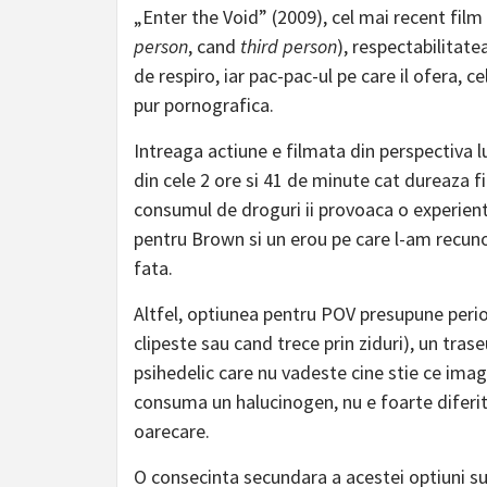
„Enter the Void” (2009), cel mai recent film
person
, cand
third person
), respectabilitat
de respiro, iar pac-pac-ul pe care il ofera, ce
pur pornografica.
Intreaga actiune e filmata din perspectiva 
din cele 2 ore si 41 de minute cat dureaza f
consumul de droguri ii provoaca o experient
pentru Brown si un erou pe care l-am recun
fata.
Altfel, optiunea pentru POV presupune perio
clipeste sau cand trece prin ziduri), un tra
psihedelic care nu vadeste cine stie ce imag
consuma un halucinogen, nu e foarte diferi
oarecare.
O consecinta secundara a acestei optiuni sun