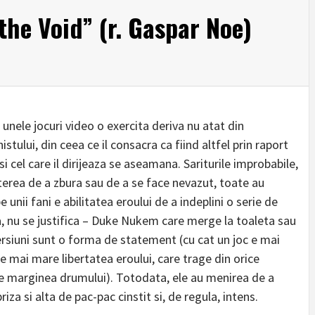
the Void” (r. Gaspar Noe)
 unele jocuri video o exercita deriva nu atat din
stului, din ceea ce il consacra ca fiind altfel prin raport
si cel care il dirijeaza se aseamana. Sariturile improbabile,
puterea de a zbura sau de a se face nevazut, toate au
e unii fani e abilitatea eroului de a indeplini o serie de
ra, nu se justifica – Duke Nukem care merge la toaleta sau
versiuni sunt o forma de statement (cu cat un joc e mai
e mai mare libertatea eroului, care trage din orice
pe marginea drumului). Totodata, ele au menirea de a
za si alta de pac-pac cinstit si, de regula, intens.