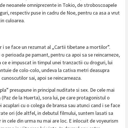
te de neoanele omniprezente in Tokio, de stroboscoapele
uri, respectiv puse in cadru de Noe, pentru ca asa a vrut
tin culoarea.
 i se face un rezumat al „Cartii tibetane a mortilor”.
 o perioada pe pamant, pentru ca apoi sa se reincarneze,
a ce e impuscat in timpul unei tranzactii cu droguri, lui
bantuie de colo-colo, undeva la cativa metri deasupra
cunoscutilor sai, apoi se reincarneaza.
pla” presupune in principal nuditate si sex. De cele mai
a (Paz de la Huerta), sora lui, pe care protagonistul o
ei acuplari cu o colega de bransa sau atunci cand i se face
te ori (de altfel, in debutul filmului, suntem lasati sa
 in cele din urma nu mai are loc. E inlocuit de voyeurism