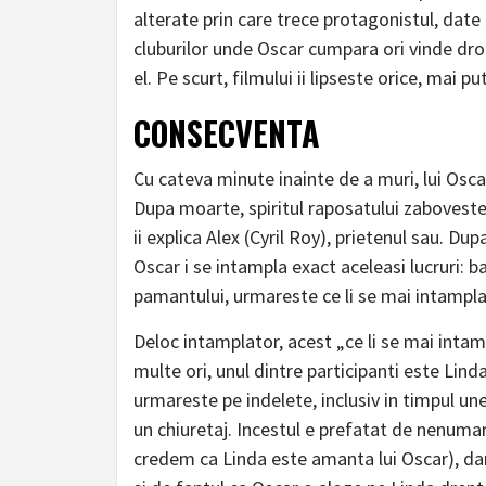
alterate prin care trece protagonistul, da
cluburilor unde Oscar cumpara ori vinde drog
el. Pe scurt, filmului ii lipseste orice, mai pu
CONSECVENTA
Cu cateva minute inainte de a muri, lui Oscar
Dupa moarte, spiritul raposatului zaboveste
ii explica Alex (Cyril Roy), prietenul sau. Dup
Oscar i se intampla exact aceleasi lucruri: 
pamantului, urmareste ce li se mai intampla 
Deloc intamplator, acest „ce li se mai intam
multe ori, unul dintre participanti este Lind
urmareste pe indelete, inclusiv in timpul un
un chiuretaj. Incestul e prefatat de nenumara
credem ca Linda este amanta lui Oscar), dar