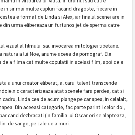
 mama in viitoarea lui viata. In drumul sau catre
 in sir mai multe cupluri facand dragoste, fiecare in
estea e format de Linda si Alex, iar finalul scenei are in
ele din urma elibereaza un furtunos jet de sperma catre
lul vizual al filmului sau invocarea mitologiei tibetane.
a natura a lui Noe, anume aceea de pornograf. Ele
de a filma cat multe copulatii in acelasi film, apoi de a
ta a unui creator eliberat, al carui talent transcende
ndoielnic caracterizeaza atat scenele fara perdea, cat si
un cadru, Linda cea de acum plange pe canapea; in celalalt,
napea. Din aceeasi categorie, fac parte parintii celor doi,
apar cand dezbracati (in familia lui Oscar ori se alapteaza,
lini de sange, pe cale de a muri.