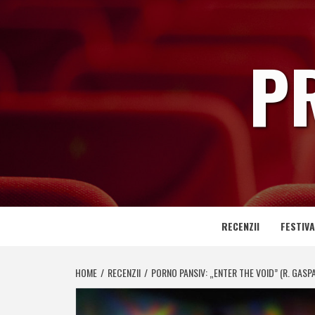
Skip
to
content
P
RECENZII
FESTIVA
HOME
RECENZII
PORNO PANSIV: „ENTER THE VOID” (R. GASP