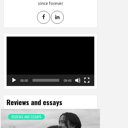
since forever
Video
Player
00:00
09:43
Reviews and essays
REVIEWS AND ESSAYS