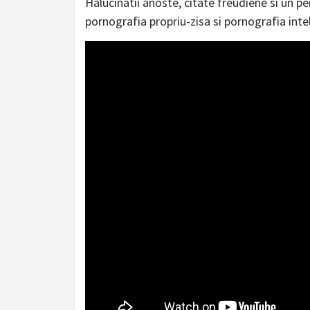
Halucinatii anoste, citate freudiene si un pe
pornografia propriu-zisa si pornografia inte