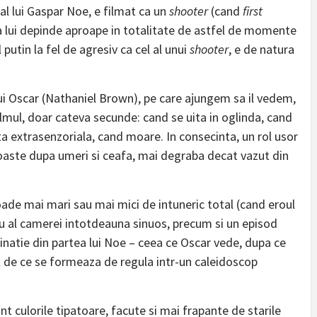
 al lui Gaspar Noe, e filmat ca un
shooter
(cand
first
ea lui depinde aproape in totalitate de astfel de momente
l putin la fel de agresiv ca cel al unui
shooter
, e de natura
lui Oscar (Nathaniel Brown), pe care ajungem sa il vedem,
ilmul, doar cateva secunde: cand se uita in oglinda, cand
a extrasenzoriala, cand moare. In consecinta, un rol usor
oaste dupa umeri si ceafa, mai degraba decat vazut din
ade mai mari sau mai mici de intuneric total (cand eroul
seu al camerei intotdeauna sinuos, precum si un episod
inatie din partea lui Noe – ceea ce Oscar vede, dupa ce
t de ce se formeaza de regula intr-un caleidoscop
t culorile tipatoare, facute si mai frapante de starile