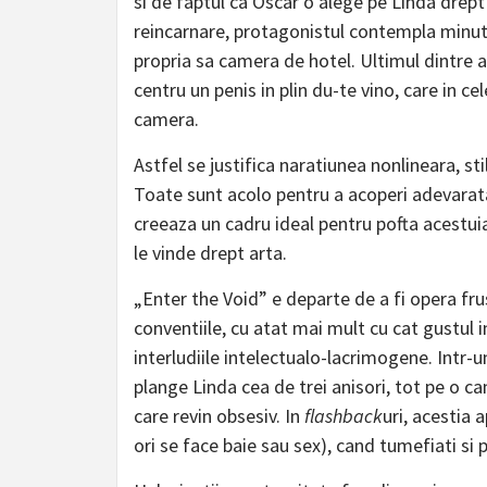
si de faptul ca Oscar o alege pe Linda drept
reincarnare, protagonistul contempla minute
propria sa camera de hotel. Ultimul dintre ac
centru un penis in plin du-te vino, care in c
camera.
Astfel se justifica naratiunea nonlineara, sti
Toate sunt acolo pentru a acoperi adevarat
creeaza un cadru ideal pentru pofta acestuia 
le vinde drept arta.
„Enter the Void” e departe de a fi opera frus
conventiile, cu atat mai mult cu cat gustul i
interludiile intelectualo-lacrimogene. Intr-
plange Linda cea de trei anisori, tot pe o ca
care revin obsesiv. In
flashback
uri, acestia 
ori se face baie sau sex), cand tumefiati si p