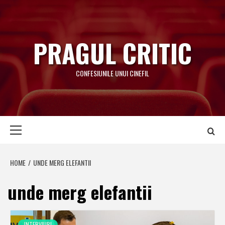
Skip
to
content
PRAGUL CRITIC
CONFESIUNILE UNUI CINEFIL
Primary
Menu
HOME
UNDE MERG ELEFANTII
unde merg elefantii
INTERVIURI