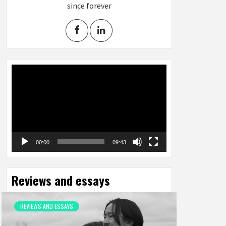
since forever
Video
Player
00:00
09:43
Reviews and essays
REVIEWS AND ESSAYS