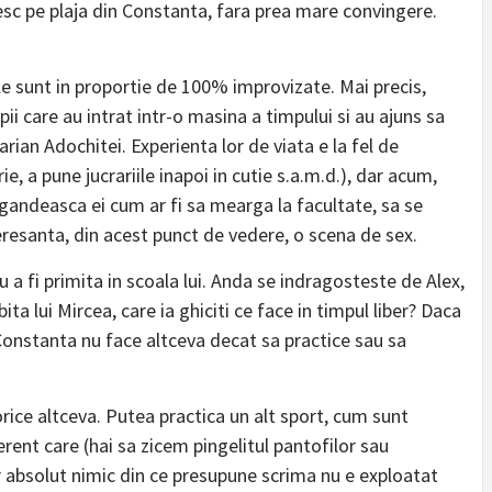
esc pe plaja din Constanta, fara prea mare convingere.
ile sunt in proportie de 100% improvizate. Mai precis,
ii care au intrat intr-o masina a timpului si au ajuns sa
Marian Adochitei. Experienta lor de viata e la fel de
rie, a pune jucrariile inapoi in cutie s.a.m.d.), dar acum,
e gandeasca ei cum ar fi sa mearga la facultate, sa se
eresanta, din acest punct de vedere, o scena de sex.
a fi primita in scoala lui. Anda se indragosteste de Alex,
ita lui Mircea, care ia ghiciti ce face in timpul liber? Daca
onstanta nu face altceva decat sa practice sau sa
rice altceva. Putea practica un alt sport, cum sunt
erent care (hai sa zicem pingelitul pantofilor sau
r absolut nimic din ce presupune scrima nu e exploatat