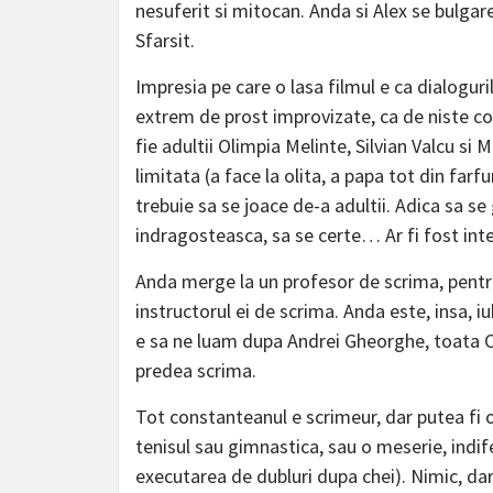
nesuferit si mitocan. Anda si Alex se bulgar
Sfarsit.
Impresia pe care o lasa filmul e ca dialogur
extrem de prost improvizate, ca de niste cop
fie adultii Olimpia Melinte, Silvian Valcu si 
limitata (a face la olita, a papa tot din farfu
trebuie sa se joace de-a adultii. Adica sa s
indragosteasca, sa se certe… Ar fi fost int
Anda merge la un profesor de scrima, pentru 
instructorul ei de scrima. Anda este, insa, iub
e sa ne luam dupa Andrei Gheorghe, toata C
predea scrima.
Tot constanteanul e scrimeur, dar putea fi o
tenisul sau gimnastica, sau o meserie, indif
executarea de dubluri dupa chei). Nimic, da