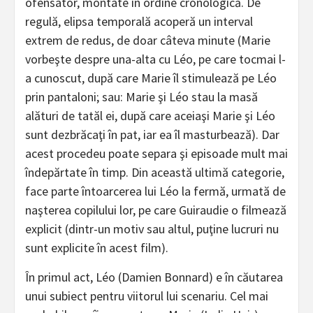
ofensator, montate în ordine cronologică. De
regulă, elipsa temporală acoperă un interval
extrem de redus, de doar câteva minute (Marie
vorbeşte despre una-alta cu Léo, pe care tocmai l-
a cunoscut, după care Marie îl stimulează pe Léo
prin pantaloni; sau: Marie şi Léo stau la masă
alături de tatăl ei, după care aceiaşi Marie şi Léo
sunt dezbrăcaţi în pat, iar ea îl masturbează). Dar
acest procedeu poate separa şi episoade mult mai
îndepărtate în timp. Din această ultimă categorie,
face parte întoarcerea lui Léo la fermă, urmată de
naşterea copilului lor, pe care Guiraudie o filmează
explicit (dintr-un motiv sau altul, puţine lucruri nu
sunt explicite în acest film).
În primul act, Léo (Damien Bonnard) e în căutarea
unui subiect pentru viitorul lui scenariu. Cel mai