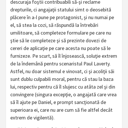
descuraja foştii contribuabili să-şi reclame
drepturile, ci angajaţii statului simt o deosebită
plăcere în a-l pune pe protagonist, şi nu numai pe
el, să stea la cozi, să răspundă la întrebări
umilitoare, să completeze formulare pe care nu
ştie să le completeze şi să prezinte dovezi de
cereri de aplicaţie pe care acesta nu poate să le
furnizeze. Pe scurt, să îl înjosească, soluţie extrem
de la îndemână pentru scenaristul Paul Laverty.
Astfel, nu doar sistemul e vinovat, ci şi acoliţii săi
sunt dublu culpabili moral, pentru că stau la baza
lui, respectiv pentru că îl slujesc cu atâta zel şi din
convingere (singura excepţie, o angajată care vrea
să îl ajute pe Daniel, e prompt sancţionată de
superioara ei, care nu are cum să fie altfel decât
extrem de vigilentă).