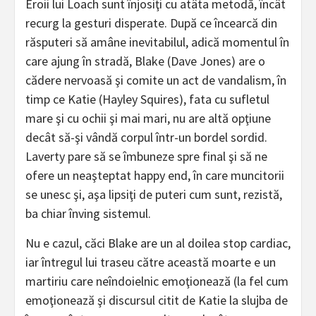
Eroii lui Loach sunt înjosiţi cu atâta metodă, încât
recurg la gesturi disperate. După ce încearcă din
răsputeri să amâne inevitabilul, adică momentul în
care ajung în stradă, Blake (Dave Jones) are o
cădere nervoasă şi comite un act de vandalism, în
timp ce Katie (Hayley Squires), fata cu sufletul
mare şi cu ochii şi mai mari, nu are altă opţiune
decât să-şi vândă corpul într-un bordel sordid.
Laverty pare să se îmbuneze spre final şi să ne
ofere un neaşteptat happy end, în care muncitorii
se unesc şi, aşa lipsiţi de puteri cum sunt, rezistă,
ba chiar înving sistemul.
Nu e cazul, căci Blake are un al doilea stop cardiac,
iar întregul lui traseu către această moarte e un
martiriu care neîndoielnic emoţionează (la fel cum
emoţionează şi discursul citit de Katie la slujba de