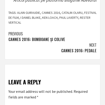
Articol publicat pe platforma Blogurile Adevărul
TAGS:
ALAIN GUIRAUDIE
,
CANNES 2016
,
CATALIN OLARU
,
FESTIVAL
DE FILM
,
I DANIEL BLAKE
,
KEN LOACH
,
PAUL LAVERTY
,
RESTER
VERTICAL
Post
PREVIOUS
CANNES 2016: BOMBOANE ȘI COLIVE
navigation
NEXT
CANNES 2016: PEDALE
LEAVE A REPLY
Your email address will not be published.
Required
fields are marked
*