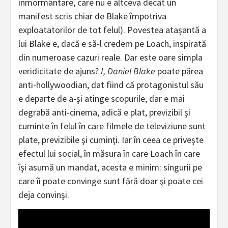
înmormântare, care nu e altceva decât un
manifest scris chiar de Blake împotriva
exploatatorilor de tot felul). Povestea ataşantă a
lui Blake e, dacă e să-l credem pe Loach, inspirată
din numeroase cazuri reale. Dar este oare simpla
veridicitate de ajuns?
I, Daniel Blake
poate părea
anti-hollywoodian, dat fiind că protagonistul său
e departe de a-și atinge scopurile, dar e mai
degrabă anti-cinema, adică e plat, previzibil şi
cuminte în felul în care filmele de televiziune sunt
plate, previzibile şi cuminţi. Iar în ceea ce priveşte
efectul lui social, în măsura în care Loach în care
îşi asumă un mandat, acesta e minim: singurii pe
care îi poate convinge sunt fără doar şi poate cei
deja convinşi.