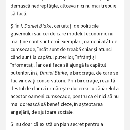
demască nedreptăţile, altceva nici nu mai trebuie
să facă.
Şi în
I, Daniel Blake
, cei uitaţi de politicile
guvernului sau cei de care modelul economic nu
mai ţine cont sunt eroi exemplari, oameni atât de
cumsecade, încât sunt de treabă chiar şi atunci
când sunt la capătul puterilor, înfrânţi şi
înfometaţi. Îar ce îi face să ajungă la capătul
puterilor, în
I, Daniel Blake
, e birocraţia, de care se
fac vinovaţi conservatorii. Prin birocraţie, rezultă
destul de clar că urmăreşte ducerea cu zăhărelul a
acestor oameni cumsecade, pentru ca ei nici să nu
mai dorească să beneficieze, în aşteptarea
angajării, de ajutoare sociale.
Şi nu doar că există un plan secret pentru a