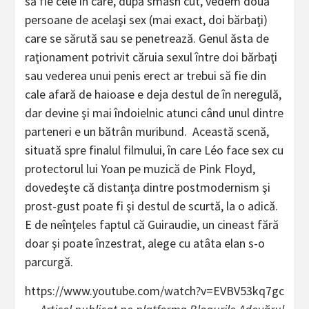
să fie cele în care, după smash cut, vedem două
persoane de acelaşi sex (mai exact, doi bărbaţi)
care se sărută sau se penetrează. Genul ăsta de
raţionament potrivit căruia sexul între doi bărbaţi
sau vederea unui penis erect ar trebui să fie din
cale afară de haioase e deja destul de în neregulă,
dar devine şi mai îndoielnic atunci când unul dintre
parteneri e un bătrân muribund. Această scenă,
situată spre finalul filmului, în care Léo face sex cu
protectorul lui Yoan pe muzică de Pink Floyd,
dovedeşte că distanţa dintre postmodernism şi
prost-gust poate fi şi destul de scurtă, la o adică.
E de neînţeles faptul că Guiraudie, un cineast fără
doar şi poate înzestrat, alege cu atâta elan s-o
parcurgă.
https://www.youtube.com/watch?v=EVBV53kq7gc