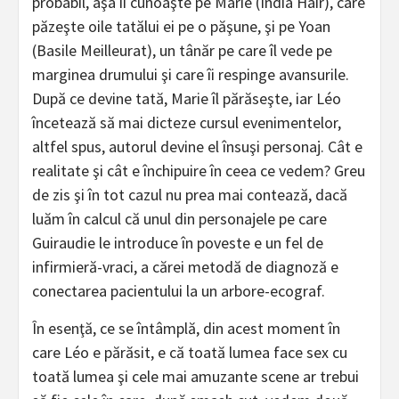
probabil, aşa îi cunoaşte pe Marie (India Hair), care
păzeşte oile tatălui ei pe o păşune, şi pe Yoan
(Basile Meilleurat), un tânăr pe care îl vede pe
marginea drumului şi care îi respinge avansurile.
După ce devine tată, Marie îl părăseşte, iar Léo
încetează să mai dicteze cursul evenimentelor,
altfel spus, autorul devine el însuşi personaj. Cât e
realitate şi cât e închipuire în ceea ce vedem? Greu
de zis şi în tot cazul nu prea mai contează, dacă
luăm în calcul că unul din personajele pe care
Guiraudie le introduce în poveste e un fel de
infirmieră-vraci, a cărei metodă de diagnoză e
conectarea pacientului la un arbore-ecograf.
În esenţă, ce se întâmplă, din acest moment în
care Léo e părăsit, e că toată lumea face sex cu
toată lumea şi cele mai amuzante scene ar trebui