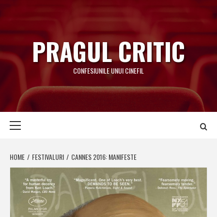
Skip
to
content
PRAGUL CRITIC
CONFESIUNILE UNUI CINEFIL
Primary
Menu
HOME
FESTIVALURI
CANNES 2016: MANIFESTE