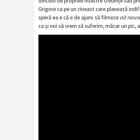
dincolo de propriile noastre credințe sau pre
Grigore ca pe un cineast care planează indi
speră ea e că e de ajuns să filmeze
ad nau
ca și noi să vrem să suferim, măcar un pic, a