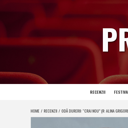
Skip
to
content
P
RECENZII
FESTIVA
HOME
RECENZII
ODĂ DURERII: “CRAI NOU” (R: ALINA GRIGOR