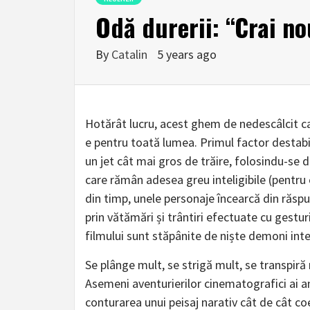
Odă durerii: “Crai no
By
Catalin
5 years ago
Hotărât lucru, acest ghem de nedescâlcit ca
e pentru toată lumea. Primul factor destabi
un jet cât mai gros de trăire, folosindu-se d
care rămân adesea greu inteligibile (pentru 
din timp, unele personaje încearcă din răsput
prin vătămări și trântiri efectuate cu gestur
filmului sunt stăpânite de niște demoni inte
Se plânge mult, se strigă mult, se transpiră 
Asemeni aventurierilor cinematografici ai an
conturarea unui peisaj narativ cât de cât co