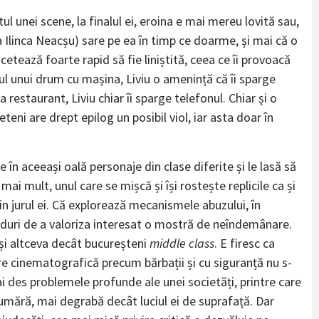
ul unei scene, la finalul ei, eroina e mai mereu lovită sau,
na Ilinca Neacșu) sare pe ea în timp ce doarme, și mai că o
cetează foarte rapid să fie liniștită, ceea ce îi provoacă
ul unui drum cu mașina, Liviu o amenință că îi sparge
a restaurant, Liviu chiar îi sparge telefonul. Chiar și o
eteni are drept epilog un posibil viol, iar asta doar în
 în aceeași oală personaje din clase diferite și le lasă să
mai mult, unul care se mișcă și își rostește replicile ca și
din jurul ei. Că explorează mecanismele abuzului, în
moduri de a valoriza interesat o mostră de neîndemânare.
 și altceva decât bucureșteni
middle class
. E firesc ca
e cinematografică precum bărbații și cu siguranță nu s-
ai des problemele profunde ale unei societăți, printre care
umără, mai degrabă decât luciul ei de suprafață. Dar