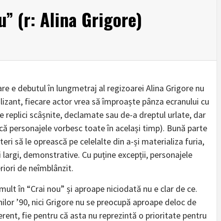
u” (r: Alina Grigore)
re e debutul în lungmetraj al regizoarei Alina Grigore nu
lizant, fiecare actor vrea să împroaște pânza ecranului cu
e replici scâșnite, declamate sau de-a dreptul urlate, dar
că personajele vorbesc toate în același timp). Bună parte
eri să le oprească pe celelalte din a-și materializa furia,
i largi, demonstrative. Cu puține excepții, personajele
riori de neîmblânzit.
mult în “Crai nou” și aproape niciodată nu e clar de ce.
ilor ’90, nici Grigore nu se preocupă aproape deloc de
erent, fie pentru că asta nu reprezintă o prioritate pentru