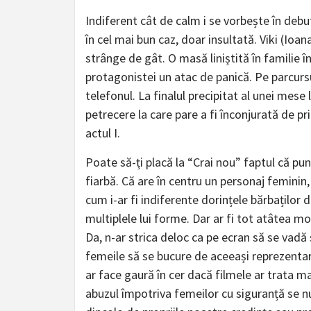
Indiferent cât de calm i se vorbește în debut
în cel mai bun caz, doar insultată. Viki (Ioa
strânge de gât. O masă liniștită în familie în
protagonistei un atac de panică. Pe parcurs
telefonul. La finalul precipitat al unei mese l
petrecere la care pare a fi înconjurată de pri
actul I.
Poate să-ți placă la “Crai nou” faptul că pune
fiarbă. Că are în centru un personaj feminin, 
cum i-ar fi indiferente dorințele bărbaților 
multiplele lui forme. Dar ar fi tot atâtea 
Da, n-ar strica deloc ca pe ecran să se vadă
femeile să se bucure de aceeași reprezentar
ar face gaură în cer dacă filmele ar trata m
abuzul împotriva femeilor cu siguranță se n