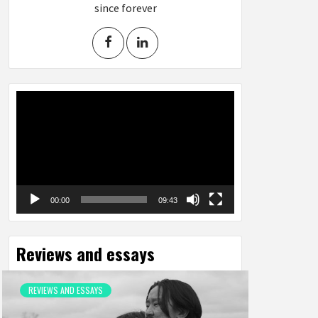
since forever
Video
Player
00:00
09:43
Reviews and essays
REVIEWS AND ESSAYS