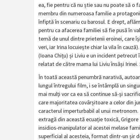
ea, fie pentru că nu știe sau nu poate să o 
membru din numeroasa familie a protagonistei
înfiptă în scenariu cu barosul. E drept, află
pentru ca afacerea familiei să fie pusă în va
temă de unul dintre prietenii eroinei, care îș
veri, iar Irina locuiește chiar la vila în cauz
(Ioana Chițu) și Liviu e un incident petrecut 
relatat de către mama lui Liviu însăși Irinei. 
În toată această penumbră narativă, autoare
lungul întregului film, i se întâmplă un singur 
mai mulți vor ca ea să continue să-și sacrifi
care majoritatea covârșitoare a celor din jur
caracterul imperturbabil al unui metronom. Cu
extragă din această ecuație toxică, Grigore 
insidios-manipulator al acestei melase famil
superficial al acesteia, format dintr-un șir d