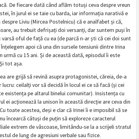
facă. De fiecare dată când aflăm totuși ceva despre vreun
, în jurul ei se taie cu barda, iar informația narativă e
m despre Liviu (Mircea Postelnicu) că e analfabet și că,
loare, au trebuit defrișați doi versanți, dar suntem puși în
i varsă oful de față cu ea (de parcă n-ar ști că cei doi sunt
ă). Înțelegem apoi că una din sursele tensiunii dintre Irina
în urmă cu 15 ani. Și de această dată, episodul îi este
Și tot așa.
a are grijă să revină asupra protagonistei, căreia, de-a
lucru: ceilalți vor să decidă în locul ei ce să facă (și cei
ce existența pe altarul binelui comunitar). Insistența cu
ul ei acționează la unison în această direcție are ceva din
 toate acestea, deși e clar că Irinei îi e imposibil să se
nu încearcă câtuși de puțin să exploreze caracterul
iale extrem de vâscoase, limitându-se la a scrijeli stratul
estul de lung de agresiuni verbale sau fizice.