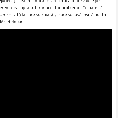
judecăți, cea mai mică privire critică o dezvăluie pe
ferent deasupra tuturor acestor probleme. Ce pare că
seam
o fată la care se zbiară și care se lasă lovită pentru
lături de ea.