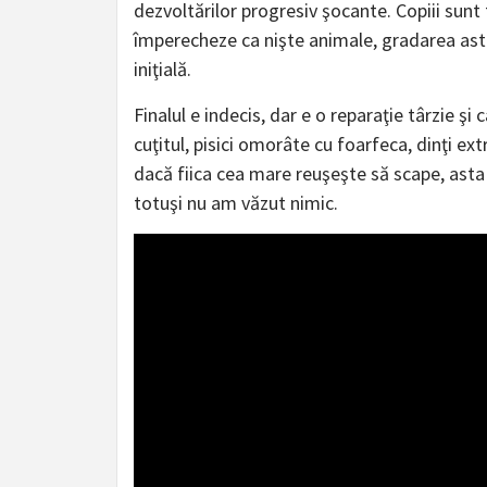
dezvoltărilor progresiv şocante. Copiii sunt 
împerecheze ca nişte animale, gradarea asta 
iniţială.
Finalul e indecis, dar e o reparaţie târzie ş
cuţitul, pisici omorâte cu foarfeca, dinţi ex
dacă fiica cea mare reuşeşte să scape, asta
totuşi nu am văzut nimic.