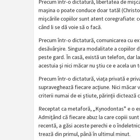
Precum într-o dictatură, libertatea de mişca
maşina o poate conduce doar tatăl (Christos S
mişcările copiilor sunt atent coregrafiate: c
când li se dă voie să o facă.
Precum într-o dictatură, comunicarea cu exte
desăvârşire. Singura modalitate a copiilor de
peste gard. În casă, există un telefon, dar la
acestuia şi nici măcar nu ştiu ce e acela un 
Precum într-o dictatură, viaţa privată e priv
supraveghează fiecare acţiune. Nici măcar v
criterii numai de ei ştiute, părinţii dictează
Receptat ca metaforă, „Kynodontas” e o exp
Admiţând că fiecare abuz la care copiii sunt
recentă, a găsi aceste perechi e o îndeletni
trează din primul, până în ultimul minut.