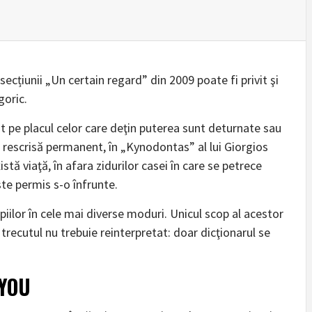
ecțiunii „Un certain regard” din 2009 poate fi privit şi
goric.
t pe placul celor care deţin puterea sunt deturnate sau
ra rescrisă permanent, în „Kynodontas” al lui Giorgios
istă viaţă, în afara zidurilor casei în care se petrece
ste permis s-o înfrunte.
piilor în cele mai diverse moduri. Unicul scop al acestor
 trecutul nu trebuie reinterpretat: doar dicţionarul se
 YOU