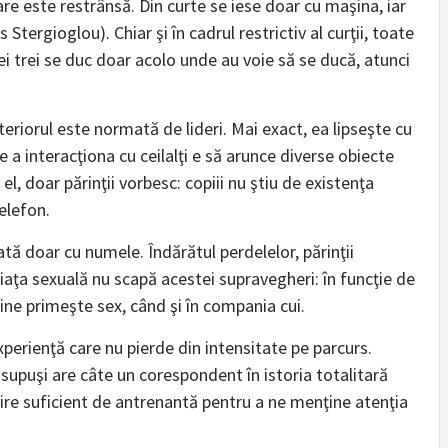
re este restrânsă. Din curte se iese doar cu maşina, iar
tergioglou). Chiar şi în cadrul restrictiv al curţii, toate
ei trei se duc doar acolo unde au voie să se ducă, atunci
riorul este normată de lideri. Mai exact, ea lipseşte cu
 a interacţiona cu ceilalţi e să arunce diverse obiecte
 el, doar părinţii vorbesc: copiii nu ştiu de existenţa
telefon.
ată doar cu numele. Îndărătul perdelelor, părinţii
iaţa sexuală nu scapă acestei supravegheri: în funcţie de
 cine primeşte sex, când şi în compania cui.
erienţă care nu pierde din intensitate pe parcurs.
 supuşi are câte un corespondent în istoria totalitară
cire suficient de antrenantă pentru a ne menţine atenţia