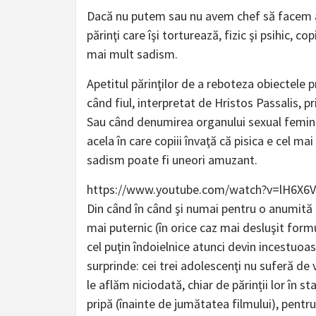
Dacă nu putem sau nu avem chef să facem a
părinţi care îşi torturează, fizic şi psihic, c
mai mult sadism.
Apetitul părinţilor de a reboteza obiectele p
când fiul, interpretat de Hristos Passalis, p
Sau când denumirea organului sexual femini
acela în care copiii învaţă că pisica e cel m
sadism poate fi uneori amuzant.
https://www.youtube.com/watch?v=lH6X6
Din când în când şi numai pentru o anumită pa
mai puternic (în orice caz mai desluşit formu
cel puţin îndoielnice atunci devin incestuoa
surprinde: cei trei adolescenţi nu suferă de 
le aflăm niciodată, chiar de părinții lor în st
pripă (înainte de jumătatea filmului), pentru