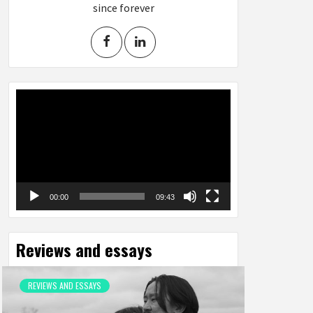
since forever
Video
Player
00:00
09:43
Reviews and essays
REVIEWS AND ESSAYS