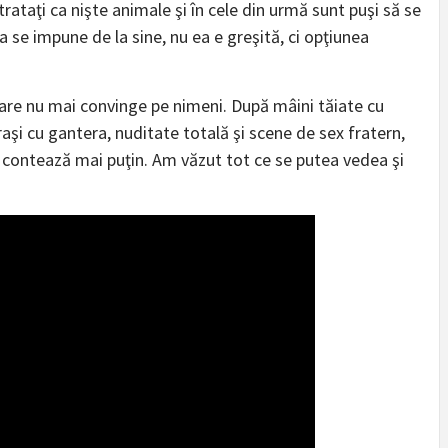
trataţi ca nişte animale şi în cele din urmă sunt puşi să se
se impune de la sine, nu ea e greşită, ci opţiunea
i care nu mai convinge pe nimeni. După mâini tăiate cu
traşi cu gantera, nuditate totală şi scene de sex fratern,
 contează mai puţin. Am văzut tot ce se putea vedea şi