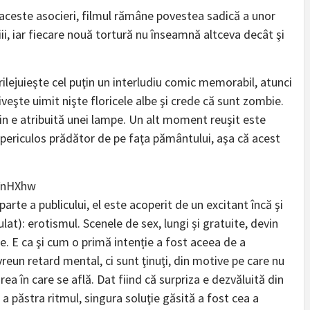
ceste asocieri, filmul rămâne povestea sadică a unor
opiii, iar fiecare nouă tortură nu înseamnă altceva decât şi
rilejuieşte cel puţin un interludiu comic memorabil, atunci
riveşte uimit nişte floricele albe şi crede că sunt zombie.
n e atribuită unei lampe. Un alt moment reuşit este
ai periculos prădător de pe faţa pământului, aşa că acest
VnHXhw
rte a publicului, el este acoperit de un excitant încă şi
lat): erotismul. Scenele de sex, lungi și gratuite, devin
se. E ca şi cum o primă intenție a fost aceea de a
vreun retard mental, ci sunt ţinuţi, din motive pe care nu
area în care se află. Dat fiind că surpriza e dezvăluită din
 a păstra ritmul, singura soluţie găsită a fost cea a