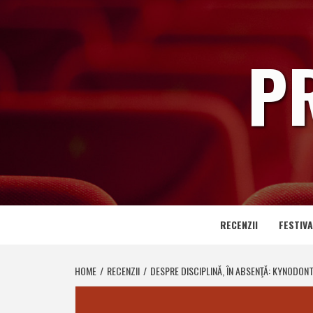
Skip
to
content
P
RECENZII
FESTIVA
HOME
RECENZII
DESPRE DISCIPLINĂ, ÎN ABSENŢĂ: KYNODONT