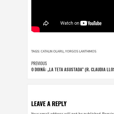
TAGS:
CATALIN OLARU
,
YORGOS LANTHIMOS
Post
PREVIOUS
O DOINĂ: „LA TETA ASUSTADA” (R. CLAUDIA LLO
navigation
LEAVE A REPLY
Your email address will not be published.
Requir