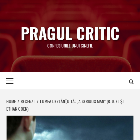
Skip
to
content
PRAGUL CRITIC
CONFESIUNILE UNUI CINEFIL
Primary
Menu
HOME
RECENZII
LUMEA DEZLĂNŢUITĂ: „A SERIOUS MAN” (R. JOEL ȘI
ETHAN COEN)