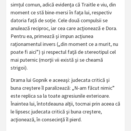
simțul comun, adică evidenţa că Traitle e viu, din
moment ce stă bine-mersi în faţa lui, respectiv
datoria faţă de soţie. Cele două compulsii se
anulează reciproc, iar cea care acţionează e Dora.
Pentru ea, primează şi impun acţiunea
raţionamentul invers („din moment ce a murit, nu
poate fi aici”) şi respectul faţă de stereotipul cel
mai puternic (morţii vii există şi se cheamă
strigoi).
Drama lui Gopnik e aceeaşi: judecata critică şi
buna creştere îl paralizează: „N-am făcut nimic”
este replica sa la toate agresiunile exterioare.
Înaintea lui, întotdeauna alţii, tocmai prin aceea că
le lipsesc judecata critică şi buna creştere,
acţionează, în consecinţă îl pierd.