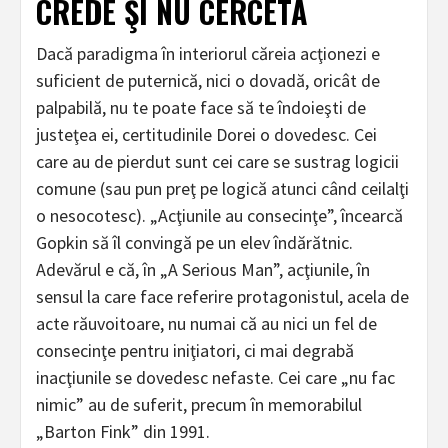
CREDE ŞI NU CERCETA
Dacă paradigma în interiorul căreia acţionezi e
suficient de puternică, nici o dovadă, oricât de
palpabilă, nu te poate face să te îndoieşti de
justeţea ei, certitudinile Dorei o dovedesc. Cei
care au de pierdut sunt cei care se sustrag logicii
comune (sau pun preţ pe logică atunci când ceilalţi
o nesocotesc). „Acţiunile au consecinţe”, încearcă
Gopkin să îl convingă pe un elev îndărătnic.
Adevărul e că, în „A Serious Man”, acţiunile, în
sensul la care face referire protagonistul, acela de
acte răuvoitoare, nu numai că au nici un fel de
consecinţe pentru iniţiatori, ci mai degrabă
inacţiunile se dovedesc nefaste. Cei care „nu fac
nimic” au de suferit, precum în memorabilul
„Barton Fink” din 1991.