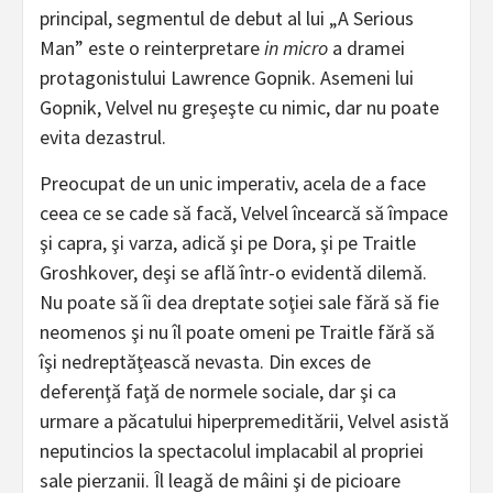
principal, segmentul de debut al lui „A Serious
Man” este o reinterpretare
in micro
a dramei
protagonistului Lawrence Gopnik. Asemeni lui
Gopnik, Velvel nu greşeşte cu nimic, dar nu poate
evita dezastrul.
Preocupat de un unic imperativ, acela de a face
ceea ce se cade să facă, Velvel încearcă să împace
şi capra, şi varza, adică şi pe Dora, şi pe Traitle
Groshkover, deşi se află într-o evidentă dilemă.
Nu poate să îi dea dreptate soţiei sale fără să fie
neomenos şi nu îl poate omeni pe Traitle fără să
îşi nedreptăţească nevasta. Din exces de
deferenţă faţă de normele sociale, dar şi ca
urmare a păcatului hiperpremeditării, Velvel asistă
neputincios la spectacolul implacabil al propriei
sale pierzanii. Îl leagă de mâini şi de picioare