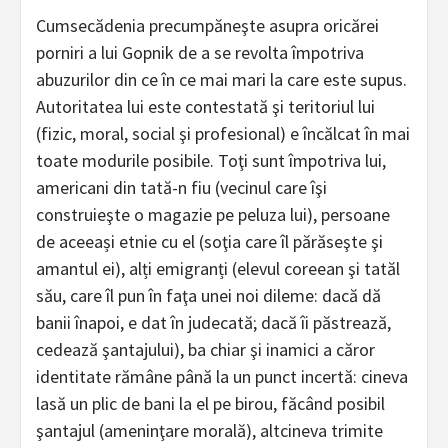
Cumsecădenia precumpăneşte asupra oricărei
porniri a lui Gopnik de a se revolta împotriva
abuzurilor din ce în ce mai mari la care este supus.
Autoritatea lui este contestată şi teritoriul lui
(fizic, moral, social şi profesional) e încălcat în mai
toate modurile posibile. Toţi sunt împotriva lui,
americani din tată-n fiu (vecinul care îşi
construieşte o magazie pe peluza lui), persoane
de aceeași etnie cu el (soţia care îl părăseşte şi
amantul ei), alți emigranți (elevul coreean şi tatăl
său, care îl pun în faţa unei noi dileme: dacă dă
banii înapoi, e dat în judecată; dacă îi păstrează,
cedează şantajului), ba chiar şi inamici a căror
identitate rămâne până la un punct incertă: cineva
lasă un plic de bani la el pe birou, făcând posibil
şantajul (ameninţare morală), altcineva trimite