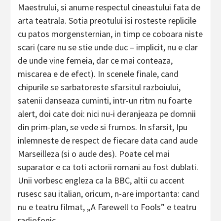
Maestrului, si anume respectul cineastului fata de
arta teatrala. Sotia preotului isi rosteste replicile
cu patos morgensternian, in timp ce coboara niste
scari (care nu se stie unde duc – implicit, nu e clar
de unde vine femeia, dar ce mai conteaza,
miscarea e de efect). In scenele finale, cand
chipurile se sarbatoreste sfarsitul razboiului,
satenii danseaza cuminti, intr-un ritm nu foarte
alert, doi cate doi: nici nu-i deranjeaza pe domnii
din prim-plan, se vede si frumos. In sfarsit, Ipu
inlemneste de respect de fiecare data cand aude
Marseilleza (si o aude des). Poate cel mai
suparator e ca toti actorii romani au fost dublati.
Unii vorbesc engleza ca la BBC, altii cu accent
rusesc sau italian, oricum, n-are importanta: cand
nu e teatru filmat, „A Farewell to Fools” e teatru
radiofonic.