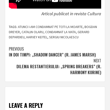
Articol publicat in revista Cultura
TAGS:
ATUNCI I-AM CONDAMNAT PE TOTI LA MOARTE
,
BOGDAN
DREYER
,
CATALIN OLARU
,
CONDAMNAT LA VIATA
,
GERARD
DEPARDIEU
,
HARVEY KEITEL
,
SERGIU NICOLAESCU
Post
PREVIOUS
IN DOI TIMPI: „SHADOW DANCER” (R. JAMES MARSH)
navigation
NEXT
DILEMA RESTANTIERULUI: „SPRING BREAKERS” (R.
HARMONY KORINE)
LEAVE A REPLY