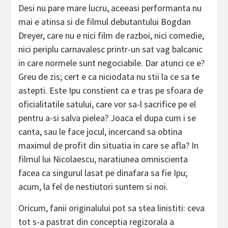
Desi nu pare mare lucru, aceeasi performanta nu
mai e atinsa si de filmul debutantului Bogdan
Dreyer, care nu e nici film de razboi, nici comedie,
nici periplu carnavalesc printr-un sat vag balcanic
in care normele sunt negociabile. Dar atunci ce e?
Greu de zis; cert e ca niciodata nu stii la ce sa te
astepti. Este Ipu constient ca e tras pe sfoara de
oficialitatile satului, care vor sa-l sacrifice pe el
pentru a-si salva pielea? Joaca el dupa cum i se
canta, sau le face jocul, incercand sa obtina
maximul de profit din situatia in care se afla? In
filmul lui Nicolaescu, naratiunea omniscienta
facea ca singurul lasat pe dinafara sa fie Ipu;
acum, la fel de nestiutori suntem si noi.
Oricum, fanii originalului pot sa stea linistiti: ceva
tot s-a pastrat din conceptia regizorala a