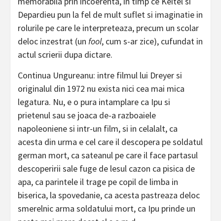
memorabila prin incoerenta, in timp ce Keitel si
Depardieu pun la fel de mult suflet si imaginatie in
rolurile pe care le interpreteaza, precum un scolar
deloc inzestrat (un
fool
, cum s-ar zice), cufundat in
actul scrierii dupa dictare.
Continua Ungureanu: intre filmul lui Dreyer si
originalul din 1972 nu exista nici cea mai mica
legatura. Nu, e o pura intamplare ca Ipu si
prietenul sau se joaca de-a razboaiele
napoleoniene si intr-un film, si in celalalt, ca
acesta din urma e cel care il descopera pe soldatul
german mort, ca sateanul pe care il face partasul
descoperirii sale fuge de lesul cazon ca pisica de
apa, ca parintele il trage pe copil de limba in
biserica, la spovedanie, ca acesta pastreaza deloc
smerelnic arma soldatului mort, ca Ipu prinde un