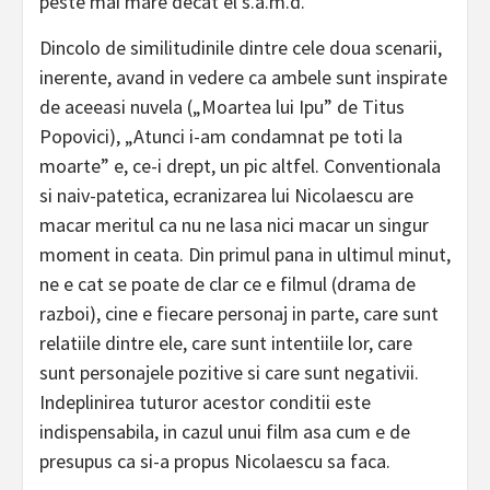
peste mai mare decat el s.a.m.d.
Dincolo de similitudinile dintre cele doua scenarii,
inerente, avand in vedere ca ambele sunt inspirate
de aceeasi nuvela („Moartea lui Ipu” de Titus
Popovici), „Atunci i-am condamnat pe toti la
moarte” e, ce-i drept, un pic altfel. Conventionala
si naiv-patetica, ecranizarea lui Nicolaescu are
macar meritul ca nu ne lasa nici macar un singur
moment in ceata. Din primul pana in ultimul minut,
ne e cat se poate de clar ce e filmul (drama de
razboi), cine e fiecare personaj in parte, care sunt
relatiile dintre ele, care sunt intentiile lor, care
sunt personajele pozitive si care sunt negativii.
Indeplinirea tuturor acestor conditii este
indispensabila, in cazul unui film asa cum e de
presupus ca si-a propus Nicolaescu sa faca.