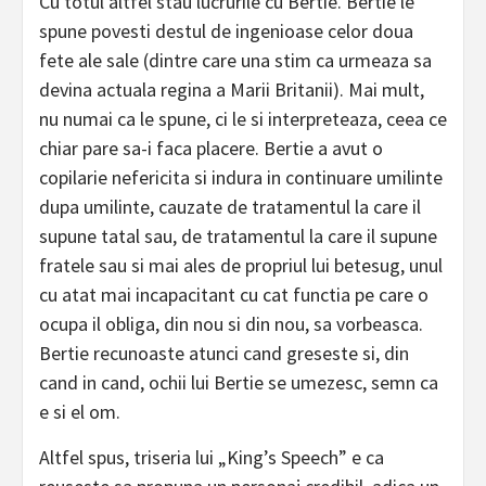
Cu totul altfel stau lucrurile cu Bertie. Bertie le
spune povesti destul de ingenioase celor doua
fete ale sale (dintre care una stim ca urmeaza sa
devina actuala regina a Marii Britanii). Mai mult,
nu numai ca le spune, ci le si interpreteaza, ceea ce
chiar pare sa-i faca placere. Bertie a avut o
copilarie nefericita si indura in continuare umilinte
dupa umilinte, cauzate de tratamentul la care il
supune tatal sau, de tratamentul la care il supune
fratele sau si mai ales de propriul lui betesug, unul
cu atat mai incapacitant cu cat functia pe care o
ocupa il obliga, din nou si din nou, sa vorbeasca.
Bertie recunoaste atunci cand greseste si, din
cand in cand, ochii lui Bertie se umezesc, semn ca
e si el om.
Altfel spus, triseria lui „King’s Speech” e ca