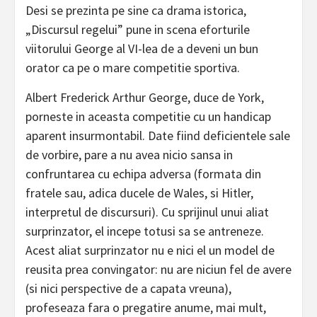
Desi se prezinta pe sine ca drama istorica,
„Discursul regelui” pune in scena eforturile
viitorului George al VI-lea de a deveni un bun
orator ca pe o mare competitie sportiva.
Albert Frederick Arthur George, duce de York,
porneste in aceasta competitie cu un handicap
aparent insurmontabil. Date fiind deficientele sale
de vorbire, pare a nu avea nicio sansa in
confruntarea cu echipa adversa (formata din
fratele sau, adica ducele de Wales, si Hitler,
interpretul de discursuri). Cu sprijinul unui aliat
surprinzator, el incepe totusi sa se antreneze.
Acest aliat surprinzator nu e nici el un model de
reusita prea convingator: nu are niciun fel de avere
(si nici perspective de a capata vreuna),
profeseaza fara o pregatire anume, mai mult,