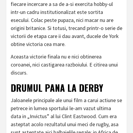
fiecare incercare a sa de a-si exercita hobby-ul
intr-un cadru institutionalizat este sortita
esecului. Colac peste pupaza, nici macar nu are
origini britanice. Si totusi, trecand printr-o serie de
victorii de etapa care ii dau avant, ducele de York
obtine victoria cea mare.
Aceasta victorie finala nu e nici obtinerea
coroanei, nici castigarea razboiului. E citirea unui
discurs.
DRUMUL PANA LA DERBY
Jaloanele principale ale unui film a carui actiune se
petrece in lumea sportului le-am vazut ultima
data in „Invictus” al lui Clint Eastwood. Cum era
asteptat acolo rezultatul unui meci de rugby, asa
sunt asteptate aici balbaielile regale: in Africa de