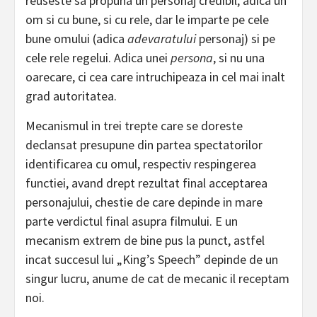
reuseste sa propuna un personaj credibil, adica un
om si cu bune, si cu rele, dar le imparte pe cele
bune omului (adica
adevaratului
personaj) si pe
cele rele regelui. Adica unei
persona
, si nu una
oarecare, ci cea care intruchipeaza in cel mai inalt
grad autoritatea.
Mecanismul in trei trepte care se doreste
declansat presupune din partea spectatorilor
identificarea cu omul, respectiv respingerea
functiei, avand drept rezultat final acceptarea
personajului, chestie de care depinde in mare
parte verdictul final asupra filmului. E un
mecanism extrem de bine pus la punct, astfel
incat succesul lui „King’s Speech” depinde de un
singur lucru, anume de cat de mecanic il receptam
noi.