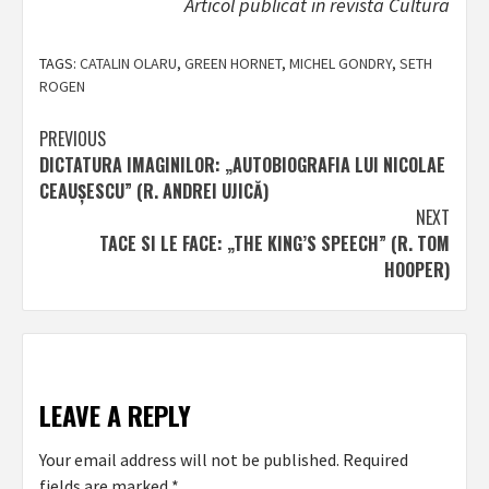
Articol publicat in revista Cultura
TAGS:
CATALIN OLARU
,
GREEN HORNET
,
MICHEL GONDRY
,
SETH
ROGEN
Post
PREVIOUS
DICTATURA IMAGINILOR: „AUTOBIOGRAFIA LUI NICOLAE
navigation
CEAUȘESCU” (R. ANDREI UJICĂ)
NEXT
TACE SI LE FACE: „THE KING’S SPEECH” (R. TOM
HOOPER)
LEAVE A REPLY
Your email address will not be published.
Required
fields are marked
*