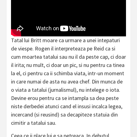
Tatal lui Britt moare ca urmare a unei intepaturi
de viespe. Rogen il interpreteaza pe Reid ca si
cum moartea tatalui sau nu il da peste cap, ci doar
il irita; nu mult, ci doar un pic, si nu pentru ca tinea
la el, ci pentru ca ii schimba viata, intr-un moment
in care numai de asta nu avea chef. Din munca de
o viata a tatalui (jurnalismul), nu intelege o iota.
Devine erou pentru ca se intampla sa dea peste
niste derbedei atunci cand el insusi incalca legea,
incercand (si reusind) sa decapiteze statuia din
cimitir a tatalui sau.
Ceea ce ii place lui e sa petreaca. In debutul