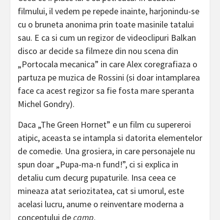
filmului, il vedem pe repede inainte, harjonindu-se
cu o bruneta anonima prin toate masinile tatalui
sau. E ca si cum un regizor de videoclipuri Balkan
disco ar decide sa filmeze din nou scena din
„Portocala mecanica” in care Alex coregrafiaza o
partuza pe muzica de Rossini (si doar intamplarea
face ca acest regizor sa fie fosta mare speranta
Michel Gondry).
Daca „The Green Hornet” e un film cu supereroi
atipic, aceasta se intampla si datorita elementelor
de comedie. Una grosiera, in care personajele nu
spun doar „Pupa-ma-n fund!”, ci si explica in
detaliu cum decurg pupaturile. Insa ceea ce
mineaza atat seriozitatea, cat si umorul, este
acelasi lucru, anume o reinventare moderna a
conceptului de
camp
.