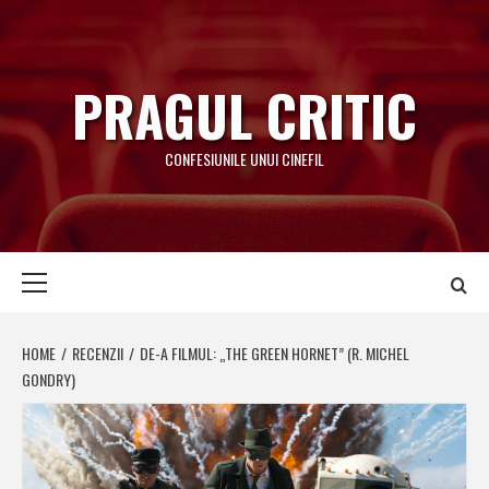
Skip
to
content
PRAGUL CRITIC
CONFESIUNILE UNUI CINEFIL
Primary
Menu
HOME
RECENZII
DE-A FILMUL: „THE GREEN HORNET” (R. MICHEL
GONDRY)