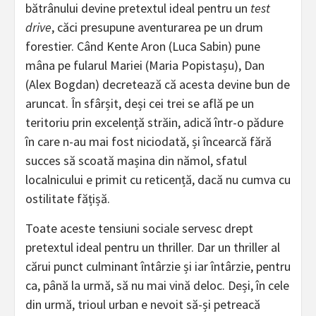
bătrânului devine pretextul ideal pentru un
test
drive
, căci presupune aventurarea pe un drum
forestier. Când Kente Aron (Luca Sabin) pune
mâna pe fularul Mariei (Maria Popistașu), Dan
(Alex Bogdan) decretează că acesta devine bun de
aruncat. În sfârșit, deși cei trei se află pe un
teritoriu prin excelență străin, adică într-o pădure
în care n-au mai fost niciodată, și încearcă fără
succes să scoată mașina din nămol, sfatul
localnicului e primit cu reticență, dacă nu cumva cu
ostilitate fățișă.
Toate aceste tensiuni sociale servesc drept
pretextul ideal pentru un thriller. Dar un thriller al
cărui punct culminant întârzie și iar întârzie, pentru
ca, până la urmă, să nu mai vină deloc. Deși, în cele
din urmă, trioul urban e nevoit să-și petreacă