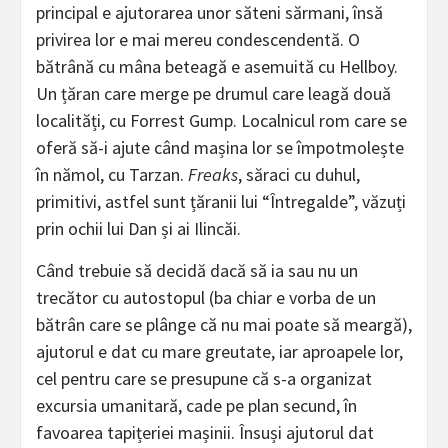
principal e ajutorarea unor săteni sărmani, însă
privirea lor e mai mereu condescendentă. O
bătrână cu mâna beteagă e asemuită cu Hellboy.
Un țăran care merge pe drumul care leagă două
localități, cu Forrest Gump. Localnicul rom care se
oferă să-i ajute când mașina lor se împotmolește
în nămol, cu Tarzan.
Freaks
, săraci cu duhul,
primitivi, astfel sunt țăranii lui “Întregalde”, văzuți
prin ochii lui Dan și ai Ilincăi.
Când trebuie să decidă dacă să ia sau nu un
trecător cu autostopul (ba chiar e vorba de un
bătrân care se plânge că nu mai poate să meargă),
ajutorul e dat cu mare greutate, iar aproapele lor,
cel pentru care se presupune că s-a organizat
excursia umanitară, cade pe plan secund, în
favoarea tapițeriei mașinii. Însuși ajutorul dat