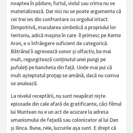
noaptea în pădure, furtul, violul sau crima nu se
materializează. Dar nici nu se poate argumenta că
cei trei ies din confruntare cu orgoliul intact.
Dimpotrivă, macularea simbolică a propriului lor
teritoriu, adică mașina în care îl primesc pe Kente
Aron, e o înfrângere suficient de categorică.
Bătrânul îi agresează sonor și olfactiv, ba mai
mult, regurgitează conținutul unei pungi pe
pufuleți pe bancheta din față. Unde mai pui că
mult așteptatul proțap se amână, dacă nu cumva
se anulează.
La nivelul receptării, nu sunt neapărat niște
episoade din cale afară de gratificante, căci filmul
lui Muntean nu e un act de acuzare la adresa
umanismului de fațadă sau colonizator al lui Dan
și Ilinca. Bune, rele, lucrurile așa sunt. E drept că