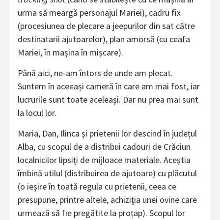
urma să meargă personajul Mariei), cadru fix
(procesiunea de plecare a jeepurilor din sat către
destinatarii ajutoarelor), plan amorsă (cu ceafa
Mariei, în mașina în mișcare).
Până aici, ne-am întors de unde am plecat.
Suntem în aceeași cameră în care am mai fost, iar
lucrurile sunt toate aceleași. Dar nu prea mai sunt
la locul lor.
Maria, Dan, Ilinca și prietenii lor descind în județul
Alba, cu scopul de a distribui cadouri de Crăciun
localnicilor lipsiți de mijloace materiale. Aceștia
îmbină utilul (distribuirea de ajutoare) cu plăcutul
(o ieșire în toată regula cu prietenii, ceea ce
presupune, printre altele, achiziția unei ovine care
urmează să fie pregătite la proțap). Scopul lor