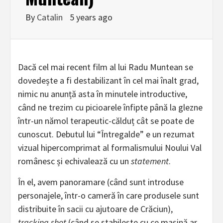
By
Catalin
5 years ago
Dacă cel mai recent film al lui Radu Muntean se
dovedește a fi destabilizant în cel mai înalt grad,
nimic nu anunță asta în minutele introductive,
când ne trezim cu picioarele înfipte până la glezne
într-un nămol terapeutic-călduț cât se poate de
cunoscut. Debutul lui “Întregalde” e un rezumat
vizual hipercomprimat al formalismului Noului Val
românesc și echivalează cu un
statement
.
În el, avem panoramare (când sunt introduse
personajele, într-o cameră în care produsele sunt
distribuite în sacii cu ajutoare de Crăciun),
tracking shot
(când se stabilește cu ce mașină ar