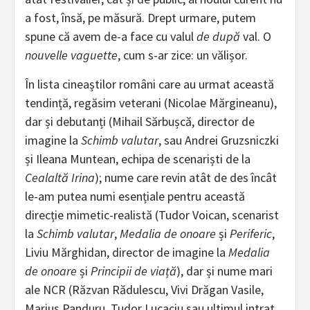
a fost, însă, pe măsură. Drept urmare, putem
spune că avem de-a face cu valul
de după
val. O
nouvelle vaguette
, cum s-ar zice: un vălișor.
În lista cineaștilor români care au urmat această
tendință, regăsim veterani (Nicolae Mărgineanu),
dar și debutanți (Mihail Sărbușcă, director de
imagine la
Schimb valutar
, sau Andrei Gruzsniczki
și Ileana Muntean, echipa de scenariști de la
Cealaltă Irina
); nume care revin atât de des încât
le-am putea numi esențiale pentru această
direcție mimetic-realistă (Tudor Voican, scenarist
la
Schimb valutar
,
Medalia de onoare
și
Periferic
,
Liviu Mărghidan, director de imagine la
Medalia
de onoare
și
Principii de viață
), dar și nume mari
ale NCR (Răzvan Rădulescu, Vivi Drăgan Vasile,
Marius Panduru, Tudor Lucaciu sau ultimul intrat