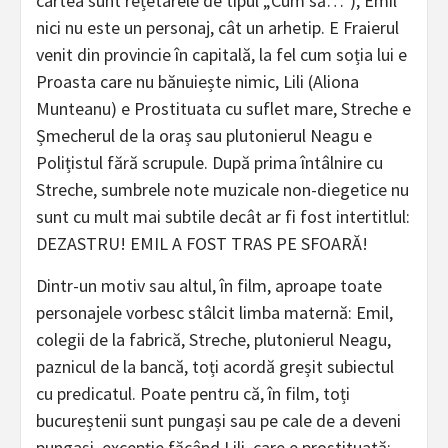
cartea sunt rețetarele de tipul „Cum să…”), Emil
nici nu este un personaj, cât un arhetip. E Fraierul
venit din provincie în capitală, la fel cum soția lui e
Proasta care nu bănuiește nimic, Lili (Aliona
Munteanu) e Prostituata cu suflet mare, Streche e
Șmecherul de la oraș sau plutonierul Neagu e
Polițistul fără scrupule. După prima întâlnire cu
Streche, sumbrele note muzicale non-diegetice nu
sunt cu mult mai subtile decât ar fi fost intertitlul:
DEZASTRU! EMIL A FOST TRAS PE SFOARĂ!
Dintr-un motiv sau altul, în film, aproape toate
personajele vorbesc stâlcit limba maternă: Emil,
colegii de la fabrică, Streche, plutonierul Neagu,
paznicul de la bancă, toți acordă greșit subiectul
cu predicatul. Poate pentru că, în film, toți
bucureștenii sunt pungași sau pe cale de a deveni
pungași, excepție făcând Lili, care e prostituată;