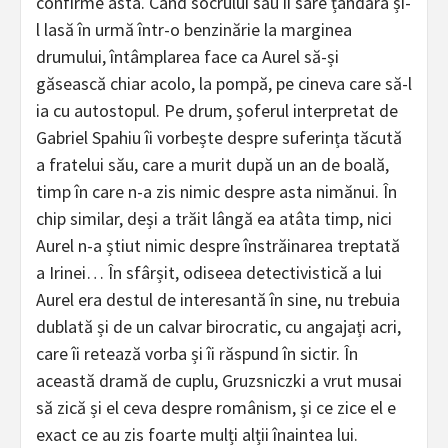
confirme asta. Când socrului său îi sare țandăra și-
l lasă în urmă într-o benzinărie la marginea
drumului, întâmplarea face ca Aurel să-și
găsească chiar acolo, la pompă, pe cineva care să-l
ia cu autostopul. Pe drum, șoferul interpretat de
Gabriel Spahiu îi vorbește despre suferința tăcută
a fratelui său, care a murit după un an de boală,
timp în care n-a zis nimic despre asta nimănui. În
chip similar, deși a trăit lângă ea atâta timp, nici
Aurel n-a știut nimic despre înstrăinarea treptată
a Irinei… În sfârșit, odiseea detectivistică a lui
Aurel era destul de interesantă în sine, nu trebuia
dublată și de un calvar birocratic, cu angajați acri,
care îi retează vorba și îi răspund în sictir. În
această dramă de cuplu, Gruzsniczki a vrut musai
să zică și el ceva despre românism, și ce zice el e
exact ce au zis foarte mulți alții înaintea lui.