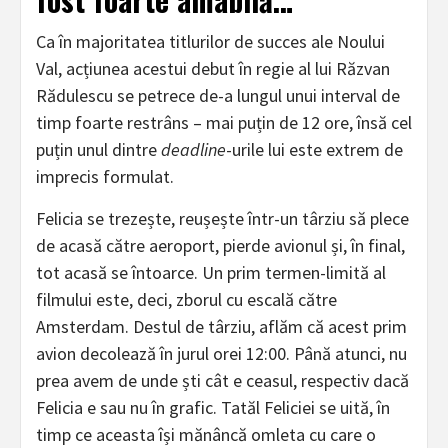
Ca în majoritatea titlurilor de succes ale Noului
Val, acțiunea acestui debut în regie al lui Răzvan
Rădulescu se petrece de-a lungul unui interval de
timp foarte restrâns – mai puțin de 12 ore, însă cel
puțin unul dintre
deadline
-urile lui este extrem de
imprecis formulat.
Felicia se trezește, reușește într-un târziu să plece
de acasă către aeroport, pierde avionul și, în final,
tot acasă se întoarce. Un prim termen-limită al
filmului este, deci, zborul cu escală către
Amsterdam. Destul de târziu, aflăm că acest prim
avion decolează în jurul orei 12:00. Până atunci, nu
prea avem de unde ști cât e ceasul, respectiv dacă
Felicia e sau nu în grafic. Tatăl Feliciei se uită, în
timp ce aceasta își mănâncă omleta cu care o