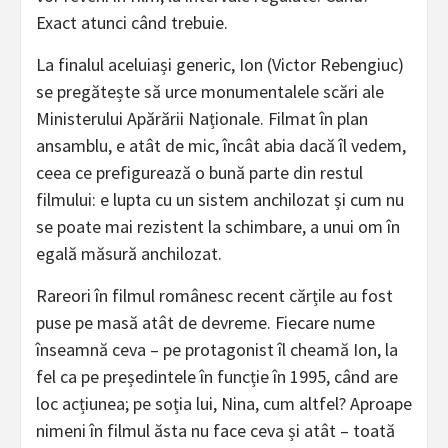
Exact atunci când trebuie.
La finalul aceluiași generic, Ion (Victor Rebengiuc)
se pregătește să urce monumentalele scări ale
Ministerului Apărării Naționale. Filmat în plan
ansamblu, e atât de mic, încât abia dacă îl vedem,
ceea ce prefigurează o bună parte din restul
filmului: e lupta cu un sistem anchilozat și cum nu
se poate mai rezistent la schimbare, a unui om în
egală măsură anchilozat.
Rareori în filmul românesc recent cărțile au fost
puse pe masă atât de devreme. Fiecare nume
înseamnă ceva – pe protagonist îl cheamă Ion, la
fel ca pe președintele în funcție în 1995, când are
loc acțiunea; pe soția lui, Nina, cum altfel? Aproape
nimeni în filmul ăsta nu face ceva și atât – toată