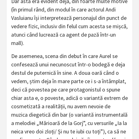
Dar asta era evident deja, din foarte multe motive
(în primul rând, din modul în care actorul Andi
Vasluianu își interpretează personajul din punct de
vedere fizic, inclusiv din felul cum acesta se mișcă,
atunci când lucrează ca agent de pază într-un
mall).
De asemenea, scena din debut în care Aurel se
confesează unui necunoscut într-o bodegă e deja
destul de puternică în sine. A doua oară când o
vedem, știm deja în mare parte ce i s-a întâmplat,
deci că povestea pe care protagonistul o spune
chiar asta e, o poveste, adică o variantă extrem de
cosmetizată a realității, nu avem nevoie de
muzica diegetică din bar (o variantă instrumentală
a melodiei „Mărioară de la Gorj”, cu versurile „Ia la
neica vreo doi zloți/ Și nu te iubi cu toți”), ca să ne