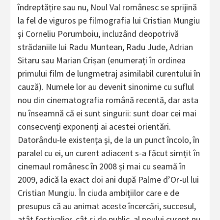
îndreptățire sau nu, Noul Val românesc se sprijină
la fel de viguros pe filmografia lui Cristian Mungiu
și Corneliu Porumboiu, incluzând deopotrivă
strădaniile lui Radu Muntean, Radu Jude, Adrian
Sitaru sau Marian Crișan (enumerați în ordinea
primului film de lungmetraj asimilabil curentului în
cauză). Numele lor au devenit sinonime cu suflul
nou din cinematografia română recentă, dar asta
nu înseamnă că ei sunt singurii: sunt doar cei mai
consecvenți exponenți ai acestei orientări.
Datorându-le existența și, de la un punct încolo, în
paralel cu ei, un curent adiacent s-a făcut simțit în
cinemaul românesc în 2008 și mai cu seamă în
2009, adică la exact doi ani după Palme d’Or-ul lui
Cristian Mungiu. În ciuda ambițiilor care e de
presupus că au animat aceste încercări, succesul,
atât festivalier, cât și de public, al noului curent nu