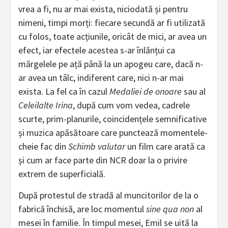
vrea a fi, nu ar mai exista, niciodată și pentru
nimeni, timpi morți: fiecare secundă ar fi utilizată
cu folos, toate acțiunile, oricât de mici, ar avea un
efect, iar efectele acestea s-ar înlănțui ca
mărgelele pe ață până la un apogeu care, dacă n-
ar avea un tâlc, indiferent care, nici n-ar mai
exista. La fel ca în cazul
Medaliei de onoare
sau al
Celeilalte Irina
, după cum vom vedea, cadrele
scurte, prim-planurile, coincidențele semnificative
și muzica apăsătoare care punctează momentele-
cheie fac din
Schimb valutar
un film care arată ca
și cum ar face parte din NCR doar la o privire
extrem de superficială.
După protestul de stradă al muncitorilor de la o
fabrică închisă, are loc momentul
sine qua non
al
mesei în familie. În timpul mesei, Emil se uită la