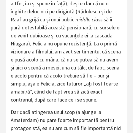
altfel, i-o și spune în față), deși e clar că nu o
înghite deloc nici pe dirigintă (Rădulescu și de
Raaf au grijă ca și unui public
middle class
să îi
pară detestabilă această pensionară, cu sursele ei
de venit dubioase și cu vacanțele ei la cascada
Niagara), Felicia nu opune rezistență. La o primă
vizionare a filmului, am avut sentimentul că scena
e pusă acolo cu mâna, că nu se putea să nu avem
și aici o scenă a mesei, una cu tâlc; de fapt, scena
e acolo pentru că acolo trebuie să fie – pur și
simplu, așa e Felicia, zice tuturor „ați fost foarte
amabil/ă”, când de fapt vrea să zică exact
contrariul, după care face ce i se spune.
Dar dacă atingerea unui scop (a ajunge la
Amsterdam) nu pare foarte importantă pentru
protagonistă, ea nu are cum să fie importantă nici