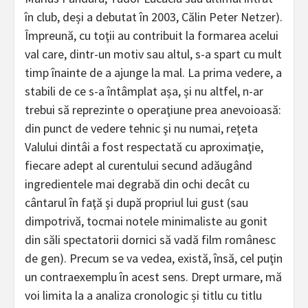
în club, deși a debutat în 2003, Călin Peter Netzer).
Împreună, cu toţii au contribuit la formarea acelui
val care, dintr-un motiv sau altul, s-a spart cu mult
timp înainte de a ajunge la mal. La prima vedere, a
stabili de ce s-a întâmplat așa, și nu altfel, n-ar
trebui să reprezinte o operaţiune prea anevoioasă:
din punct de vedere tehnic şi nu numai, reţeta
Valului dintâi a fost respectată cu aproximaţie,
fiecare adept al curentului secund adăugând
ingredientele mai degrabă din ochi decât cu
cântarul în faţă şi după propriul lui gust (sau
dimpotrivă, tocmai notele minimaliste au gonit
din săli spectatorii dornici să vadă film românesc
de gen). Precum se va vedea, există, însă, cel puţin
un contraexemplu în acest sens. Drept urmare, mă
voi limita la a analiza cronologic și titlu cu titlu