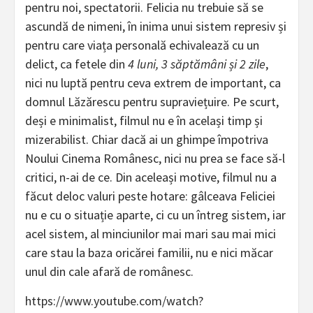
pentru noi, spectatorii. Felicia nu trebuie să se
ascundă de nimeni, în inima unui sistem represiv și
pentru care viața personală echivalează cu un
delict, ca fetele din
4 luni, 3 săptămâni și 2 zile
,
nici nu luptă pentru ceva extrem de important, ca
domnul Lăzărescu pentru supraviețuire. Pe scurt,
deși e minimalist, filmul nu e în același timp și
mizerabilist. Chiar dacă ai un ghimpe împotriva
Noului Cinema Românesc, nici nu prea se face să-l
critici, n-ai de ce. Din aceleași motive, filmul nu a
făcut deloc valuri peste hotare: gâlceava Feliciei
nu e cu o situație aparte, ci cu un întreg sistem, iar
acel sistem, al minciunilor mai mari sau mai mici
care stau la baza oricărei familii, nu e nici măcar
unul din cale afară de românesc.
https://www.youtube.com/watch?