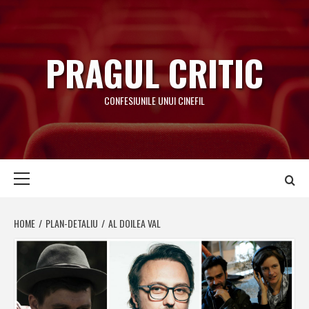
Skip
to
content
PRAGUL CRITIC
CONFESIUNILE UNUI CINEFIL
Primary
Menu
HOME
PLAN-DETALIU
AL DOILEA VAL