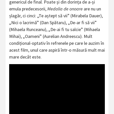
genericul de final. Poate și din dorința de a-și
emula predecesorii,
Medalia de onoare
are nu un
șlagăr, ci cinci: „Te aștept să vii” (Mirabela Dauer),
„Nici o lacrimă” (Dan Spătaru), „De-ar fi să vii”
(Mihaela Runceanu), „De-ai fi tu salcie” (Mihaela
Mihai), „Oameni” (Aurelian Andreescu). Mult
condițional-optativ în refrenele pe care le auzim în
acest film, unul care aspiră într-o măsură mult mai
mare decât este.