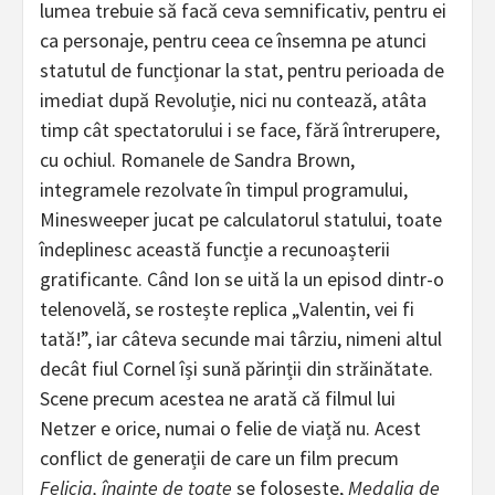
lumea trebuie să facă ceva semnificativ, pentru ei
ca personaje, pentru ceea ce însemna pe atunci
statutul de funcționar la stat, pentru perioada de
imediat după Revoluție, nici nu contează, atâta
timp cât spectatorului i se face, fără întrerupere,
cu ochiul. Romanele de Sandra Brown,
integramele rezolvate în timpul programului,
Minesweeper jucat pe calculatorul statului, toate
îndeplinesc această funcție a recunoașterii
gratificante. Când Ion se uită la un episod dintr-o
telenovelă, se rostește replica „Valentin, vei fi
tată!”, iar câteva secunde mai târziu, nimeni altul
decât fiul Cornel își sună părinții din străinătate.
Scene precum acestea ne arată că filmul lui
Netzer e orice, numai o felie de viață nu. Acest
conflict de generații de care un film precum
Felicia, înainte de toate
se folosește,
Medalia de