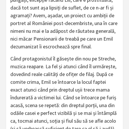
dacă tot sunt așa lipsiți de suflet, de ce n-ar fi și
agramați? Avem, așadar, un proiect cu ambiții de
portret al României post-decembriste, una în care
nimeni nu mai e la adăpost de răutatea generală,
nici măcar Pensionarii de treabă pe care un Emil
dezumanizat îi escrochează spre final.
Când protagonistul îl găsește din nou pe Streche,
muzica reapare. La fel și atunci când îl urmărește,
dovedind reale calități de ofițer de filaj. După ce
comite crima, Emil se întoarce la locul faptei
exact atunci când prin dreptul ușii trece mama
îndurerată a victimei lui. Când se întoarce pe furiș
acasă, scena se repetă: din dreptul porții, una din
odăile casei e perfect vizibilă și se mai și întâmplă
ca, tocmai atunci, soția și fiul său să se afle acolo
(și să vorbească suficient de tare ca el să-i audă).