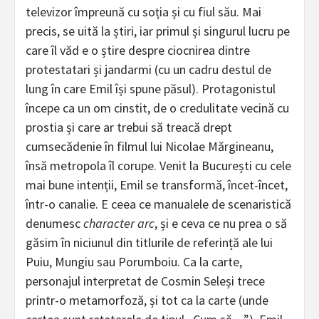
televizor împreună cu soția și cu fiul său. Mai
precis, se uită la știri, iar primul și singurul lucru pe
care îl văd e o știre despre ciocnirea dintre
protestatari și jandarmi (cu un cadru destul de
lung în care Emil își spune păsul). Protagonistul
începe ca un om cinstit, de o credulitate vecină cu
prostia și care ar trebui să treacă drept
cumsecădenie în filmul lui Nicolae Mărgineanu,
însă metropola îl corupe. Venit la București cu cele
mai bune intenții, Emil se transformă, încet-încet,
într-o canalie. E ceea ce manualele de scenaristică
denumesc
character arc
, și e ceva ce nu prea o să
găsim în niciunul din titlurile de referință ale lui
Puiu, Mungiu sau Porumboiu. Ca la carte,
personajul interpretat de Cosmin Seleși trece
printr-o metamorfoză, și tot ca la carte (unde