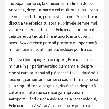
îndoapă mama ei, la emisiunea matinală de pe
Antena 1, drept urmare e cel mult ora 11:00, ceea
ce noi, spectatorii, putem ști sau nu. Prevestite în
discuția telefonică cu sora ei, primele semne mai
vizibile de nervozitate ale Feliciei apar în timpul
călătoriei cu taxiul. Până atunci (dar și după),
acest
ticking clock
pare să prezinte o importanță
minoră pentru toată lumea, inclusiv pentru ea.
Chiar și când ajunge la aeroport, Felicia pierde
minute în șir parlamentând cu mama ei despre
cine și cum ar trebui să plătească taxiul, dacă să-i
lase un geamantan mamei ei sau ar fi mai bine să-
și ia singură toate bagajele, dacă să se despartă
câteva minute sau să meargă împreună în
aeroport. Când devine evident că a ratat avionul,
Felicia încearcă să facă tot ce poate pentru a