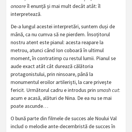
onoare
îl enunță și mai mult decât atât: îl
interpretează.
De-a lungul acestei interpretări, suntem duși de
mână, ca nu cumva să ne pierdem. Însoțitorul
nostru atent este pianul: acesta reapare la
metrou, atunci când Ion coboară în ultimul
moment, în contratimp cu restul lumii. Pianul se
aude exact atât cât durează călătoria
protagonistului, prin ninsoare, până la
monumentul eroilor artileriști, la care privește
fericit. Următorul cadru e introdus prin
smash cut
:
acum e acasă, alături de Nina. De ea nu se mai
poate ascunde…
O bună parte din filmele de succes ale Noului Val
includ o melodie ante-decembristă de succes în