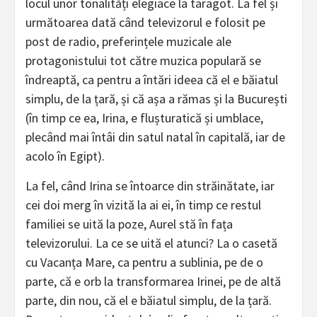
locul unor tonalități elegiace la taragot. La fel și
următoarea dată când televizorul e folosit pe
post de radio, preferințele muzicale ale
protagonistului tot către muzica populară se
îndreaptă, ca pentru a întări ideea că el e băiatul
simplu, de la țară, și că așa a rămas și la București
(în timp ce ea, Irina, e flușturatică și umblace,
plecând mai întâi din satul natal în capitală, iar de
acolo în Egipt).
La fel, când Irina se întoarce din străinătate, iar
cei doi merg în vizită la ai ei, în timp ce restul
familiei se uită la poze, Aurel stă în fața
televizorului. La ce se uită el atunci? La o casetă
cu Vacanța Mare, ca pentru a sublinia, pe de o
parte, că e orb la transformarea Irinei, pe de altă
parte, din nou, că el e băiatul simplu, de la țară.