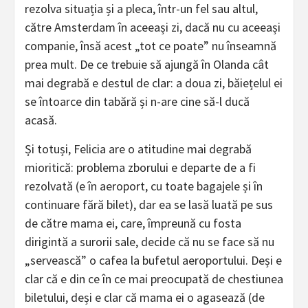
rezolva situația și a pleca, într-un fel sau altul,
către Amsterdam în aceeași zi, dacă nu cu aceeași
companie, însă acest „tot ce poate” nu înseamnă
prea mult. De ce trebuie să ajungă în Olanda cât
mai degrabă e destul de clar: a doua zi, băiețelul ei
se întoarce din tabără și n-are cine să-l ducă
acasă.
Și totuși, Felicia are o atitudine mai degrabă
mioritică: problema zborului e departe de a fi
rezolvată (e în aeroport, cu toate bagajele și în
continuare fără bilet), dar ea se lasă luată pe sus
de către mama ei, care, împreună cu fosta
dirigintă a surorii sale, decide că nu se face să nu
„servească” o cafea la bufetul aeroportului. Deși e
clar că e din ce în ce mai preocupată de chestiunea
biletului, deși e clar că mama ei o agasează (de