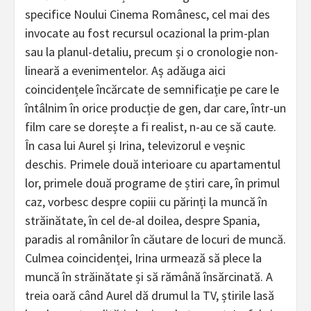
specifice Noului Cinema Românesc, cel mai des
invocate au fost recursul ocazional la prim-plan
sau la planul-detaliu, precum și o cronologie non-
lineară a evenimentelor. Aș adăuga aici
coincidențele încărcate de semnificație pe care le
întâlnim în orice producție de gen, dar care, într-un
film care se dorește a fi realist, n-au ce să caute.
În casa lui Aurel și Irina, televizorul e veșnic
deschis. Primele două interioare cu apartamentul
lor, primele două programe de știri care, în primul
caz, vorbesc despre copiii cu părinți la muncă în
străinătate, în cel de-al doilea, despre Spania,
paradis al românilor în căutare de locuri de muncă.
Culmea coincidenței, Irina urmează să plece la
muncă în străinătate și să rămână însărcinată. A
treia oară când Aurel dă drumul la TV, știrile lasă