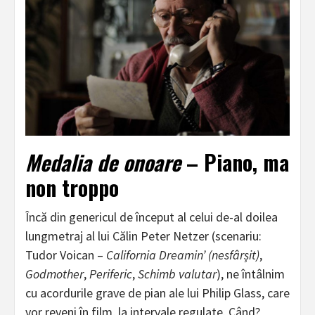
Medalia de onoare
– Piano, ma
non troppo
Încă din genericul de început al celui de-al doilea
lungmetraj al lui Călin Peter Netzer (scenariu:
Tudor Voican –
California Dreamin’ (nesfârșit)
,
Godmother
,
Periferic
,
Schimb valutar
), ne întâlnim
cu acordurile grave de pian ale lui Philip Glass, care
vor reveni în film, la intervale regulate. Când?