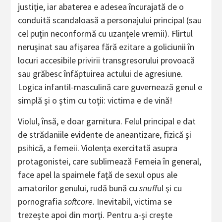
justiţie, iar abaterea e adesea încurajată de o
conduită scandaloasă a personajului principal (sau
cel puţin neconformă cu uzanţele vremii). Flirtul
neruşinat sau afişarea fără ezitare a goliciunii în
locuri accesibile privirii transgresorului provoacă
sau grăbesc înfăptuirea actului de agresiune.
Logica infantil-masculină care guvernează genul e
simplă şi o ştim cu toţii: victima e de vină!
Violul, însă, e doar garnitura. Felul principal e dat
de strădaniile evidente de aneantizare, fizică şi
psihică, a femeii. Violenţa exercitată asupra
protagonistei, care sublimează Femeia în general,
face apel la spaimele faţă de sexul opus ale
amatorilor genului, rudă bună cu
snuff
ul şi cu
pornografia
softcore
. Inevitabil, victima se
trezeşte apoi din morţi. Pentru a-şi creşte