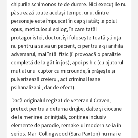
chipurile schimonosite de durere. Nici execuţiile nu
păstrează toate acelaşi tempo: unul dintre
personaje este împuşcat în cap şi atât; la polul
opus, meticulosul epilog, în care tatăl
protagonistei, doctor, îşi foloseşte toată ştiinţa
nu pentru a salva un pacient, ci pentru a-şi anihila
adversarul, mai întâi fizic (îi provoacă o paralizie
completă de la gât în jos), apoi psihic (cu ajutorul
mut al unui cuptor cu microunde, îi prăjeşte şi
pulverizează creierul, act criminal lesne
psihanalizabil, dar de efect).
Dacă originalul regizat de veteranul Craven,
pretext pentru a deturna drujbe, dalte şi ciocane
de la menirea lor iniţială, conţinea inclusiv
elemente de parodie, remake-ul modern se ia în
serios. Mari Collingwood (Sara Paxton) nu mai e