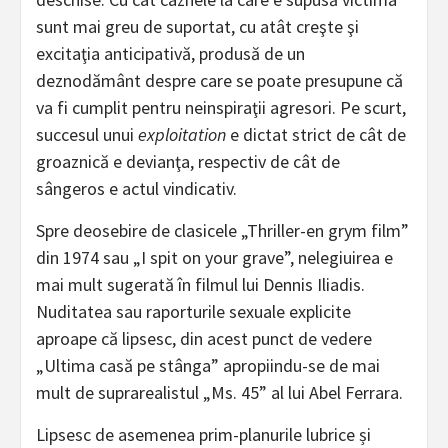
sunt mai greu de suportat, cu atât creşte şi
excitaţia anticipativă, produsă de un
deznodământ despre care se poate presupune că
va fi cumplit pentru neinspiraţii agresori. Pe scurt,
succesul unui
exploitation
e dictat strict de cât de
groaznică e devianţa, respectiv de cât de
sângeros e actul vindicativ.
Spre deosebire de clasicele „Thriller-en grym film”
din 1974 sau „I spit on your grave”, nelegiuirea e
mai mult sugerată în filmul lui Dennis Iliadis.
Nuditatea sau raporturile sexuale explicite
aproape că lipsesc, din acest punct de vedere
„Ultima casă pe stânga” apropiindu-se de mai
mult de suprarealistul „Ms. 45” al lui Abel Ferrara.
Lipsesc de asemenea prim-planurile lubrice și