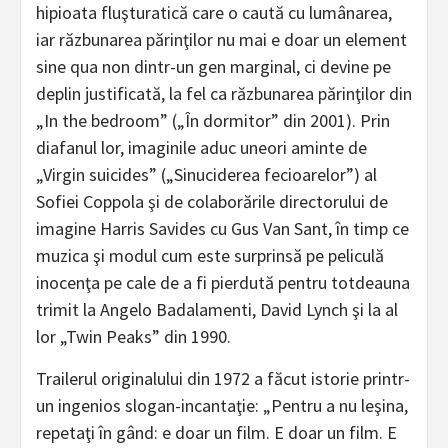
hipioata fluşturatică care o caută cu lumânarea,
iar răzbunarea părinţilor nu mai e doar un element
sine qua non dintr-un gen marginal, ci devine pe
deplin justificată, la fel ca răzbunarea părinţilor din
„In the bedroom” („În dormitor” din 2001). Prin
diafanul lor, imaginile aduc uneori aminte de
„Virgin suicides” („Sinuciderea fecioarelor”) al
Sofiei Coppola şi de colaborările directorului de
imagine Harris Savides cu Gus Van Sant, în timp ce
muzica şi modul cum este surprinsă pe peliculă
inocenţa pe cale de a fi pierdută pentru totdeauna
trimit la Angelo Badalamenti, David Lynch şi la al
lor „Twin Peaks” din 1990.
Trailerul originalului din 1972 a făcut istorie printr-
un ingenios slogan-incantaţie: „Pentru a nu leşina,
repetaţi în gând: e doar un film. E doar un film. E