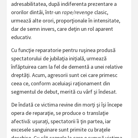
adresabilitatea, după indiferenta prezentare a
ororilor dintâi, într-un
rape/revenge
clasic,
urmează alte orori, proporţionale în intensitate,
dar de semn invers, care deţin un rol aparent
educativ.
Cu funcţie reparatorie pentru ruşinea produsă
spectatorului de jubilaţia iniţială, urmează
înfăptuirea cam la fel de dementă a unei relative
dreptăţi. Acum, agresorii sunt cei care primesc
ceea ce, conform aceluiaşi raţionament din
segmentul de debut, merită cu vârf şi îndesat.
De îndată ce victima revine din morţi şi îşi începe
opera de reparaţie, se produce o translaţie
afectivă: ușurați, spectatorii îi ţin partea, iar
excesele sanguinare sunt primite cu braţele
deschise. Cu cât caznele la care e supusă victima