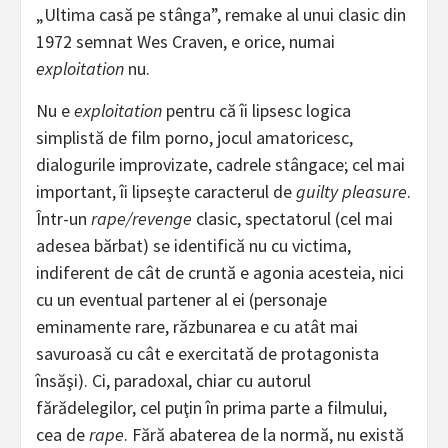
„Ultima casă pe stânga”, remake al unui clasic din
1972 semnat Wes Craven, e orice, numai
exploitation
nu.
Nu e
exploitation
pentru că îi lipsesc logica
simplistă de film porno, jocul amatoricesc,
dialogurile improvizate, cadrele stângace; cel mai
important, îi lipseşte caracterul de
guilty pleasure
.
Într-un
rape/revenge
clasic, spectatorul (cel mai
adesea bărbat) se identifică nu cu victima,
indiferent de cât de cruntă e agonia acesteia, nici
cu un eventual partener al ei (personaje
eminamente rare, răzbunarea e cu atât mai
savuroasă cu cât e exercitată de protagonista
însăşi). Ci, paradoxal, chiar cu autorul
fărădelegilor, cel puţin în prima parte a filmului,
cea de
rape
. Fără abaterea de la normă, nu există