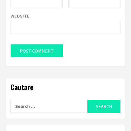
WEBSITE
Cautare
Search
for: