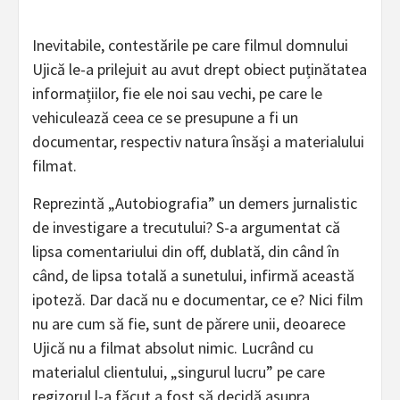
Inevitabile, contestările pe care filmul domnului
Ujică le-a prilejuit au avut drept obiect puținătatea
informațiilor, fie ele noi sau vechi, pe care le
vehiculează ceea ce se presupune a fi un
documentar, respectiv natura însăși a materialului
filmat.
Reprezintă „Autobiografia” un demers jurnalistic
de investigare a trecutului? S-a argumentat că
lipsa comentariului din off, dublată, din când în
când, de lipsa totală a sunetului, infirmă această
ipoteză. Dar dacă nu e documentar, ce e? Nici film
nu are cum să fie, sunt de părere unii, deoarece
Ujică nu a filmat absolut nimic. Lucrând cu
materialul clientului, „singurul lucru” pe care
regizorul l-a făcut a fost să decidă asupra