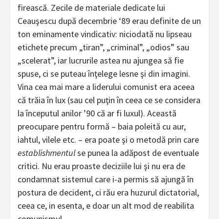
firească. Zecile de materiale dedicate lui
Ceauşescu după decembrie ‘89 erau definite de un
ton eminamente vindicativ: niciodată nu lipseau
etichete precum „tiran”, „criminal”, „odios” sau
„scelerat”, iar lucrurile astea nu ajungea să fie
spuse, ci se puteau înţelege lesne şi din imagini.
Vina cea mai mare a liderului comunist era aceea
că trăia în lux (sau cel puţin în ceea ce se considera
la începutul anilor ’90 că ar fi luxul). Această
preocupare pentru formă – baia poleită cu aur,
iahtul, vilele etc. – era poate şi o metodă prin care
establishmentul
se punea la adăpost de eventuale
critici. Nu erau proaste deciziile lui şi nu era de
condamnat sistemul care i-a permis să ajungă în
postura de decident, ci rău era huzurul dictatorial,
ceea ce, in esenta, e doar un alt mod de reabilita
comunismul.