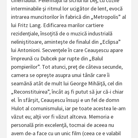
cinemaului. Pelerinajul la sicriul lui Dej, cu cozile
interminabile şi ritmul lor ucigător de lent, evocă
intrarea muncitorilor în fabrică din „Metropolis” al
lui Fritz Lang. Edificarea marilor cartiere
rezidenţiale, însoţită de o muzică industrială
neliniştitoare, aminteşte de finalul din „Eclipsa”
lui Antonioni. Secvenţele în care Ceauşescu apare
împreună cu Dubcek par rupte din „Balul
pompierilor”. Tot atunci, preţ de câteva secunde,
camera se opreşte asupra unui tânăr care îi
seamănă atât de mult lui George Mihăiţă, cel din
„Reconstituirea”, încât aş fi putut să jur că-i chiar
el. În sfârşit, Ceauşescu însuşi e un fel de domn
Hulot al comunismului, iar pe toate acestea le-am
văzut eu; alţii vor fi văzut altceva. Memoria e
personală prin excelenţă, tocmai de aceea nu
avem de-a face cu un unic film (ceea ce e valabil