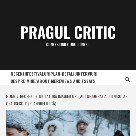
Skip
to
content
PRAGUL CRITIC
CONFESIUNILE UNUI CINEFIL
RECENZII
FESTIVALURI
PLAN-DETALIU
INTERVIURI
DESPRE MINE/ABOUT ME
REVIEWS AND ESSAYS
HOME
RECENZII
DICTATURA IMAGINILOR: „AUTOBIOGRAFIA LUI NICOLAE
CEAUȘESCU” (R. ANDREI UJICĂ)