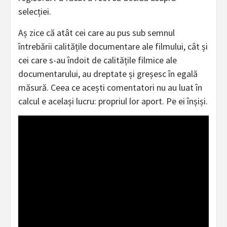
selecției.
Aș zice că atât cei care au pus sub semnul
întrebării calitățile documentare ale filmului, cât și
cei care s-au îndoit de calitățile filmice ale
documentarului, au dreptate și greșesc în egală
măsură. Ceea ce acești comentatori nu au luat în
calcul e același lucru: propriul lor aport. Pe ei înșiși.