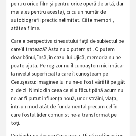
pentru orice film şi pentru orice operă de artă, dar
mai ales pentru acesta), ci cu un număr de
autobiografii practic nelimitat. Câte memorii,
atâtea filme.
Care e perspectiva cineastului faţă de subiectul pe
care îl tratează? Asta nu o putem şti. O putem
doar bănui, însă, în cazul lui Ujică, memoria nu ne
poate ajuta. Pe regizor nu îl cunoaştem nici măcar
la nivelul superficial la care îl cunoşteam pe
Ceauşescu: imaginea lui nu ne-a fost vârâtă pe gât
zi de zi. Nimic din ceea ce el a făcut până acum nu
ne-ar fi putut influenţa nouă, unor străini, viaţa,
într-un mod atât de fundamental precum cel în
care fostul lider comunist ne-a transformat pe
toţi.
Vorbindu-ne despre Ceauşescu, Ujică e el însuşi un