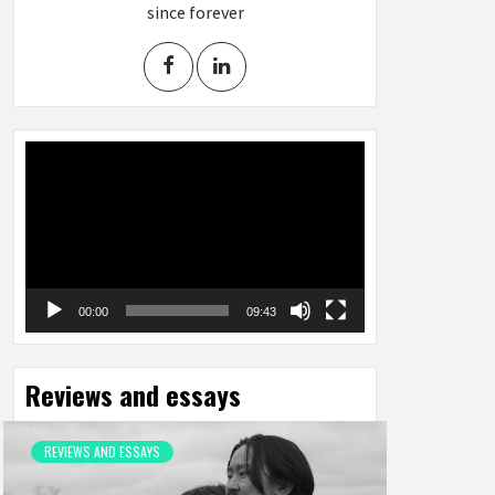
since forever
Video
Player
00:00
09:43
Reviews and essays
REVIEWS AND ESSAYS