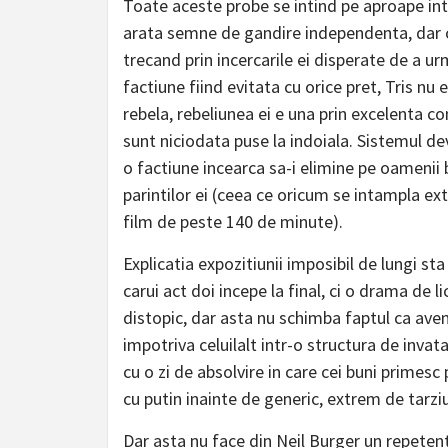
Toate aceste probe se intind pe aproape intr
arata semne de gandire independenta, dar cu 
trecand prin incercarile ei disperate de a u
factiune fiind evitata cu orice pret, Tris n
rebela, rebeliunea ei e una prin excelenta c
sunt niciodata puse la indoiala. Sistemul d
o factiune incearca sa-i elimine pe oamenii b
parintilor ei (ceea ce oricum se intampla ex
film de peste 140 de minute).
Explicatia expozitiunii imposibil de lungi sta 
carui act doi incepe la final, ci o drama de l
distopic, dar asta nu schimba faptul ca ave
impotriva celuilalt intr-o structura de inva
cu o zi de absolvire in care cei buni primesc p
cu putin inainte de generic, extrem de tarzi
Dar asta nu face din Neil Burger un repetent.