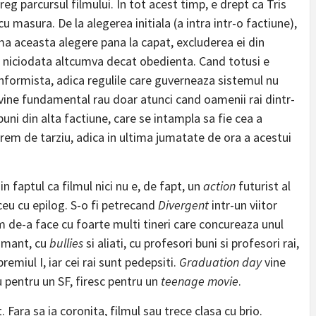
eg parcursul filmului. In tot acest timp, e drept ca Tris
masura. De la alegerea initiala (a intra intr-o factiune),
rma aceasta alegere pana la capat, excluderea ei din
u e niciodata altcumva decat obedienta. Cand totusi e
onformista, adica regulile care guverneaza sistemul nu
evine fundamental rau doar atunci cand oamenii rai dintr-
uni din alta factiune, care se intampla sa fie cea a
trem de tarziu, adica in ultima jumatate de ora a acestui
in faptul ca filmul nici nu e, de fapt, un
action
futurist al
iceu cu epilog. S-o fi petrecand
Divergent
intr-un viitor
m de-a face cu foarte multi tineri care concureaza unul
tamant, cu
bullies
si aliati, cu profesori buni si profesori rai,
remiul I, iar cei rai sunt pedepsiti.
Graduation day
vine
u pentru un SF, firesc pentru un
teenage movie
.
 Fara sa ia coronita, filmul sau trece clasa cu brio.