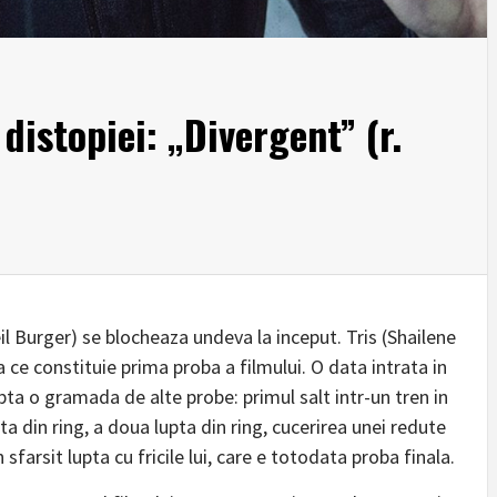
distopiei: „Divergent” (r.
eil Burger) se blocheaza undeva la inceput. Tris (Shailene
 ce constituie prima proba a filmului. O data intrata in
pta o gramada de alte probe: primul salt intr-un tren in
ta din ring, a doua lupta din ring, cucerirea unei redute
in sfarsit lupta cu fricile lui, care e totodata proba finala.