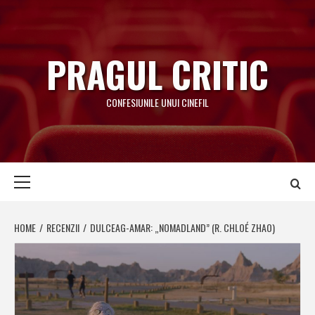
Skip
to
content
PRAGUL CRITIC
CONFESIUNILE UNUI CINEFIL
Primary
Menu
HOME
RECENZII
DULCEAG-AMAR: „NOMADLAND” (R. CHLOÉ ZHAO)