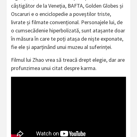
câștigător de la Veneția, BAFTA, Golden Globes și
Oscaruri e o enciclopedie a poveștilor triste,
livrate și filmate convențional. Personajele lui, de
o cumsecădenie hiperbolizată, sunt atașante doar
în măsura în care te poți atașa de niște exponate,
fie ele și aparținând unui muzeu al suferinței.
Filmul lui Zhao vrea să treacă drept elegie, dar are
profunzimea unui citat despre karma.