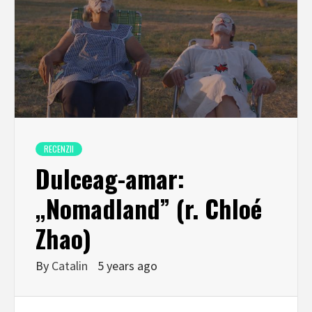
RECENZII
Dulceag-amar:
„Nomadland” (r. Chloé
Zhao)
By
Catalin
5 years ago