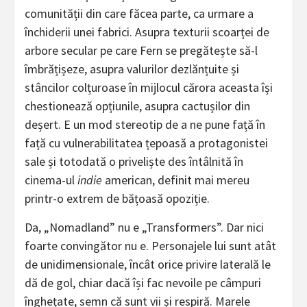
comunității din care făcea parte, ca urmare a
închiderii unei fabrici. Asupra texturii scoarței de
arbore secular pe care Fern se pregătește să-l
îmbrățișeze, asupra valurilor dezlănțuite și
stâncilor colțuroase în mijlocul cărora aceasta își
chestionează opțiunile, asupra cactușilor din
deșert. E un mod stereotip de a ne pune față în
față cu vulnerabilitatea țepoasă a protagonistei
sale și totodată o priveliște des întâlnită în
cinema-ul
indie
american, definit mai mereu
printr-o extrem de bățoasă opoziție.
Da, „Nomadland” nu e „Transformers”. Dar nici
foarte convingător nu e. Personajele lui sunt atât
de unidimensionale, încât orice privire laterală le
dă de gol, chiar dacă își fac nevoile pe câmpuri
înghețate, semn că sunt vii și respiră. Marele