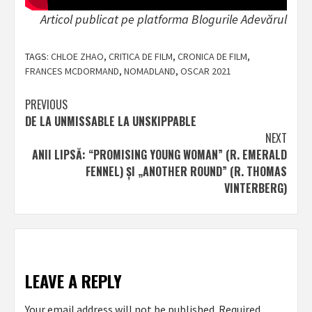
Articol publicat pe platforma Blogurile Adevărul
TAGS:
CHLOE ZHAO
,
CRITICA DE FILM
,
CRONICA DE FILM
,
FRANCES MCDORMAND
,
NOMADLAND
,
OSCAR 2021
Post
PREVIOUS
DE LA UNMISSABLE LA UNSKIPPABLE
navigation
NEXT
ANII LIPSĂ: “PROMISING YOUNG WOMAN” (R. EMERALD
FENNEL) ȘI „ANOTHER ROUND” (R. THOMAS
VINTERBERG)
LEAVE A REPLY
Your email address will not be published.
Required