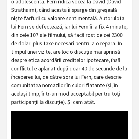
o adolescentă. Fern ridică vocea la David (David
Strathairn), când acesta îi sparge din greșeală
niște farfurii cu valoare sentimentală. Autorulota
lui Fern se defectează, iar lui Fern îi ia fix 4 minute,
din cele 107 ale filmului, să facă rost de cei 2300
de dolari plus taxe necesari pentru a o repara. În
timpul unei vizite, are loc o discuție mai aprinsă
despre etica acordării creditelor ipotecare, însă
conflictul e aplanat după doar 40 de secunde de la
începerea lui, de către sora lui Fern, care descrie
comunitatea nomazilor în culori flatante (și, în
același timp, într-un mod acceptabil pentru toți
participanții la discuție). Și cam atât.