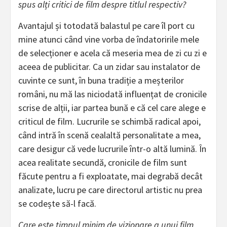
spus alți critici de film despre titlul respectiv?
Avantajul și totodată balastul pe care îl port cu
mine atunci când vine vorba de îndatoririle mele
de selecționer e acela că meseria mea de zi cu zi e
aceea de publicitar. Ca un zidar sau instalator de
cuvinte ce sunt, în buna tradiție a meșterilor
români, nu mă las niciodată influențat de cronicile
scrise de alții, iar partea bună e că cel care alege e
criticul de film. Lucrurile se schimbă radical apoi,
când intră în scenă cealaltă personalitate a mea,
care desigur că vede lucrurile într-o altă lumină. În
acea realitate secundă, cronicile de film sunt
făcute pentru a fi exploatate, mai degrabă decât
analizate, lucru pe care directorul artistic nu prea
se codește să-l facă.
Care este timpul minim de vizionare a unui film