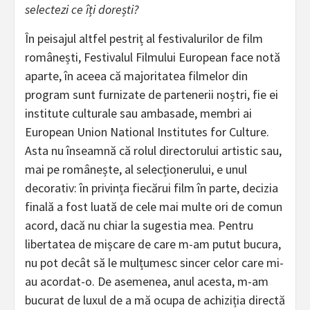
selectezi ce îți dorești?
În peisajul altfel pestriț al festivalurilor de film
românești, Festivalul Filmului European face notă
aparte, în aceea că majoritatea filmelor din
program sunt furnizate de partenerii noștri, fie ei
institute culturale sau ambasade, membri ai
European Union National Institutes for Culture.
Asta nu înseamnă că rolul directorului artistic sau,
mai pe românește, al selecționerului, e unul
decorativ: în privința fiecărui film în parte, decizia
finală a fost luată de cele mai multe ori de comun
acord, dacă nu chiar la sugestia mea. Pentru
libertatea de mișcare de care m-am putut bucura,
nu pot decât să le mulțumesc sincer celor care mi-
au acordat-o. De asemenea, anul acesta, m-am
bucurat de luxul de a mă ocupa de achiziția directă