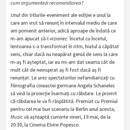
cum argumentezi recomandarea?
Unul din titlurile-eveniment ale ediției e unul la
care am vrut să renunț în intervalul mediu de care
am pomenit anterior, adică aproape de îndată ce
m-am apucat să-l vizionez. Încetul cu încetul,
lentoarea s-a transformat în ritm, hiatul a căpătat
sens, chiar dacă nu neapărat genul de sens la care
m-aș fi așteptat, iar eu mi-am dat seama cât de
mult cât de neinspirat aș fi fost dacă aș fi
renunțat. Le urez spectatorilor nefamiliarizați cu
filmografia cineastei germane Angela Schanelec
să vină la proiecție înarmați cu răbdare. Le promit
că răbdarea le va fi răsplătită. Premiat cu Premiul
pentru cel mai bun scenariu la Berlin anul acesta,
Music
vă așteaptă cuminte vineri, 19 mai, de la
20:30, la Cinema Elvire Popesco.