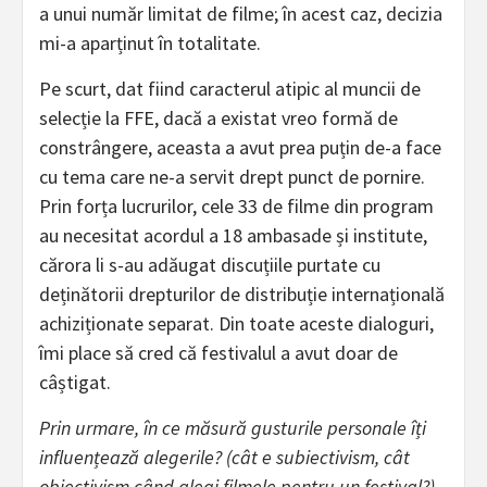
a unui număr limitat de filme; în acest caz, decizia
mi-a aparținut în totalitate.
Pe scurt, dat fiind caracterul atipic al muncii de
selecție la FFE, dacă a existat vreo formă de
constrângere, aceasta a avut prea puțin de-a face
cu tema care ne-a servit drept punct de pornire.
Prin forța lucrurilor, cele 33 de filme din program
au necesitat acordul a 18 ambasade și institute,
cărora li s-au adăugat discuțiile purtate cu
deținătorii drepturilor de distribuție internațională
achiziționate separat. Din toate aceste dialoguri,
îmi place să cred că festivalul a avut doar de
câștigat.
Prin urmare, în ce măsură gusturile personale îți
influențează alegerile? (cât e subiectivism, cât
obiectivism când alegi filmele pentru un festival?)