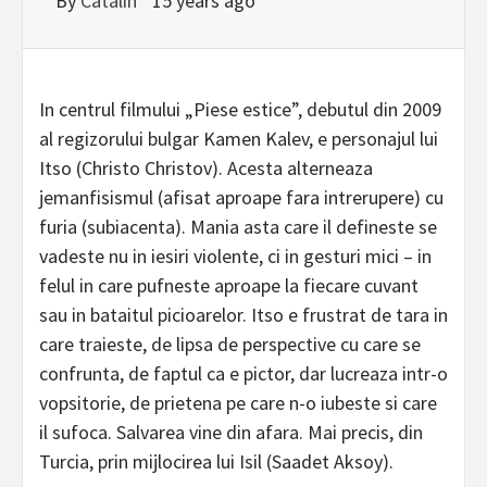
By
Catalin
15 years ago
In centrul filmului „Piese estice”, debutul din 2009
al regizorului bulgar Kamen Kalev, e personajul lui
Itso (Christo Christov). Acesta alterneaza
jemanfisismul (afisat aproape fara intrerupere) cu
furia (subiacenta). Mania asta care il defineste se
vadeste nu in iesiri violente, ci in gesturi mici – in
felul in care pufneste aproape la fiecare cuvant
sau in bataitul picioarelor. Itso e frustrat de tara in
care traieste, de lipsa de perspective cu care se
confrunta, de faptul ca e pictor, dar lucreaza intr-o
vopsitorie, de prietena pe care n-o iubeste si care
il sufoca. Salvarea vine din afara. Mai precis, din
Turcia, prin mijlocirea lui Isil (Saadet Aksoy).