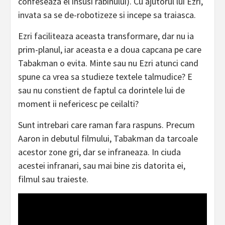
confeseaza el insusi rabinului). Cu ajutorul lui Ezri,
invata sa se de-robotizeze si incepe sa traiasca.
Ezri faciliteaza aceasta transformare, dar nu ia
prim-planul, iar aceasta e a doua capcana pe care
Tabakman o evita. Minte sau nu Ezri atunci cand
spune ca vrea sa studieze textele talmudice? E
sau nu constient de faptul ca dorintele lui de
moment ii nefericesc pe ceilalti?
Sunt intrebari care raman fara raspuns. Precum
Aaron in debutul filmului, Tabakman da tarcoale
acestor zone gri, dar se infraneaza. In ciuda
acestei infranari, sau mai bine zis datorita ei,
filmul sau traieste.