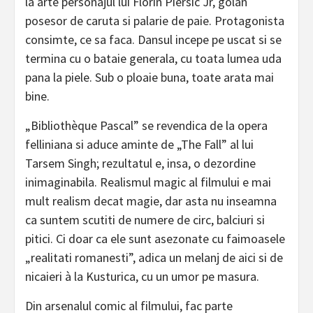
la arte personajul lui Florin Piersic Jr, golan
posesor de caruta si palarie de paie. Protagonista
consimte, ce sa faca. Dansul incepe pe uscat si se
termina cu o bataie generala, cu toata lumea uda
pana la piele. Sub o ploaie buna, toate arata mai
bine.
„Bibliothèque Pascal” se revendica de la opera
felliniana si aduce aminte de „The Fall” al lui
Tarsem Singh; rezultatul e, insa, o dezordine
inimaginabila. Realismul magic al filmului e mai
mult realism decat magie, dar asta nu inseamna
ca suntem scutiti de numere de circ, balciuri si
pitici. Ci doar ca ele sunt asezonate cu faimoasele
„realitati romanesti”, adica un melanj de aici si de
nicaieri à la Kusturica, cu un umor pe masura.
Din arsenalul comic al filmului, fac parte