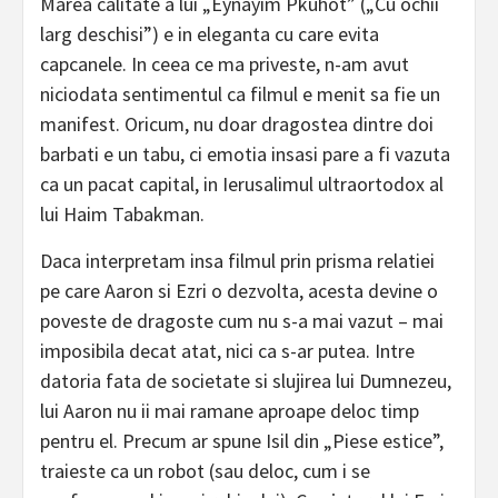
Marea calitate a lui „Eynayim Pkuhot” („Cu ochii
larg deschisi”) e in eleganta cu care evita
capcanele. In ceea ce ma priveste, n-am avut
niciodata sentimentul ca filmul e menit sa fie un
manifest. Oricum, nu doar dragostea dintre doi
barbati e un tabu, ci emotia insasi pare a fi vazuta
ca un pacat capital, in Ierusalimul ultraortodox al
lui Haim Tabakman.
Daca interpretam insa filmul prin prisma relatiei
pe care Aaron si Ezri o dezvolta, acesta devine o
poveste de dragoste cum nu s-a mai vazut – mai
imposibila decat atat, nici ca s-ar putea. Intre
datoria fata de societate si slujirea lui Dumnezeu,
lui Aaron nu ii mai ramane aproape deloc timp
pentru el. Precum ar spune Isil din „Piese estice”,
traieste ca un robot (sau deloc, cum i se