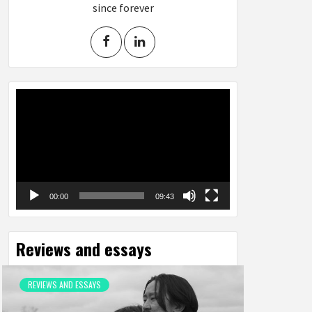
since forever
Video
Player
00:00
09:43
Reviews and essays
REVIEWS AND ESSAYS