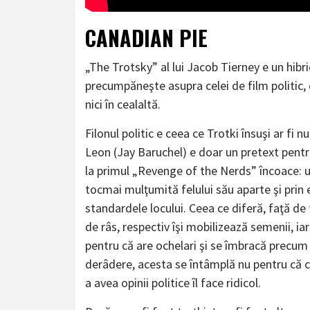
CANADIAN PIE
„The Trotsky” al lui Jacob Tierney e un hibr
precumpăneşte asupra celei de film politic, d
nici în cealaltă.
Filonul politic e ceea ce Trotki însuşi ar fi
Leon (Jay Baruchel) e doar un pretext pentru
la primul „Revenge of the Nerds” încoace: un
tocmai mulţumită felului său aparte şi prin 
standardele locului. Ceea ce diferă, faţă de 
de râs, respectiv îşi mobilizează semenii, iar
pentru că are ochelari şi se îmbracă precum u
derâdere, acesta se întâmplă nu pentru că ceil
a avea opinii politice îl face ridicol.