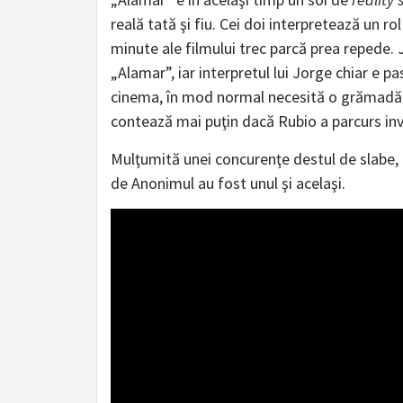
reală tată şi fiu. Cei doi interpretează un r
minute ale filmului trec parcă prea repede. J
„Alamar”, iar interpretul lui Jorge chiar e p
cinema, în mod normal necesită o grămadă
contează mai puţin dacă Rubio a parcurs inv
Mulţumită unei concurenţe destul de slabe, ce
de Anonimul au fost unul şi acelaşi.