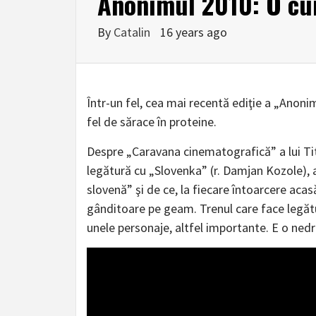
Anonimul 2010: O cur
By
Catalin
16 years ago
Într-un fel, cea mai recentă ediţie a „Anoni
fel de sărace în proteine.
Despre „Caravana cinematografică” a lui Tit
legătură cu „Slovenka” (r. Damjan Kozole), 
slovenă” şi de ce, la fiecare întoarcere acas
gânditoare pe geam. Trenul care face legătu
unele personaje, altfel importante. E o nedr