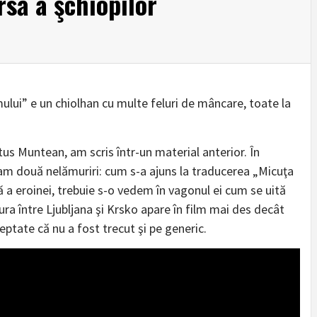
să a şchiopilor
mului” e un chiolhan cu multe feluri de mâncare, toate la
us Muntean, am scris într-un material anterior. În
am două nelămuriri: cum s-a ajuns la traducerea „Micuţa
ă a eroinei, trebuie s-o vedem în vagonul ei cum se uită
ra între Ljubljana şi Krsko apare în film mai des decât
eptate că nu a fost trecut şi pe generic.