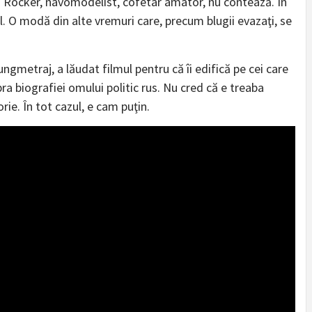
eva. Rocker, navomodelist, cofetar amator, nu contează. În
el. O modă din alte vremuri care, precum blugii evazaţi, se
ungmetraj, a lăudat filmul pentru că îi edifică pe cei care
a biografiei omului politic rus. Nu cred că e treaba
rie. În tot cazul, e cam puţin.