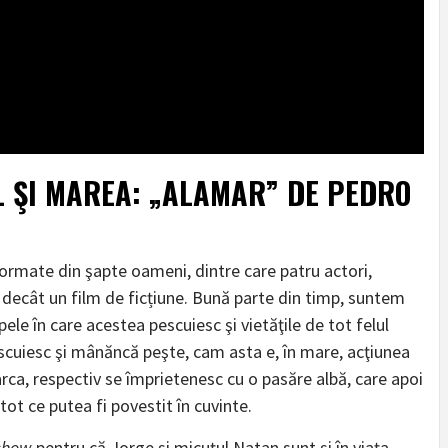
L ŞI MAREA: „ALAMAR” DE PEDRO
formate din şapte oameni, dintre care patru actori,
, decât un film de ficțiune. Bună parte din timp, suntem
pele în care acestea pescuiesc şi vietăţile de tot felul
 pescuiesc şi mânăncă peşte, cam asta e, în mare, acţiunea
arca, respectiv se împrietenesc cu o pasăre albă, care apoi
ot ce putea fi povestit în cuvinte.
 show
pentru că Jorge şi micuţul Natan sunt şi în viaţa