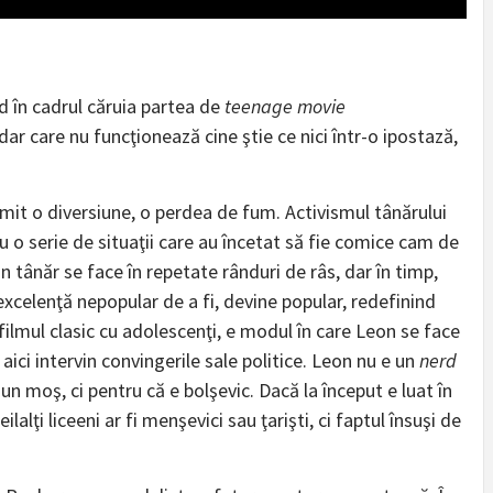
id în cadrul căruia partea de
teenage movie
ar care nu funcţionează cine ştie ce nici într-o ipostază,
 numit o diversiune, o perdea de fum. Activismul tânărului
 o serie de situaţii care au încetat să fie comice cam de
 tânăr se face în repetate rânduri de râs, dar în timp,
excelenţă nepopular de a fi, devine popular, redefinind
filmul clasic cu adolescenţi, e modul în care Leon se face
 aici intervin convingerile sale politice. Leon nu e un
nerd
n moş, ci pentru că e bolşevic. Dacă la început e luat în
alţi liceeni ar fi menşevici sau ţarişti, ci faptul însuşi de