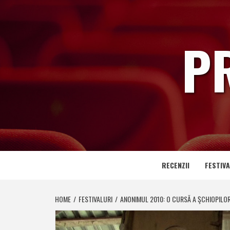
Skip
to
content
P
RECENZII
FESTIVA
HOME
FESTIVALURI
ANONIMUL 2010: O CURSĂ A ŞCHIOPILO