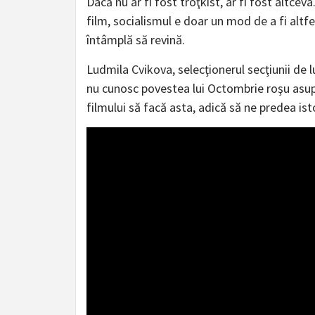
Dacă nu ar fi fost troţkist, ar fi fost altc
film, socialismul e doar un mod de a fi altf
întâmplă să revină.
Ludmila Cvikova, selecţionerul secţiunii de l
nu cunosc povestea lui Octombrie roşu asupr
filmului să facă asta, adică să ne predea isto