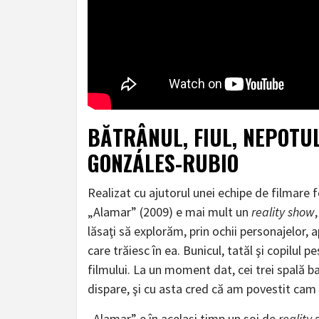
BĂTRÂNUL, FIUL, NEPOTU
GONZÁLES-RUBIO
Realizat cu ajutorul unei echipe de filmare 
„Alamar” (2009) e mai mult un
reality show
lăsaţi să explorăm, prin ochii personajelor, a
care trăiesc în ea. Bunicul, tatăl şi copilul
filmului. La un moment dat, cei trei spală b
dispare, şi cu asta cred că am povestit cam t
„Alamar” e în acelaşi timp un soi de
reality