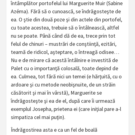
întâmplător portofelul lui Marguerite Muir (Sabine
Azéma). Fără să o cunoască, se îndrăgosteşte de
ea. O ştie din două poze şi din actele din portofel,
cu toate acestea, trebuie să o întâlnească, altfel
nu se poate. Până când dă de ea, trece prin tot
felul de chinuri – mustrări de conştiinţă, ezitări,
teamă de ridicol, aşteptare, o întreagă odisee…
Nu e de mirare că acestă întâlnire e investită de
Palet cu o importanţă colosală, toate depind de
ea. Culmea, tot fără nici un temei (e hărţuită, cu o
ardoare şi cu metode neobişnuite, de un străin
căsătorit şi mai în vârstă), Marguerite se
îndrăgosteşte şi ea de el, după care îi urmează
exemplul Josepha, prietena ei (care iniţial pare a-l
simpatiza cel mai puţin).
Îndrăgostirea asta e ca un fel de boală