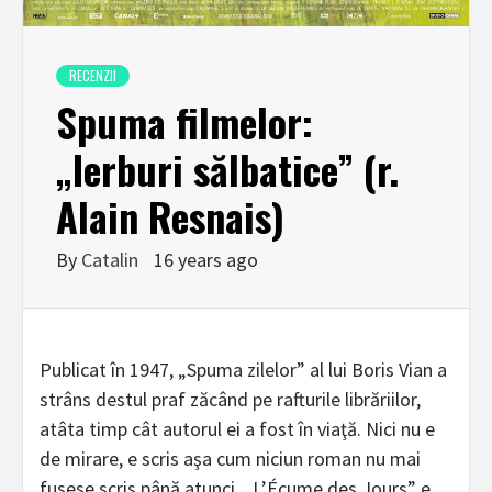
RECENZII
Spuma filmelor:
„Ierburi sălbatice” (r.
Alain Resnais)
By
Catalin
16 years ago
Publicat în 1947, „Spuma zilelor” al lui Boris Vian a
strâns destul praf zăcând pe rafturile librăriilor,
atâta timp cât autorul ei a fost în viaţă. Nici nu e
de mirare, e scris aşa cum niciun roman nu mai
fusese scris până atunci. „L’Écume des Jours” e