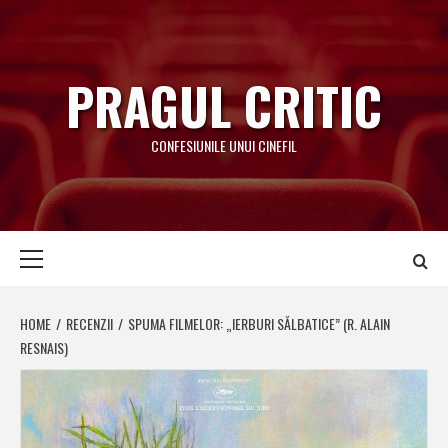
Skip
to
content
PRAGUL CRITIC
CONFESIUNILE UNUI CINEFIL
Primary
Menu
HOME
RECENZII
SPUMA FILMELOR: „IERBURI SĂLBATICE” (R. ALAIN
RESNAIS)