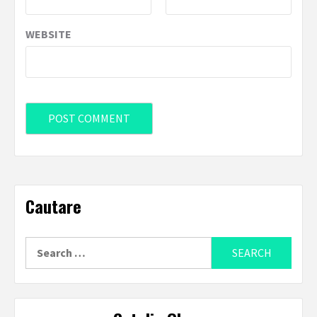
WEBSITE
Cautare
Search
for: