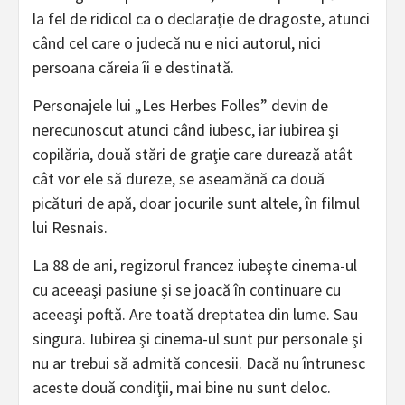
la fel de ridicol ca o declaraţie de dragoste, atunci
când cel care o judecă nu e nici autorul, nici
persoana căreia îi e destinată.
Personajele lui „Les Herbes Folles” devin de
nerecunoscut atunci când iubesc, iar iubirea şi
copilăria, două stări de graţie care durează atât
cât vor ele să dureze, se aseamănă ca două
picături de apă, doar jocurile sunt altele, în filmul
lui Resnais.
La 88 de ani, regizorul francez iubeşte cinema-ul
cu aceeaşi pasiune şi se joacă în continuare cu
aceeaşi poftă. Are toată dreptatea din lume. Sau
singura. Iubirea şi cinema-ul sunt pur personale şi
nu ar trebui să admită concesii. Dacă nu întrunesc
aceste două condiţii, mai bine nu sunt deloc.