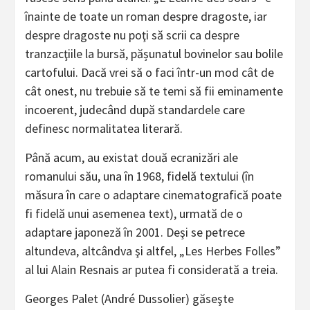
înainte de toate un roman despre dragoste, iar
despre dragoste nu poţi să scrii ca despre
tranzacţiile la bursă, pășunatul bovinelor sau bolile
cartofului. Dacă vrei să o faci într-un mod cât de
cât onest, nu trebuie să te temi să fii eminamente
incoerent, judecând după standardele care
definesc normalitatea literară.
Până acum, au existat două ecranizări ale
romanului său, una în 1968, fidelă textului (în
măsura în care o adaptare cinematografică poate
fi fidelă unui asemenea text), urmată de o
adaptare japoneză în 2001. Deşi se petrece
altundeva, altcândva şi altfel, „Les Herbes Folles”
al lui Alain Resnais ar putea fi considerată a treia.
Georges Palet (André Dussolier) găseşte