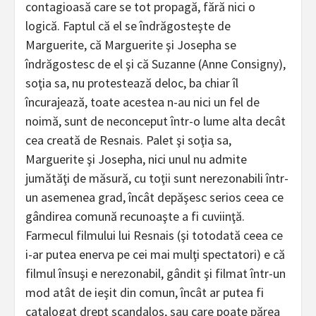
contagioasă care se tot propagă, fără nici o
logică. Faptul că el se îndrăgosteşte de
Marguerite, că Marguerite şi Josepha se
îndrăgostesc de el şi că Suzanne (Anne Consigny),
soţia sa, nu protestează deloc, ba chiar îl
încurajează, toate acestea n-au nici un fel de
noimă, sunt de neconceput într-o lume alta decât
cea creată de Resnais. Palet şi soţia sa,
Marguerite şi Josepha, nici unul nu admite
jumătăţi de măsură, cu toţii sunt nerezonabili într-
un asemenea grad, încât depăşesc serios ceea ce
gândirea comună recunoaşte a fi cuviinţă.
Farmecul filmului lui Resnais (şi totodată ceea ce
i-ar putea enerva pe cei mai mulţi spectatori) e că
filmul însuşi e nerezonabil, gândit şi filmat într-un
mod atât de ieşit din comun, încât ar putea fi
catalogat drept scandalos, sau care poate părea