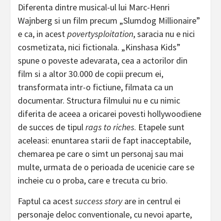
Diferenta dintre musical-ul lui Marc-Henri
Wajnberg si un film precum „Slumdog Millionaire”
e ca, in acest
povertysploitation
, saracia nu e nici
cosmetizata, nici fictionala. „Kinshasa Kids”
spune o poveste adevarata, cea a actorilor din
film si a altor 30.000 de copii precum ei,
transformata intr-o fictiune, filmata ca un
documentar. Structura filmului nu e cu nimic
diferita de aceea a oricarei povesti hollywoodiene
de succes de tipul
rags to riches
. Etapele sunt
aceleasi: enuntarea starii de fapt inacceptabile,
chemarea pe care o simt un personaj sau mai
multe, urmata de o perioada de ucenicie care se
incheie cu o proba, care e trecuta cu brio.
Faptul ca acest
success story
are in centrul ei
personaje deloc conventionale, cu nevoi aparte,