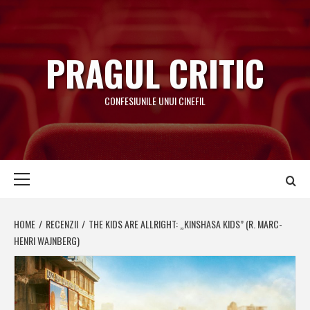
Skip
to
content
PRAGUL CRITIC
CONFESIUNILE UNUI CINEFIL
Primary
Menu
HOME
RECENZII
THE KIDS ARE ALLRIGHT: „KINSHASA KIDS” (R. MARC-
HENRI WAJNBERG)