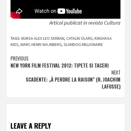
Articol publicat in revista Cultura
TAGS:
BURSA ALEX LEO SERBAN
,
CATALIN OLARU
,
KINSHASA
KIDS
,
MARC-HENRI WAJNBERG
,
SLUMDOG MILLIONAIRE
Post
PREVIOUS
NEW YORK FILM FESTIVAL 2012: TIPETE SI TACERI
navigation
NEXT
SCADENTE: „À PERDRE LA RAISON” (R. JOACHIM
LAFOSSE)
LEAVE A REPLY