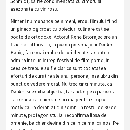
Schmidt, sa fie condimentata cu cimbru si
asezonata cu vin rosu.
Nimeni nu mananca pe nimeni, eroul filmului fiind
un ginecolog croat cu obieciuri culinare cat se
poate de ortodoxe. Actorul Rene Bitorajac are un
fizic de culturist si, in pielea personajului Danko
Babiç, face mai multe dusuri decat s-ar putea
admira intr-un intreg festival de film porno, in
ceea ce trebuie sa fie clar ca sunt tot atatea
eforturi de curatire ale unui personaj insalubru din
punct de vedere moral. Nu trec cinci minute, ca
Danko isi exhiba abjectia, facand-o pe o pacienta
sa creada ca a pierdut sarcina pentru simplul
motiv ca l-a deranjat din somn. In restul de 80 de
minute, protagonistul isi reconfirma lipsa de
omenie, ba chiar devine din ce in ce mai cainos. Pe