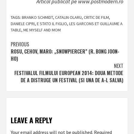
Articol publicat pe www.postmodern.ro
TAGS:
BRANKO SCHMIDT
,
CATALIN OLARU
,
CRITIC DE FILM
,
DANIELE CIPRI
,
E STATO IL FIGLIO
,
LES GARCONS ET GUILLAUME A
TABLE
,
ME MYSELF AND MOM
Post
PREVIOUS
ROSU, CEHOV, MARO: „SNOWPIERCER” (R. BONG JOON-
navigation
HO)
NEXT
FESTIVALUL FILMULUI EUROPEAN 2014: DOUA METODE
DE A DISTRUGE UN FESTIVAL (SI UNA DE A-L SALVA)
LEAVE A REPLY
Your email address will not be published.
Required