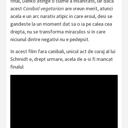
final, Danko atinge o culme a insanitatii, iar daca
acest
Canibal vegetarian
are vreun merit, atunci
acela e un arc narativ atipic in care eroul, desi se
gandeste la un moment dat sa o ia pe calea cea
drepta, nu se transforma miraculos si in care
niciunul dintre negativi nu e pedepsit.
In acest film fara canibali, unicul act de curaj al lui
Schmidt e, drept urmare, acela de a-si fi mancat
finalul.