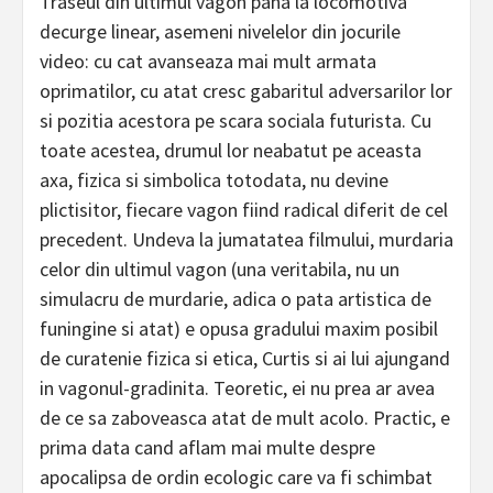
Traseul din ultimul vagon pana la locomotiva
decurge linear, asemeni nivelelor din jocurile
video: cu cat avanseaza mai mult armata
oprimatilor, cu atat cresc gabaritul adversarilor lor
si pozitia acestora pe scara sociala futurista. Cu
toate acestea, drumul lor neabatut pe aceasta
axa, fizica si simbolica totodata, nu devine
plictisitor, fiecare vagon fiind radical diferit de cel
precedent. Undeva la jumatatea filmului, murdaria
celor din ultimul vagon (una veritabila, nu un
simulacru de murdarie, adica o pata artistica de
funingine si atat) e opusa gradului maxim posibil
de curatenie fizica si etica, Curtis si ai lui ajungand
in vagonul-gradinita. Teoretic, ei nu prea ar avea
de ce sa zaboveasca atat de mult acolo. Practic, e
prima data cand aflam mai multe despre
apocalipsa de ordin ecologic care va fi schimbat