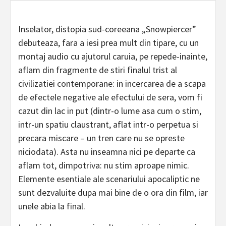
Inselator, distopia sud-coreeana „Snowpiercer”
debuteaza, fara a iesi prea mult din tipare, cu un
montaj audio cu ajutorul caruia, pe repede-inainte,
aflam din fragmente de stiri finalul trist al
civilizatiei contemporane: in incercarea de a scapa
de efectele negative ale efectului de sera, vom fi
cazut din lac in put (dintr-o lume asa cum o stim,
intr-un spatiu claustrant, aflat intr-o perpetua si
precara miscare – un tren care nu se opreste
niciodata). Asta nu inseamna nici pe departe ca
aflam tot, dimpotriva: nu stim aproape nimic.
Elemente esentiale ale scenariului apocaliptic ne
sunt dezvaluite dupa mai bine de o ora din film, iar
unele abia la final.