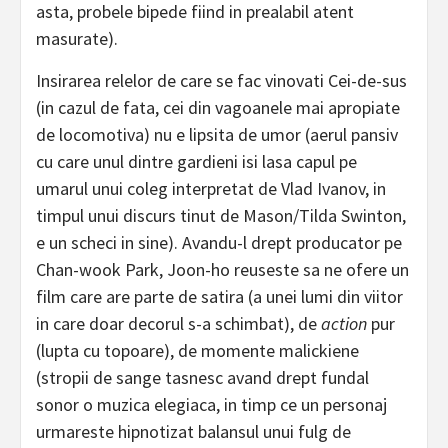
asta, probele bipede fiind in prealabil atent
masurate).
Insirarea relelor de care se fac vinovati Cei-de-sus
(in cazul de fata, cei din vagoanele mai apropiate
de locomotiva) nu e lipsita de umor (aerul pansiv
cu care unul dintre gardieni isi lasa capul pe
umarul unui coleg interpretat de Vlad Ivanov, in
timpul unui discurs tinut de Mason/Tilda Swinton,
e un scheci in sine). Avandu-l drept producator pe
Chan-wook Park, Joon-ho reuseste sa ne ofere un
film care are parte de satira (a unei lumi din viitor
in care doar decorul s-a schimbat), de
action
pur
(lupta cu topoare), de momente malickiene
(stropii de sange tasnesc avand drept fundal
sonor o muzica elegiaca, in timp ce un personaj
urmareste hipnotizat balansul unui fulg de