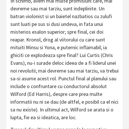
In schimb, avem mai multe promisiuni care, mai
devreme sau mai tarziu, sunt indeplinite. Un
batran violonist si un baietel nazbatios cu zulufi
sunt luati pe sus si dusi undeva, in fata unui
misterios esalon superior; spre final, cei doi
reapar. Kronol, drog al viitorului cu care sunt
mituiti Minsu si Yona, e puternic inflamabil; ia
ghiciti ce explodeaza spre final? Lui Curtis (Chris
Evans), nu-i surade deloc ideea de a fi liderul unei
noi revolutii; mai devreme sau mai tarziu, va trebui
sa-si asume acest rol. Punctul final al planului sau
include o confruntare cu conductorul absolut
Wilford (Ed Harris), despre care prea multe
informatii nu ni se dau (de altfel, e posibil ca el nici
sa nu existe). In ultimul act, Wilford se arata si o
lupta, fie ea si ideatica, are loc.