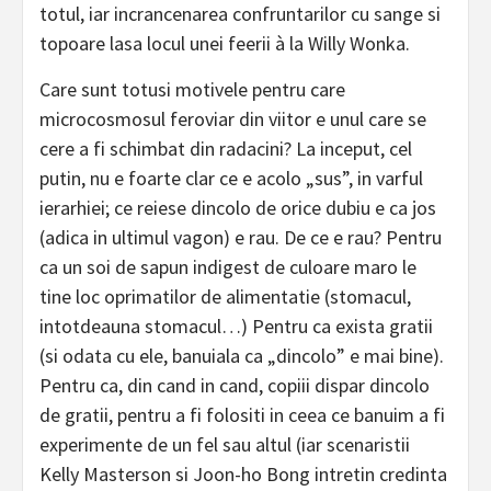
totul, iar incrancenarea confruntarilor cu sange si
topoare lasa locul unei feerii à la Willy Wonka.
Care sunt totusi motivele pentru care
microcosmosul feroviar din viitor e unul care se
cere a fi schimbat din radacini? La inceput, cel
putin, nu e foarte clar ce e acolo „sus”, in varful
ierarhiei; ce reiese dincolo de orice dubiu e ca jos
(adica in ultimul vagon) e rau. De ce e rau? Pentru
ca un soi de sapun indigest de culoare maro le
tine loc oprimatilor de alimentatie (stomacul,
intotdeauna stomacul…) Pentru ca exista gratii
(si odata cu ele, banuiala ca „dincolo” e mai bine).
Pentru ca, din cand in cand, copiii dispar dincolo
de gratii, pentru a fi folositi in ceea ce banuim a fi
experimente de un fel sau altul (iar scenaristii
Kelly Masterson si Joon-ho Bong intretin credinta