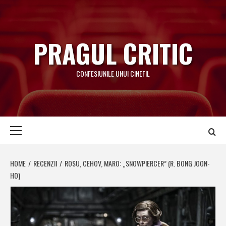
Skip
to
content
PRAGUL CRITIC
CONFESIUNILE UNUI CINEFIL
Primary
Menu
HOME
RECENZII
ROSU, CEHOV, MARO: „SNOWPIERCER” (R. BONG JOON-
HO)