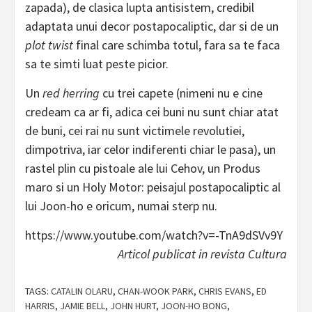
zapada), de clasica lupta antisistem, credibil
adaptata unui decor postapocaliptic, dar si de un
plot twist
final care schimba totul, fara sa te faca
sa te simti luat peste picior.
Un
red herring
cu trei capete (nimeni nu e cine
credeam ca ar fi, adica cei buni nu sunt chiar atat
de buni, cei rai nu sunt victimele revolutiei,
dimpotriva, iar celor indiferenti chiar le pasa), un
rastel plin cu pistoale ale lui Cehov, un Produs
maro si un Holy Motor: peisajul postapocaliptic al
lui Joon-ho e oricum, numai sterp nu.
https://www.youtube.com/watch?v=-TnA9dSVv9Y
Articol publicat in revista Cultura
TAGS:
CATALIN OLARU
,
CHAN-WOOK PARK
,
CHRIS EVANS
,
ED
HARRIS
,
JAMIE BELL
,
JOHN HURT
,
JOON-HO BONG
,