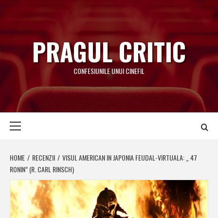
Skip
to
content
PRAGUL CRITIC
CONFESIUNILE UNUI CINEFIL
Primary
Menu
HOME
RECENZII
VISUL AMERICAN IN JAPONIA FEUDAL-VIRTUALA: „ 47
RONIN” (R. CARL RINSCH)