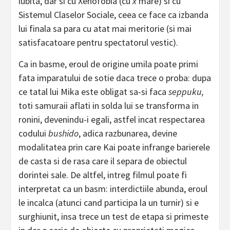
iubita, dar si cu Xenofobia (cu
x
mare) si cu
Sistemul Claselor Sociale, ceea ce face ca izbanda
lui finala sa para cu atat mai meritorie (si mai
satisfacatoare pentru spectatorul vestic).
Ca in basme, eroul de origine umila poate primi
fata imparatului de sotie daca trece o proba: dupa
ce tatal lui Mika este obligat sa-si faca
seppuku,
toti samuraii aflati in solda lui se transforma in
ronini, devenindu-i egali, astfel incat respectarea
codului
bushido
, adica razbunarea, devine
modalitatea prin care Kai poate infrange barierele
de casta si de rasa care il separa de obiectul
dorintei sale. De altfel, intreg filmul poate fi
interpretat ca un basm: interdictiile abunda, eroul
le incalca (atunci cand participa la un turnir) si e
surghiunit, insa trece un test de etapa si primeste