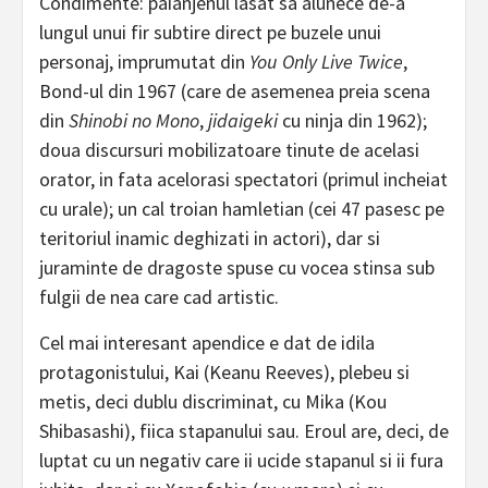
Condimente: paianjenul lasat sa alunece de-a
lungul unui fir subtire direct pe buzele unui
personaj, imprumutat din
You Only Live Twice
,
Bond-ul din 1967 (care de asemenea preia scena
din
Shinobi no Mono
,
jidaigeki
cu ninja din 1962);
doua discursuri mobilizatoare tinute de acelasi
orator, in fata acelorasi spectatori (primul incheiat
cu urale); un cal troian hamletian (cei 47 pasesc pe
teritoriul inamic deghizati in actori), dar si
juraminte de dragoste spuse cu vocea stinsa sub
fulgii de nea care cad artistic.
Cel mai interesant apendice e dat de idila
protagonistului, Kai (Keanu Reeves), plebeu si
metis, deci dublu discriminat, cu Mika (Kou
Shibasashi), fiica stapanului sau. Eroul are, deci, de
luptat cu un negativ care ii ucide stapanul si ii fura