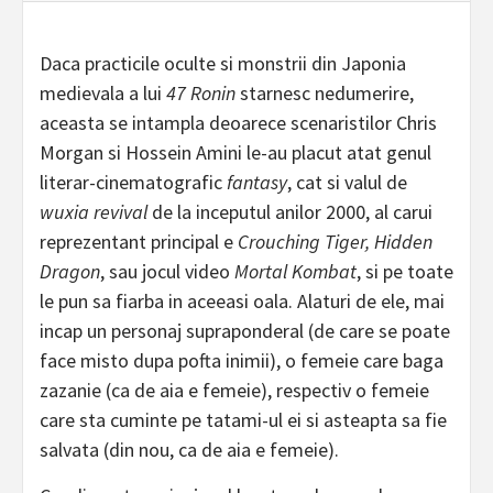
Daca practicile oculte si monstrii din Japonia
medievala a lui
47 Ronin
starnesc nedumerire,
aceasta se intampla deoarece scenaristilor Chris
Morgan si Hossein Amini le-au placut atat genul
literar-cinematografic
fantasy
, cat si valul de
wuxia revival
de la inceputul anilor 2000, al carui
reprezentant principal e
Crouching Tiger, Hidden
Dragon
, sau jocul video
Mortal Kombat
, si pe toate
le pun sa fiarba in aceeasi oala. Alaturi de ele, mai
incap un personaj supraponderal (de care se poate
face misto dupa pofta inimii), o femeie care baga
zazanie (ca de aia e femeie), respectiv o femeie
care sta cuminte pe tatami-ul ei si asteapta sa fie
salvata (din nou, ca de aia e femeie).