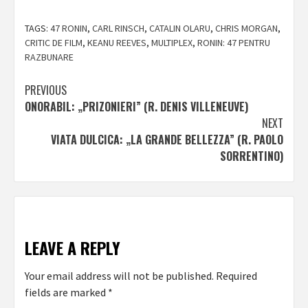
TAGS:
47 RONIN
,
CARL RINSCH
,
CATALIN OLARU
,
CHRIS MORGAN
,
CRITIC DE FILM
,
KEANU REEVES
,
MULTIPLEX
,
RONIN: 47 PENTRU
RAZBUNARE
Post
PREVIOUS
ONORABIL: „PRIZONIERI” (R. DENIS VILLENEUVE)
navigation
NEXT
VIATA DULCICA: „LA GRANDE BELLEZZA” (R. PAOLO
SORRENTINO)
LEAVE A REPLY
Your email address will not be published.
Required
fields are marked
*