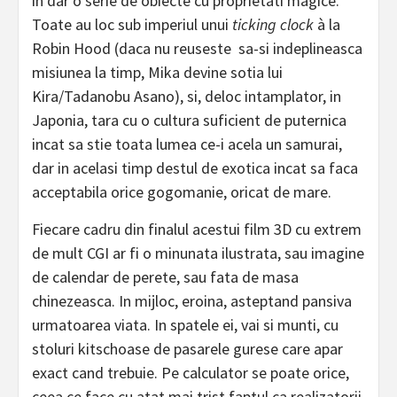
in dar o serie de obiecte cu proprietati magice.
Toate au loc sub imperiul unui
ticking clock
à la
Robin Hood (daca nu reuseste sa-si indeplineasca
misiunea la timp, Mika devine sotia lui
Kira/Tadanobu Asano), si, deloc intamplator, in
Japonia, tara cu o cultura suficient de puternica
incat sa stie toata lumea ce-i acela un samurai,
dar in acelasi timp destul de exotica incat sa faca
acceptabila orice gogomanie, oricat de mare.
Fiecare cadru din finalul acestui film 3D cu extrem
de mult CGI ar fi o minunata ilustrata, sau imagine
de calendar de perete, sau fata de masa
chinezeasca. In mijloc, eroina, asteptand pansiva
urmatoarea viata. In spatele ei, vai si munti, cu
stoluri kitschoase de pasarele gurese care apar
exact cand trebuie. Pe calculator se poate orice,
ceea ce face cu atat mai trist faptul ca realizatorii