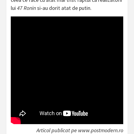
lui
47 Ronin
si-au dorit atat de putin.
Articol publicat pe www.postmodern.ro