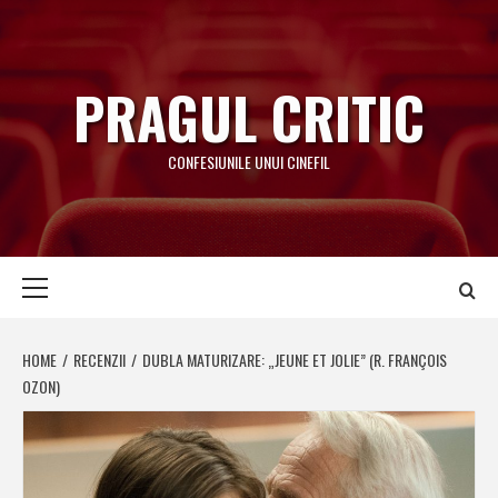
Skip
to
content
PRAGUL CRITIC
CONFESIUNILE UNUI CINEFIL
Primary
Menu
HOME
RECENZII
DUBLA MATURIZARE: „JEUNE ET JOLIE” (R. FRANÇOIS
OZON)