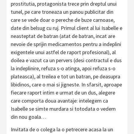
prostitutia, protagonista trece prin dreptul unui
tunel, pe care troneaza un panou publicitar din
care se vede doar o pereche de buze carnoase,
date din belsug cu ruj. Primul client al lui Isabelle e
neasteptat de batran (atat de batran, incat are
nevoie de sprijin medicamentos pentru a indeplini
exigentele unui astfel de raport profesional), al
doilea e vazut ca un pervers (desi contractul e dus
la indeplinire, refuza s-o atinga, apoi refuza s-o
plateasca), al treilea e tot un batran, pe deasupra
libidinos, care o mai si jigneste. In sfarsit, aproape
fiecare raport intim e urmat de un dus, alegere
care comporta doua avantaje: intelegem ca
Isabelle se simte murdara si totodata o vedem
din nou goala…
Invitata de o colega la o petrecere acasa la un