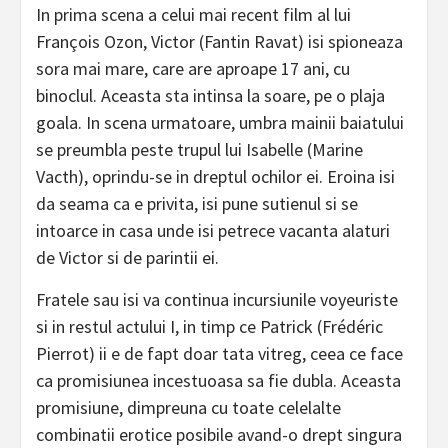
In prima scena a celui mai recent film al lui
François Ozon, Victor (Fantin Ravat) isi spioneaza
sora mai mare, care are aproape 17 ani, cu
binoclul. Aceasta sta intinsa la soare, pe o plaja
goala. In scena urmatoare, umbra mainii baiatului
se preumbla peste trupul lui Isabelle (Marine
Vacth), oprindu-se in dreptul ochilor ei. Eroina isi
da seama ca e privita, isi pune sutienul si se
intoarce in casa unde isi petrece vacanta alaturi
de Victor si de parintii ei.
Fratele sau isi va continua incursiunile voyeuriste
si in restul actului I, in timp ce Patrick (Frédéric
Pierrot) ii e de fapt doar tata vitreg, ceea ce face
ca promisiunea incestuoasa sa fie dubla. Aceasta
promisiune, dimpreuna cu toate celelalte
combinatii erotice posibile avand-o drept singura