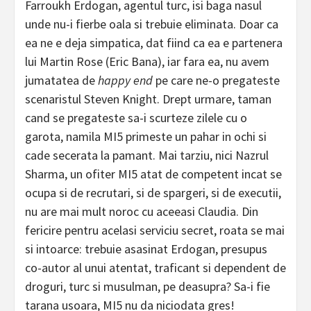
Farroukh Erdogan, agentul turc, isi baga nasul
unde nu-i fierbe oala si trebuie eliminata. Doar ca
ea ne e deja simpatica, dat fiind ca ea e partenera
lui Martin Rose (Eric Bana), iar fara ea, nu avem
jumatatea de
happy end
pe care ne-o pregateste
scenaristul Steven Knight. Drept urmare, taman
cand se pregateste sa-i scurteze zilele cu o
garota, namila MI5 primeste un pahar in ochi si
cade secerata la pamant. Mai tarziu, nici Nazrul
Sharma, un ofiter MI5 atat de competent incat se
ocupa si de recrutari, si de spargeri, si de executii,
nu are mai mult noroc cu aceeasi Claudia. Din
fericire pentru acelasi serviciu secret, roata se mai
si intoarce: trebuie asasinat Erdogan, presupus
co-autor al unui atentat, traficant si dependent de
droguri, turc si musulman, pe deasupra? Sa-i fie
tarana usoara, MI5 nu da niciodata gres!