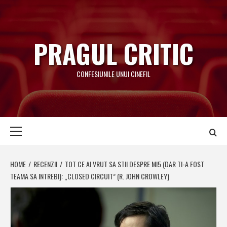
Skip
to
content
PRAGUL CRITIC
CONFESIUNILE UNUI CINEFIL
Primary
Menu
HOME
RECENZII
TOT CE AI VRUT SA STII DESPRE MI5 (DAR TI-A FOST
TEAMA SA INTREBI): „CLOSED CIRCUIT” (R. JOHN CROWLEY)