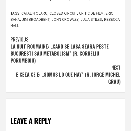
TAGS:
CATALIN OLARU
,
CLOSED CIRCUIT
,
CRITIC DE FILM
,
ERIC
BANA
,
JIM BROADBENT
,
JOHN CROWLEY
,
JULIA STILES
,
REBECCA
HALL
Post
PREVIOUS
LA NUIT ROUMAINE: „CAND SE LASA SEARA PESTE
navigation
BUCURESTI SAU METABOLISM” (R. CORNELIU
PORUMBOIU)
NEXT
E CEEA CE E: „SOMOS LO QUE HAY” (R. JORGE MICHEL
GRAU)
LEAVE A REPLY