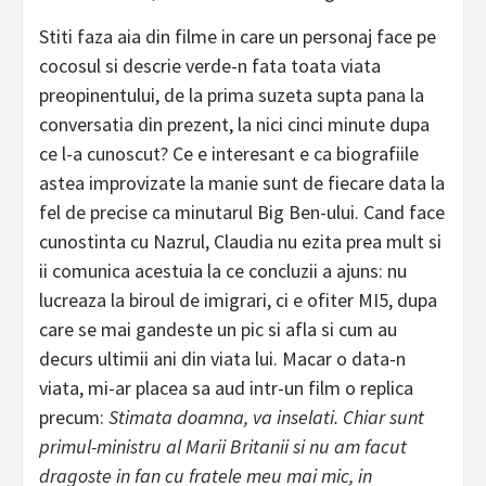
Stiti faza aia din filme in care un personaj face pe
cocosul si descrie verde-n fata toata viata
preopinentului, de la prima suzeta supta pana la
conversatia din prezent, la nici cinci minute dupa
ce l-a cunoscut? Ce e interesant e ca biografiile
astea improvizate la manie sunt de fiecare data la
fel de precise ca minutarul Big Ben-ului. Cand face
cunostinta cu Nazrul, Claudia nu ezita prea mult si
ii comunica acestuia la ce concluzii a ajuns: nu
lucreaza la biroul de imigrari, ci e ofiter MI5, dupa
care se mai gandeste un pic si afla si cum au
decurs ultimii ani din viata lui. Macar o data-n
viata, mi-ar placea sa aud intr-un film o replica
precum:
Stimata doamna, va inselati. Chiar sunt
primul-ministru al Marii Britanii si nu am facut
dragoste in fan cu fratele meu mai mic, in