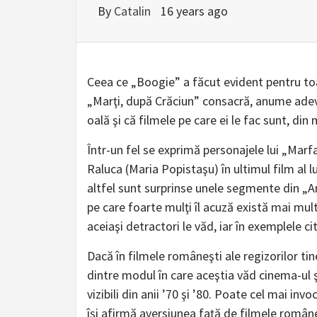
By
Catalin
16 years ago
Ceea ce „Boogie” a făcut evident pentru toa
„Marţi, după Crăciun” consacră, anume adevăru
oală şi că filmele pe care ei le fac sunt, di
Într-un fel se exprimă personajele lui „Marfa
Raluca (Maria Popistaşu) în ultimul film al lu
altfel sunt surprinse unele segmente din „A
pe care foarte mulţi îl acuză există mai mul
aceiaşi detractori le văd, iar în exemplele ci
Dacă în filmele româneşti ale regizorilor tin
dintre modul în care aceştia văd cinema-ul şi
vizibili din anii ’70 şi ’80. Poate cel mai i
îşi afirmă aversiunea faţă de filmele româneş