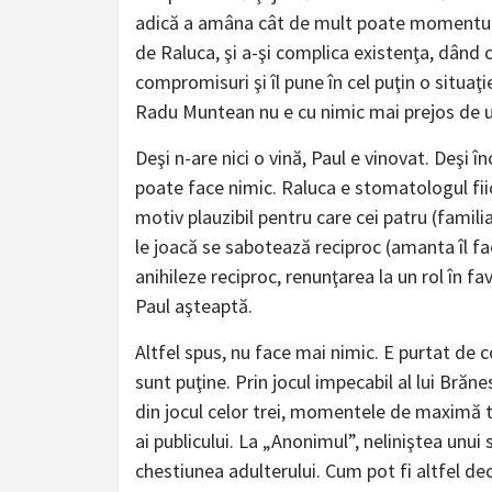
adică a amâna cât de mult poate momentul co
de Raluca, şi a-şi complica existenţa, dând că
compromisuri şi îl pune în cel puţin o situaţi
Radu Muntean nu e cu nimic mai prejos de un
Deşi n-are nici o vină, Paul e vinovat. Deşi î
poate face nimic. Raluca e stomatologul fiice
motiv plauzibil pentru care cei patru (familia
le joacă se sabotează reciproc (amanta îl face
anihileze reciproc, renunţarea la un rol în f
Paul aşteaptă.
Altfel spus, nu face mai nimic. E purtat de c
sunt puţine. Prin jocul impecabil al lui Brăn
din jocul celor trei, momentele de maximă 
ai publicului. La „Anonimul”, neliniştea unu
chestiunea adulterului. Cum pot fi altfel dec