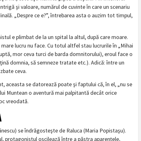
 intrigă şi valoare, numărul de cuvinte în care un scenariu
dinală. „Despre ce e?”, întrebarea asta o auzim tot timpul,
tul e plimbat de la un spital la altul, după care moare.
 mare lucru nu face. Cu totul altfel stau lucrurile în „Mihai
 luptă, mor ceva turci de barda domnitorului), eroul face o
ină domnia, să semneze tratate etc.). Adică: între un
e zbate ceva.
t, aceasta se datorează poate şi faptului că, în el, „nu se
l lui Muntean o aventură mai palpitantă decât orice
loc vreodată.
A
Brănescu) se îndrăgosteşte de Raluca (Maria Popistaşu).
, protagonistul oscilează între a păstra aparenţele,