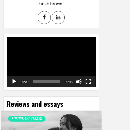
since forever
Video
Player
00:00
09:43
Reviews and essays
REVIEWS AND ESSAYS