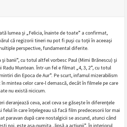
tă lumea şi „Felicia, înainte de toate” a confirmat,
l că regizorii tineri nu pot fi puşi cu toţii în aceeaşi
n multiple perspective, fundamental diferite.
 şi banii”, cu totul altfel vorbesc Paul (Mimi Brănescu) şi
i Radu Muntean. Într-un fel e filmat „4, 3, 2”, cu totul
mintiri din Epoca de Aur”. Pe scurt, infamul mizerabilism
t în mintea celor care-l demască, decât în filmele pe care
tate nu există nicicum.
eri deranjează ceva, acel ceva se găseşte în diferenţele
 felul în care înţelegeau să facă film predecesorii lor mai
nvocat paravan după care nostalgicii se ascund, atunci când
ti noi, este aşa-numita „lipsă a acţiunii”. În interiorul