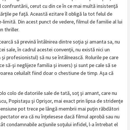
nfruntării, cerut cu din ce în ce mai multă insistenţă
rţile pe faţă. Această ezitare îl obligă la tot felul de
e-limită. Din acest punct de vedere, filmul de familie al lui
 thriller.
ncearcă să prevină întâlnirea dintre soţia şi amanta sa, nu
i sale, în cadrul acestei convenţii, nu există nici un
 şi profesionistul) să nu se întâlnească. Rolurile pe care
 să-şi neglijeze familia şi invers) şi sunt pe cale să se
avoarea celuilalt fiind doar o chestiune de timp. Aşa că
olo colo de datoriile sale de tată, soţ şi amant, care nu
escu, Popistaşu şi Oprişor, mai exact prin lipsa de stridenţe
tensiune pot trece pe lângă membrii mai puţin răbdători
i spectator era că nu înţelesese dacă filmul aprobă sau nu
ât condamnabile acţiunile soţului infidel, l-a întrebat el