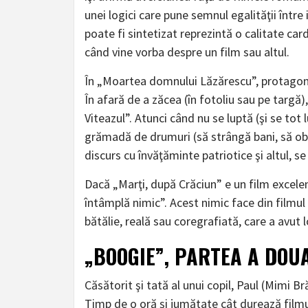
unei logici care pune semnul egalităţii între
poate fi sintetizat reprezintă o calitate car
când vine vorba despre un film sau altul.
În „Moartea domnului Lăzărescu”, protagonis
În afară de a zăcea (în fotoliu sau pe targă),
Viteazul”. Atunci când nu se luptă (şi se tot
grămadă de drumuri (să strângă bani, să obţ
discurs cu învăţăminte patriotice şi altul, s
Dacă „Marţi, după Crăciun” e un film excelen
întâmplă nimic”. Acest nimic face din filmu
bătălie, reală sau coregrafiată, care a avut 
„BOOGIE”, PARTEA A DOU
Căsătorit şi tată al unui copil, Paul (Mimi 
Timp de o oră şi jumătate cât durează filmul