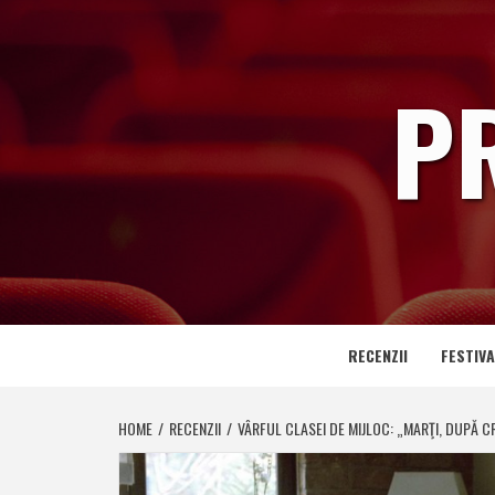
Skip
to
content
P
RECENZII
FESTIVA
HOME
RECENZII
VÂRFUL CLASEI DE MIJLOC: „MARŢI, DUPĂ C