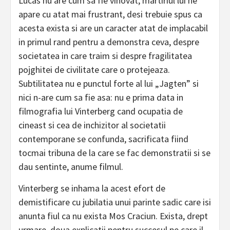
Lucas nu are cum sa fie vinovat, martiriul lui ne
apare cu atat mai frustrant, desi trebuie spus ca
acesta exista si are un caracter atat de implacabil
in primul rand pentru a demonstra ceva, despre
societatea in care traim si despre fragilitatea
pojghitei de civilitate care o protejeaza.
Subtilitatea nu e punctul forte al lui „Jagten” si
nici n-are cum sa fie asa: nu e prima data in
filmografia lui Vinterberg cand ocupatia de
cineast si cea de inchizitor al societatii
contemporane se confunda, sacrificata fiind
tocmai tribuna de la care se fac demonstratii si se
dau sentinte, anume filmul.
Vinterberg se inhama la acest efort de
demistificare cu jubilatia unui parinte sadic care isi
anunta fiul ca nu exista Mos Craciun. Exista, drept
urmare, doua explicatii pentru succesul pe care il