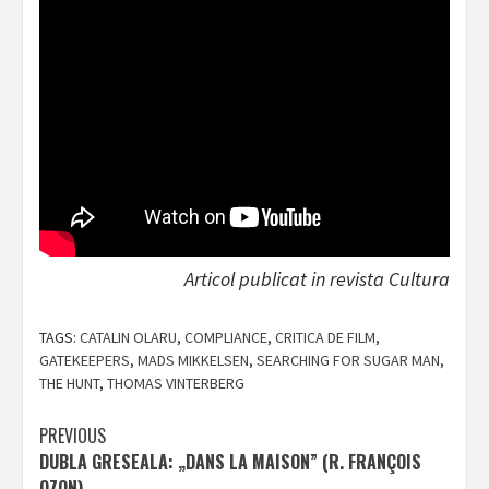
Articol publicat in revista Cultura
TAGS:
CATALIN OLARU
,
COMPLIANCE
,
CRITICA DE FILM
,
GATEKEEPERS
,
MADS MIKKELSEN
,
SEARCHING FOR SUGAR MAN
,
THE HUNT
,
THOMAS VINTERBERG
Post
PREVIOUS
DUBLA GRESEALA: „DANS LA MAISON” (R. FRANÇOIS
navigation
OZON)