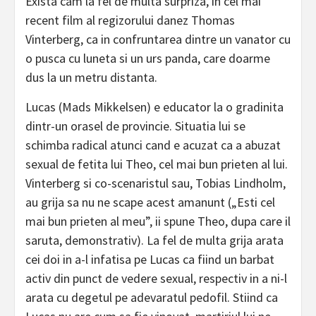
Exista cam la fel de multa surpriza, in cel mai
recent film al regizorului danez Thomas
Vinterberg, ca in confruntarea dintre un vanator cu
o pusca cu luneta si un urs panda, care doarme
dus la un metru distanta.
Lucas (Mads Mikkelsen) e educator la o gradinita
dintr-un orasel de provincie. Situatia lui se
schimba radical atunci cand e acuzat ca a abuzat
sexual de fetita lui Theo, cel mai bun prieten al lui.
Vinterberg si co-scenaristul sau, Tobias Lindholm,
au grija sa nu ne scape acest amanunt („Esti cel
mai bun prieten al meu”, ii spune Theo, dupa care il
saruta, demonstrativ). La fel de multa grija arata
cei doi in a-l infatisa pe Lucas ca fiind un barbat
activ din punct de vedere sexual, respectiv in a ni-l
arata cu degetul pe adevaratul pedofil. Stiind ca