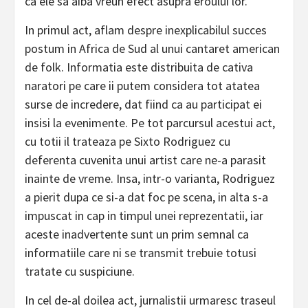
ca ele sa aiba vreun efect asupra eroului lor.
In primul act, aflam despre inexplicabilul succes
postum in Africa de Sud al unui cantaret american
de folk. Informatia este distribuita de cativa
naratori pe care ii putem considera tot atatea
surse de incredere, dat fiind ca au participat ei
insisi la evenimente. Pe tot parcursul acestui act,
cu totii il trateaza pe Sixto Rodriguez cu
deferenta cuvenita unui artist care ne-a parasit
inainte de vreme. Insa, intr-o varianta, Rodriguez
a pierit dupa ce si-a dat foc pe scena, in alta s-a
impuscat in cap in timpul unei reprezentatii, iar
aceste inadvertente sunt un prim semnal ca
informatiile care ni se transmit trebuie totusi
tratate cu suspiciune.
In cel de-al doilea act, jurnalistii urmaresc traseul