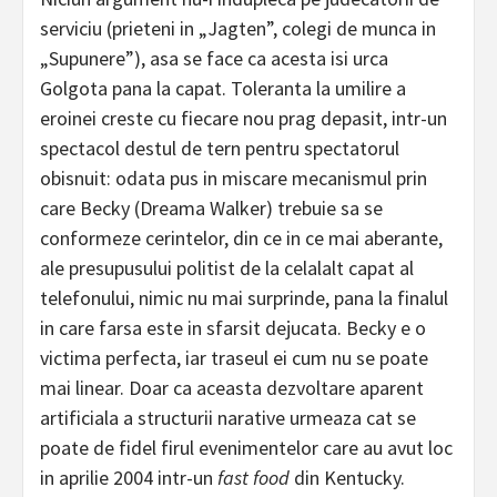
serviciu (prieteni in „Jagten”, colegi de munca in
„Supunere”), asa se face ca acesta isi urca
Golgota pana la capat. Toleranta la umilire a
eroinei creste cu fiecare nou prag depasit, intr-un
spectacol destul de tern pentru spectatorul
obisnuit: odata pus in miscare mecanismul prin
care Becky (Dreama Walker) trebuie sa se
conformeze cerintelor, din ce in ce mai aberante,
ale presupusului politist de la celalalt capat al
telefonului, nimic nu mai surprinde, pana la finalul
in care farsa este in sfarsit dejucata. Becky e o
victima perfecta, iar traseul ei cum nu se poate
mai linear. Doar ca aceasta dezvoltare aparent
artificiala a structurii narative urmeaza cat se
poate de fidel firul evenimentelor care au avut loc
in aprilie 2004 intr-un
fast food
din Kentucky.