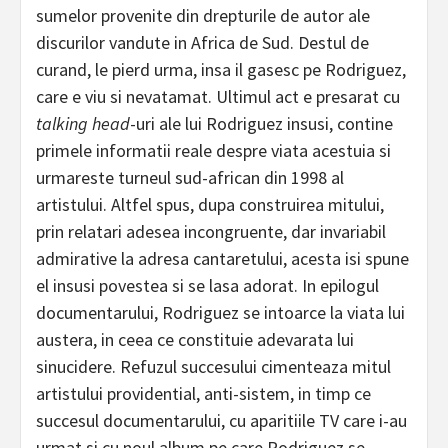
sumelor provenite din drepturile de autor ale
discurilor vandute in Africa de Sud. Destul de
curand, le pierd urma, insa il gasesc pe Rodriguez,
care e viu si nevatamat. Ultimul act e presarat cu
talking head
-uri ale lui Rodriguez insusi, contine
primele informatii reale despre viata acestuia si
urmareste turneul sud-african din 1998 al
artistului. Altfel spus, dupa construirea mitului,
prin relatari adesea incongruente, dar invariabil
admirative la adresa cantaretului, acesta isi spune
el insusi povestea si se lasa adorat. In epilogul
documentarului, Rodriguez se intoarce la viata lui
austera, in ceea ce constituie adevarata lui
sinucidere. Refuzul succesului cimenteaza mitul
artistului providential, anti-sistem, in timp ce
succesul documentarului, cu aparitiile TV care i-au
urmat si cu noul album pe care Rodriguez se